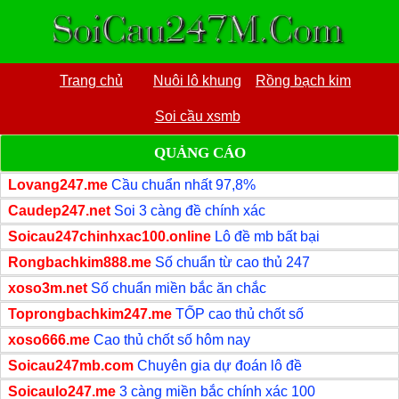
Trang chủ
Nuôi lô khung
Rồng bạch kim
Soi cầu xsmb
QUẢNG CÁO
Lovang247.me
Cầu chuẩn nhất 97,8%
Caudep247.net
Soi 3 càng đề chính xác
Soicau247chinhxac100.online
Lô đề mb bất bại
Rongbachkim888.me
Số chuẩn từ cao thủ 247
xoso3m.net
Số chuẩn miền bắc ăn chắc
Toprongbachkim247.me
TỐP cao thủ chốt số
xoso666.me
Cao thủ chốt số hôm nay
Soicau247mb.com
Chuyên gia dự đoán lô đề
Soicaulo247.me
3 càng miền bắc chính xác 100