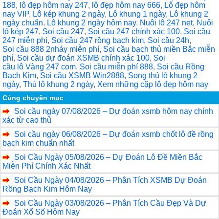
188
,
lô đẹp hôm nay 247
,
lô đẹp hôm nay 666
,
Lô đẹp hôm
o
M
nay VIP
,
Lô kép khung 2 ngày
,
Lô khung 1 ngày
,
Lô khung 2
o
ail
ngày chuẩn
,
Lô khung 2 ngày hôm nay
,
Nuôi lô 247 net
,
Nuôi
lô kép 247
,
Soi cầu 247
,
Soi cầu 247 chính xác 100
,
Soi cầu
k
247 miễn phí
,
Soi cầu 247 rồng bạch kim
,
Soi cầu 24h
,
Soi cầu 888 2nháy miễn phí
,
Soi cầu bạch thủ miền Bắc miễn
phí
,
Soi cầu dự đoán XSMB chính xác 100
,
Soi
cầu lô Vàng 247 com
,
Soi cầu miễn phí 888
,
Soi cầu Rồng
Bạch Kim
,
Soi cầu XSMB Win2888
,
Song thủ lô khung 2
ngày
,
Thủ lô khung 2 ngày
,
Xem những cặp lô đẹp hôm nay
Cùng chuyên mục
Soi cầu ngày 07/08/2026 – Dự đoán xsmb hôm nay chính
xác từ cao thủ
Soi cầu ngày 06/08/2026 – Dự đoán xsmb chốt lô đề rồng
bạch kim chuẩn nhất
Soi Cầu Ngày 05/08/2026 – Dự Đoán Lô Đề Miền Bắc
Miễn Phí Chính Xác Nhất
Soi Cầu Ngày 04/08/2026 – Phân Tích XSMB Dự Đoán
Rồng Bạch Kim Hôm Nay
Soi Cầu Ngày 03/08/2026 – Phân Tích Cầu Đẹp Và Dự
Đoán Xổ Số Hôm Nay