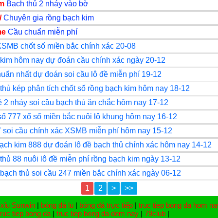
m
Bạch thủ 2 nháy vào bờ
/
Chuyên gia rồng bạch kim
me
Cầu chuẩn miễn phí
XSMB chốt số miền bắc chính xác 20-08
 kim hôm nay dự đoán cầu chính xác ngày 20-12
uẩn nhất dự đoán soi cầu lô đề miễn phí 19-12
thủ kép phân tích chốt số rồng bạch kim hôm nay 18-12
ề 2 nháy soi cầu bạch thủ ăn chắc hôm nay 17-12
số 777 xổ số miền bắc nuôi lô khung hôm nay 16-12
47 soi cầu chính xác XSMB miễn phí hôm nay 15-12
bạch kim 888 dự đoán lô đề bạch thủ chính xác hôm nay 14-12
thủ 88 nuôi lô đề miễn phí rồng bạch kim ngày 13-12
bạch thủ soi cầu 247 miền bắc chính xác ngày 06-12
1
2
>
>>
 xỉu Sunwin
|
bóng đá lu
|
bóng đá trực tiếp
|
truc tiep bong da hom na
truc tiep bong da
|
truc tiep bong da dem nay
|
79club
|