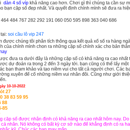
ơi
dàn 4 số víp
khả năng cao hơn. Chơi gì thì chúng ta cần sự 
ho bạn cặp số đẹp nhất. Và quyết định chính mình sẽ đưa ra hiệ
 464 484 767 282 292 191 060 050 595 898 363 040 686
tại:
soi cầu lô vip 247
n được chúng tôi phân tích thông qua kết quả xổ số ra hàng ng
nh của chính mình chon ra những cặp số chính xác cho bản th
 nay
ợc đưa ra dưới đây là những cặp số có khả năng ra cao nhất 
ược dự đoán ra trong 2 đến 3 ngày tới. bạn cũng có thể lấy một
ác bạn tham khảo và tạo niềm vui cho tất cả người chơi. Các 
ường xuyên để cố những niềm vui nhân đôi. Cũng như giới thi
đến.
ày 10-10-2022
lót 27
0 38 83 59 95
 88
4-85
9
ng cặp số được nhận định có khả năng ra cao nhất hôm nay. Do
cá nhân. Nó không có bất kỳ cơ sở nào để khẳng định có ra ha
 nhắc kỹ. Chúc các bạn may mắn