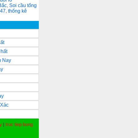
Bắc
,
Soi cầu tổng
247
,
thống kê
ất
Nhất
m Nay
ay
ay
 Xác
y
|
truc tiep bong