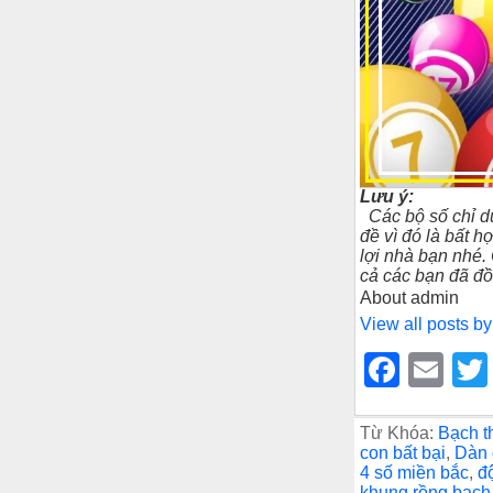
Lưu ý:
Các bộ số chỉ d
đề vì đó là bất 
lợi nhà bạn nhé.
cả các bạn đã đ
About admin
View all posts b
F
E
a
m
c
ail
Từ Khóa:
Bạch t
con bất bại
,
Dàn 
e
4 số miền bắc
,
đ
khung rồng bạch