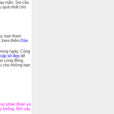
may mắn. Soi cầu
u quả nhất cho
ày. bạn tham
ân.Xem thêm
Dàn
trong ngày. Cũng
cặp số đẹp
để
bạn cùng đồng
ệu cho những bạn
 sự phán đoán và
y không. Bởi vậy