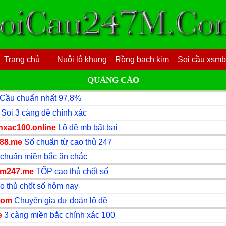
Trang chủ
Nuôi lô khung
Rồng bạch kim
Soi cầu xsmb
QUẢNG CÁO
Cầu chuẩn nhất 97,8%
Soi 3 càng đề chính xác
hxac100.online
Lô đề mb bất bại
88.me
Số chuẩn từ cao thủ 247
chuẩn miền bắc ăn chắc
im247.me
TỐP cao thủ chốt số
o thủ chốt số hôm nay
com
Chuyên gia dự đoán lô đề
e
3 càng miền bắc chính xác 100