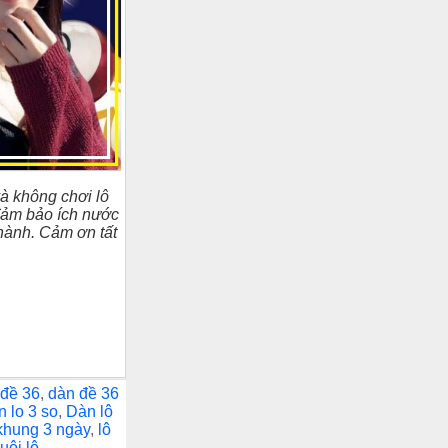
à không chơi lô
 đảm bảo ích nước
hành. Cảm ơn tất
 đề 36
,
dàn đề 36
n lo 3 so
,
Dàn lô
khung 3 ngày
,
lô
uôi lô