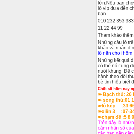
lớn.Nếu bạn ch
lô vip đưa đễn c
bạn.
010 232 353 383
11 22 44 99
Tham khảo thêm 
Những cầu lô trê
khảo và nhận đị
lô nên chơi hôm
Những kết quả đư
có thể nó cũng đ
nuôi khung. Để c
hành theo dõi th
bè tìm hiểu biết 
Chốt số hôm nay ng
➽ Bạch thủ: 26
➽ song thủ:01 1
➽lô kép :33 66
➽xiên 3 :07-3
➽chạm đề :5 8 
Trên đây là nhữ
cảm nhận số của 
các bạn nên cân