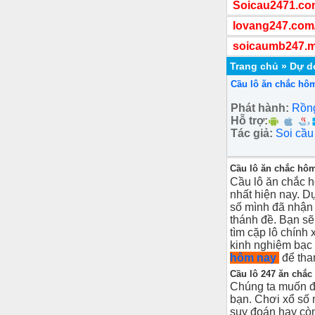
Soicau2471.co
lovang247.com
soicaumb247.
Trang chủ
»
Dự d
Cầu lô ăn chắc hôm
Phát hành:
Rồng
Hỗ trợ:
Tác giả:
Soi cầu
Cầu lô ăn chắc hôm
Cầu lô ăn chắc h
nhất hiện nay. D
số mình đã nhận 
thánh đề. Bạn sẽ
tìm cặp lô chính 
kinh nghiệm bạc 
hôm nay
để tha
Cầu lô 247 ăn chắ
Chúng ta muốn đá
bạn. Chơi xổ số 
suy đoán hay còn