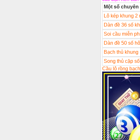
Một số chuyên
Lô kép khung 2
Dàn đề 36 số k
Soi cầu miễn ph
Dàn đề 50 số h
Bạch thủ khung
Song thủ cặp số
Cầu lô rồng bạch