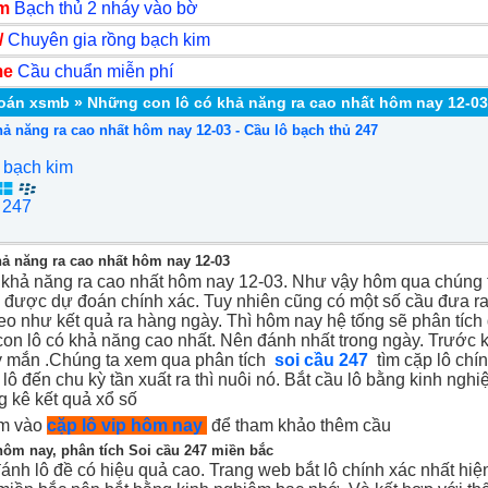
m
Bạch thủ 2 nháy vào bờ
/
Chuyên gia rồng bạch kim
me
Cầu chuẩn miễn phí
oán xsmb
»
Những con lô có khả năng ra cao nhất hôm nay 12-03
ả năng ra cao nhất hôm nay 12-03 - Cầu lô bạch thủ 247
 bạch kim
 247
ả năng ra cao nhất hôm nay 12-03
 khả năng ra cao nhất hôm nay 12-03. Như vậy hôm qua chúng t
 được dự đoán chính xác. Tuy nhiên cũng có một số cầu đưa r
o như kết quả ra hàng ngày. Thì hôm nay hệ tống sẽ phân tích
on lô có khả năng cao nhất. Nên đánh nhất trong ngày. Trước k
 mắn .Chúng ta xem qua phân tích
soi cầu 247
tìm cặp lô chín
ô đến chu kỳ tần xuất ra thì nuôi nó. Bắt cầu lô bằng kinh ngh
g kê kết quả xổ số
âm vào
cặp lô vip hôm nay
để tham khảo thêm cầu
ôm nay, phân tích Soi cầu 247 miền bắc
nh lô đề có hiệu quả cao. Trang web bắt lô chính xác nhất hiệ