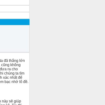
a đã thắng lớn
a cũng không
 đưa ra cho
hi chúng ta tìm
h xác nhất để
iệm bạc nhớ lô đề.
n này sẽ giúp