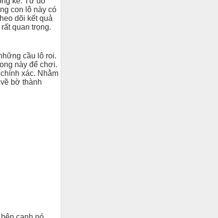
ống kê. Từ đó
ng con lô này có
heo dõi kết quả
rất quan trọng.
những cầu lô roi.
rong này để chơi.
í chính xác. Nhằm
 về bờ thành
ô bên cạnh nó.