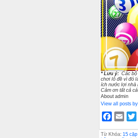
*
Lưu ý:
Các bộ 
chơi lô đề vì đó
ích nước lợi nhà
Cảm ơn tất cả cá
About admin
View all posts b
F
E
a
m
c
ail
Từ Khóa:
15 cặp