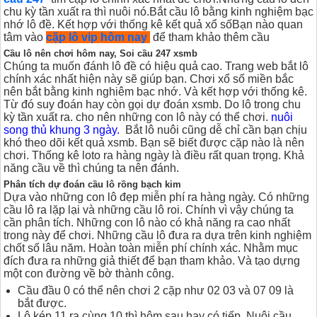
chu kỳ tần xuất ra thì nuôi nó.Bắt cầu lô bằng kinh nghiệm bạc
nhớ lô đề. Kết hợp với thống kê kết quả xổ sốBạn nào quan
tâm vào
cặp lô vip hôm nay
để tham khảo thêm cầu
Cầu lô nên chơi hôm nay, Soi cầu 247 xsmb
Chúng ta muốn đánh lô đề có hiệu quả cao. Trang web bắt lô
chính xác nhất hiện này sẽ giúp bạn. Chơi xổ số miền bắc
nên bắt bằng kinh nghiêm bạc nhớ. Và kết hợp với thống kê.
Từ đó suy đoán hay còn gọi dự đoán xsmb. Do lô trong chu
kỳ tần xuất ra. cho nên những con lô này có thể chơi.
nuôi
song thủ khung 3 ngày
.
Bắt lô nuôi cũng dễ chỉ cần bạn chịu
khó theo dõi kết quả xsmb. Bạn sẽ biết được cặp nào là nên
chơi. Thống kê loto ra hàng ngày là điều rất quan trọng. Khả
năng cầu về thì chúng ta nên đánh.
Phân tích dự đoán cầu lô rồng bạch kim
Dựa vào những con lô đẹp miễn phí ra hàng ngày. Có những
cầu lô ra lặp lại và những cầu lô roi. Chính vì vậy chúng ta
cần phân tích. Những con lô nào có khả năng ra cao nhất
trong này để chơi. Những cầu lô đưa ra dựa trên kinh nghiệm
chốt số lâu năm. Hoàn toàn miễn phí chính xác. Nhằm mục
đích đưa ra những giả thiết để bạn tham khảo. Và tạo dựng
một con đường về bờ thành công.
Cầu đầu 0 có thể nên chơi 2 cặp như 02 03 và 07 09 là
bắt được.
Lô kép 11 ra cùng 10 thì hôm sau hay có tiếp. Nuôi cầu