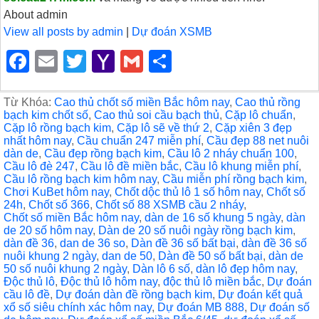
About admin
View all posts by admin
|
Dự đoán XSMB
F
E
T
Y
G
S
a
m
wi
a
m
h
c
ail
tt
h
ail
ar
Từ Khóa:
Cao thủ chốt số miền Bắc hôm nay
,
Cao thủ rồng
bạch kim chốt số
,
Cao thủ soi cầu bạch thủ
,
Cặp lô chuẩn
,
e
er
o
e
Cặp lô rồng bạch kim
,
Cặp lô sẽ về thứ 2
,
Cặp xiên 3 đẹp
nhất hôm nay
,
Cầu chuẩn 247 miễn phí
,
Cầu đẹp 88 net nuôi
b
o
dàn de
,
Cầu đẹp rồng bạch kim
,
Cầu lô 2 nháy chuẩn 100
,
Cầu lô đè 247
,
Cầu lô đề miền bắc
,
Cầu lô khung miễn phí
,
o
M
Cầu lô rồng bạch kim hôm nay
,
Cầu miễn phí rồng bạch kim
,
o
ail
Chơi KuBet hôm nay
,
Chốt dộc thủ lô 1 số hôm nay
,
Chốt số
24h
,
Chốt số 366
,
Chốt số 88 XSMB cầu 2 nháy
,
k
Chốt số miền Bắc hôm nay
,
dàn de 16 số khung 5 ngày
,
dàn
de 20 số hôm nay
,
Dàn de 20 số nuôi ngày rồng bạch kim
,
dàn đề 36
,
dan de 36 so
,
Dàn đề 36 số bất bại
,
dàn đề 36 số
nuôi khung 2 ngày
,
dan de 50
,
Dàn đề 50 số bất bại
,
dàn de
50 số nuôi khung 2 ngày
,
Dàn lô 6 số
,
dàn lô đẹp hôm nay
,
Độc thủ lô
,
Độc thủ lô hôm nay
,
độc thủ lô miền bắc
,
Dự đoán
cầu lô đề
,
Dự đoán dàn đề rồng bạch kim
,
Dự đoán kết quả
xổ số siêu chính xác hôm nay
,
Dự đoán MB 888
,
Dự đoán số