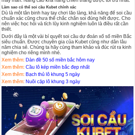
may mắn. Nâng cao khả năng chiến thắng được tối ưu nhất.
Làm sao có thể soi cầu Kubet chính xác
Dù là một tân binh hay tay chơi lão làng, khả năng để soi cầu
chuẩn xác cũng chưa thể chắc chắn soi đúng hết được. Cho
nên việc học hỏi và tích lũy kinh nghiệm luôn là điều rất cần
thiết.
Dưới đây là một vài bí quyết soi cầu dự đoán xổ số miền Bắc
siêu chuẩn. Được chuyên gia của Kubet cũng như dân lâu
năm chia sẻ. Chúng ta hãy cùng tham khảo và đúc rút ra kinh
nghiệm cho riêng mình nhé.
Xem thêm:
Dàn đề 50 số miền bắc hôm nay
Xem thêm:
Cầu lô kép miền bắc đẹp nhất
Xem thêm:
Bạch thủ lô khung 5 ngày
Xem thêm:
Nuôi cặp lô khung 3 ngày