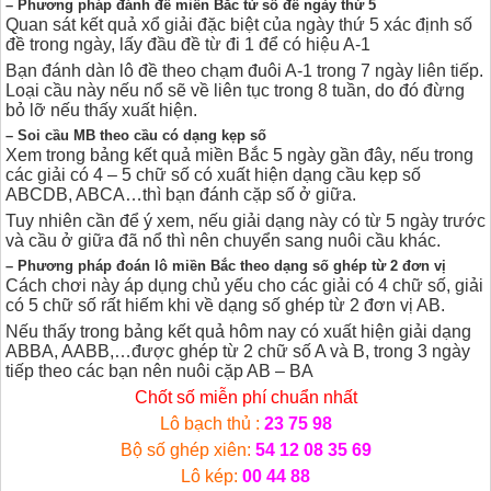
– Phương pháp đánh đề miền Bắc từ số đề ngày thứ 5
Quan sát kết quả xổ giải đặc biệt của ngày thứ 5 xác định số
đề trong ngày, lấy đầu đề từ đi 1 để có hiệu A-1
Bạn đánh dàn lô đề theo chạm đuôi A-1 trong 7 ngày liên tiếp.
Loại cầu này nếu nổ sẽ về liên tục trong 8 tuần, do đó đừng
bỏ lỡ nếu thấy xuất hiện.
– Soi cầu MB theo cầu có dạng kẹp số
Xem trong bảng kết quả miền Bắc 5 ngày gần đây, nếu trong
các giải có 4 – 5 chữ số có xuất hiện dạng cầu kẹp số
ABCDB, ABCA…thì bạn đánh cặp số ở giữa.
Tuy nhiên cần để ý xem, nếu giải dạng này có từ 5 ngày trước
và cầu ở giữa đã nổ thì nên chuyển sang nuôi cầu khác.
– Phương pháp đoán lô miền Bắc theo dạng số ghép từ 2 đơn vị
Cách chơi này áp dụng chủ yếu cho các giải có 4 chữ số, giải
có 5 chữ số rất hiếm khi về dạng số ghép từ 2 đơn vị AB.
Nếu thấy trong bảng kết quả hôm nay có xuất hiện giải dạng
ABBA, AABB,…được ghép từ 2 chữ số A và B, trong 3 ngày
tiếp theo các bạn nên nuôi cặp AB – BA
Chốt số miễn phí chuẩn nhất
Lô bạch thủ :
23 75 98
Bộ số ghép xiên:
54 12 08 35 69
Lô kép:
00 44 88