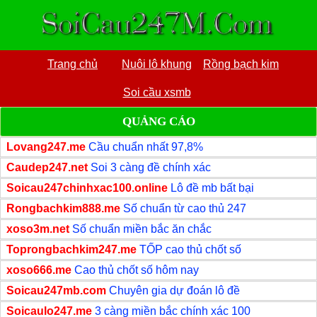
Trang chủ
Nuôi lô khung
Rồng bạch kim
Soi cầu xsmb
QUẢNG CÁO
Lovang247.me
Cầu chuẩn nhất 97,8%
Caudep247.net
Soi 3 càng đề chính xác
Soicau247chinhxac100.online
Lô đề mb bất bại
Rongbachkim888.me
Số chuẩn từ cao thủ 247
xoso3m.net
Số chuẩn miền bắc ăn chắc
Toprongbachkim247.me
TỐP cao thủ chốt số
xoso666.me
Cao thủ chốt số hôm nay
Soicau247mb.com
Chuyên gia dự đoán lô đề
Soicaulo247.me
3 càng miền bắc chính xác 100