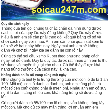
Quy tắc cách ngày
Thông qua tên gọi chúng ta chắc chắn đã hình dung được
cách chơi của quy tắc này đúng không? Quy tắc này được
hiểu là anh em sẽ cần phải theo dõi kết quả bảng xổ số và
chơi cách ngày với nhau. Anh em cần phải quan sát xem lô
nào sẽ về hai nháy hôm nay. Ngày mai anh em sẽ không
đánh và chờ tới ngày kia sẽ đánh lại con lô này.
Cũng có thể soi cầu xsmb Kubet theo phương pháp cách
ngày rất dễ đánh. Đây là quy tắc được rất nhiều anh em lô thủ
sử dụng và truyền thụ lại cho nhau. Có thể thấy được khả
năng trúng thưởng của cách này là khá cao.
Không đánh nhiều số trong cùng một ngày
Như chúng ta biết tỷ lệ trúng thưởng của một con lô đề là 1 ăn
100. Mỗi một con lô đánh ta đánh ra, anh em cũng phải trả
một số tiền chứ không phải là miễn phí. Nhiều anh em có suy
nghĩ là đánh càng nhiều con, khả năng trúng sẽ được tăng
lên.
Có người đánh cả 55/100 con lô nhưng vẫn không trúng lấy
một con. Mà cho dù có may mắn trúng lợi nhuận anh em