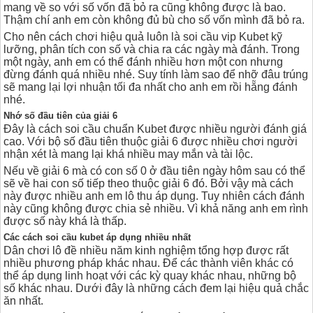
mang về so với số vốn đã bỏ ra cũng không được là bao.
Thậm chí anh em còn không đủ bù cho số vốn mình đã bỏ ra.
Cho nên cách chơi hiệu quả luôn là soi cầu vip Kubet kỹ
lưỡng, phân tích con số và chia ra các ngày mà đánh. Trong
một ngày, anh em có thể đánh nhiều hơn một con nhưng
đừng đánh quá nhiều nhé. Suy tính làm sao để nhỡ đâu trúng
sẽ mang lại lợi nhuận tối đa nhất cho anh em rồi hẵng đánh
nhé.
Nhớ số đầu tiên của giải 6
Đây là cách soi cầu chuẩn Kubet được nhiều người đánh giá
cao. Với bộ số đầu tiên thuộc giải 6 được nhiều chơi người
nhận xét là mang lại khá nhiều may mắn và tài lộc.
Nếu về giải 6 mà có con số 0 ở đầu tiên ngày hôm sau có thể
sẽ về hai con số tiếp theo thuộc giải 6 đó. Bởi vậy mà cách
này được nhiều anh em lô thu áp dụng. Tuy nhiên cách đánh
này cũng không được chia sẻ nhiều. Vì khả năng anh em rình
được số này khá là thấp.
Các cách soi cầu kubet áp dụng nhiều nhất
Dân chơi lô đề nhiều năm kinh nghiệm tổng hợp được rất
nhiều phương pháp khác nhau. Để các thành viên khác có
thể áp dụng linh hoạt với các kỳ quay khác nhau, những bộ
số khác nhau. Dưới đây là những cách đem lại hiệu quả chắc
ăn nhất.