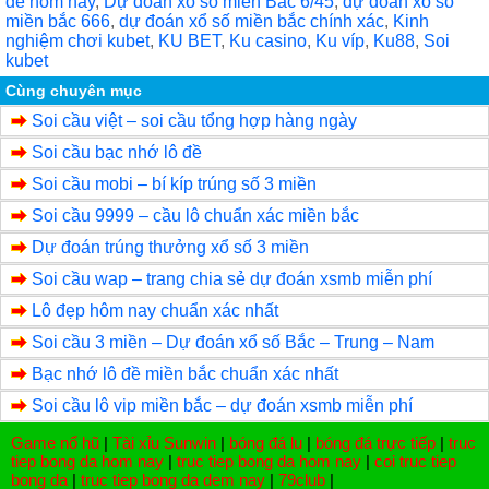
de hôm nay
,
Dự đoán xổ số miền Bắc 6/45
,
dự đoán xổ số
miền bắc 666
,
dự đoán xổ số miền bắc chính xác
,
Kinh
nghiệm chơi kubet
,
KU BET
,
Ku casino
,
Ku víp
,
Ku88
,
Soi
kubet
Cùng chuyên mục
Soi cầu việt – soi cầu tổng hợp hàng ngày
Soi cầu bạc nhớ lô đề
Soi cầu mobi – bí kíp trúng số 3 miền
Soi cầu 9999 – cầu lô chuẩn xác miền bắc
Dự đoán trúng thưởng xổ số 3 miền
Soi cầu wap – trang chia sẻ dự đoán xsmb miễn phí
Lô đẹp hôm nay chuẩn xác nhất
Soi cầu 3 miền – Dự đoán xổ số Bắc – Trung – Nam
Bạc nhớ lô đề miền bắc chuẩn xác nhất
Soi cầu lô vip miền bắc – dự đoán xsmb miễn phí
Game nổ hũ
|
Tài xỉu Sunwin
|
bóng đá lu
|
bóng đá trực tiếp
|
truc
tiep bong da hom nay
|
truc tiep bong da hom nay
|
coi truc tiep
bong da
|
truc tiep bong da dem nay
|
79club
|