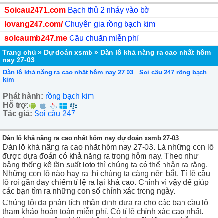
Soicau2471.com
Bạch thủ 2 nháy vào bờ
lovang247.com/
Chuyên gia rồng bạch kim
soicaumb247.me
Cầu chuẩn miễn phí
Trang chủ
»
Dự doán xsmb
»
Dàn lô khả năng ra cao nhất hôm
nay 27-03
Dàn lô khả năng ra cao nhất hôm nay 27-03 - Soi cầu 247 rồng bạch
kim
Phát hành:
rồng bạch kim
Hỗ trợ:
Tác giả:
Soi cầu 247
Dàn lô khả năng ra cao nhất hôm nay dự đoán xsmb 27-03
Dàn lô khả năng ra cao nhất hôm nay 27-03. Là những con lô
được dựa đoán có khả năng ra trong hôm nay. Theo như
bảng thống kê tần suất loto thì chúng ta có thể nhận ra rằng.
Những con lô nào hay ra thì chúng ta càng nên bắt. Tỉ lệ cầu
lô roi gần day chiếm tỉ lệ ra lại khá cao. Chính vì vậy để giúp
các bạn tìm ra những con số chính xác trong ngày.
Chúng tôi đã phân tích nhận định đưa ra cho các bạn cầu lô
tham khảo hoàn toàn miễn phí. Có tỉ lệ chính xác cao nhất.