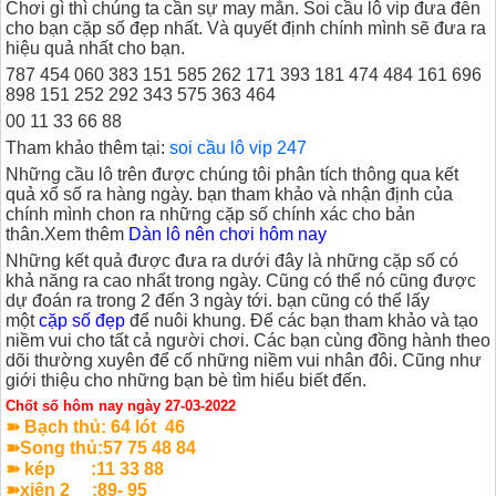
Chơi gì thì chúng ta cần sự may mắn. Soi cầu lô vip đưa đễn
cho bạn cặp số đẹp nhất. Và quyết định chính mình sẽ đưa ra
hiệu quả nhất cho bạn.
787 454 060 383 151 585 262 171 393 181 474 484 161 696
898 151 252 292 343 575 363 464
00 11 33 66 88
Tham khảo thêm tại:
soi cầu lô vip 247
Những cầu lô trên được chúng tôi phân tích thông qua kết
quả xổ số ra hàng ngày. bạn tham khảo và nhận định của
chính mình chon ra những cặp số chính xác cho bản
thân.Xem thêm
Dàn lô nên chơi hôm nay
Những kết quả được đưa ra dưới đây là những cặp số có
khả năng ra cao nhất trong ngày. Cũng có thể nó cũng được
dự đoán ra trong 2 đến 3 ngày tới. bạn cũng có thể lấy
một
cặp số đẹp
để nuôi khung. Để các bạn tham khảo và tạo
niềm vui cho tất cả người chơi. Các bạn cùng đồng hành theo
dõi thường xuyên để cố những niềm vui nhân đôi. Cũng như
giới thiệu cho những bạn bè tìm hiểu biết đến.
Chốt số hôm nay ngày 27-03-2022
➽ Bạch thủ: 64 lót 46
➽Song thủ:57 75 48 84
➽ kép :11 33 88
➽xiên 2 :89- 95