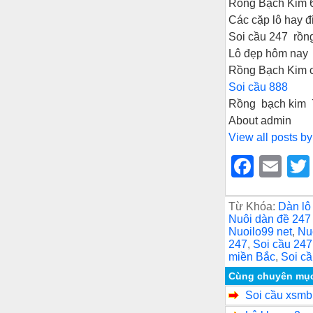
Rồng Bạch Kim 
Các cặp lô hay 
Soi cầu 247 rồn
Lô đẹp hôm nay
Rồng Bạch Kim c
Soi cầu 888
Rồng bạch kim 
About admin
View all posts b
F
E
a
m
c
ail
Từ Khóa:
Dàn lô
Nuôi dàn đề 247
e
Nuoilo99 net
,
Nu
247
,
Soi cầu 247
b
miền Bắc
,
Soi c
o
Cùng chuyên mụ
o
Soi cầu xsmb