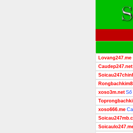
Lovang247.me
Caudep247.net
Soicau247chin
Rongbachkim8
xoso3m.net
Số 
Toprongbachk
xoso666.me
Ca
Soicau247mb.
Soicaulo247.m