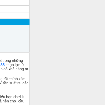
ột trong những
 88
chọn lọc từ
ặp có khả năng ra
 rất chính xác.
ì tần suất ra, các
Nếu bạn chơi it
là nên chơi cầu