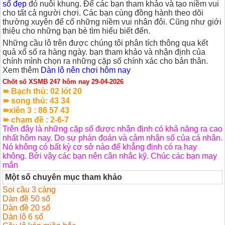
số đẹp
đó nuôi khung. Để các bạn tham khảo và tạo niềm vui
cho tất cả người chơi. Các bạn cùng đồng hành theo dõi
thường xuyên để cố những niềm vui nhân đôi. Cũng như giới
thiệu cho những bạn bè tìm hiểu biết đến.
Những cầu lô trên được chúng tôi phân tích thông qua kết
quả xổ số ra hàng ngày. bạn tham khảo và nhận định của
chính mình chọn ra những cặp số chính xác cho bản thân.
Xem thêm
Dàn lô nên chơi hôm nay
Chốt số XSMB 247 hôm nay 29-04-2026
➽ Bạch thủ: 02
lót 20
➽ song thủ: 43 34
➽xiên 3 : 86 57 43
➽
chạm đề : 2-6-7
Trên đây là những cặp số được nhận định có khả năng ra cao
nhất hôm nay. Do sự phán đoán và cảm nhận số của cá nhân.
Nó không có bất kỳ cơ sở nào để khẳng định có ra hay
không. Bởi vậy các bạn nên cân nhắc kỹ. Chúc các bạn may
mắn
Một số chuyên mục tham khảo
Soi cầu 3 càng
Dàn đề 50 số
Dàn đề 20 số
Dàn lô 6 số