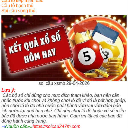
Cầu lô kép miền bắc
Cầu lô bạch thủ
Soi cầu song thủ
soi cầu xsmb 29-04-2026
Lưu ý:
Các bộ số chỉ dùng cho mục đích tham khảo, bạn nên cân
nhắc trước khi chơi và không chơi lô đề vì đó là bất hợp pháp,
nên chơi lô tô do nhà nước phát hành vừa vui vừa đảm bảo
ích nước lợi nhà bạn nhé.
Chỉ nên chơi lô đề hoặc xổ số miền
bắc đã được nhà nước ban hành. Cảm ơn tất cả các bạn đã
đồng hành cùng trang.
⇒
Nguồn cấp»»
https://soicau247m.com