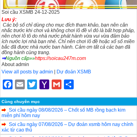
Soi cầu XSMB 24-12-2025
Lưu ý:
Các bộ số chỉ dùng cho mục đích tham khảo, bạn nên cân
nhắc trước khi chơi và không chơi lô đề vì đó là bất hợp pháp,
nên chơi lô tô do nhà nước phát hành vừa vui vừa đảm bảo
ích nước lợi nhà bạn nhé.
Chỉ nên chơi lô đề hoặc xổ số miền
bắc đã được nhà nước ban hành. Cảm ơn tất cả các bạn đã
đồng hành cùng trang.
⇒
Nguồn cấp»»
https://soicau247m.com
About admin
View all posts by admin
|
Dự đoán XSMB
F
E
T
Y
G
S
a
m
wi
a
m
h
c
ail
tt
h
ail
ar
Cùng chuyên mục
Soi cầu ngày 08/08/2026 – Chốt số MB rồng bạch kim
e
er
o
e
miễn phí hôm nay
b
o
Soi cầu ngày 07/08/2026 – Dự đoán xsmb hôm nay chính
xác từ cao thủ
o
M