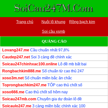
Trang chủ
Nuôi lô khung
Rồng bạch kim
Soi cầu xsmb
QUẢNG CÁO
Lovang247.me
Cầu chuẩn nhất 97,8%
Caudep247.net
Soi 3 càng đề chính xác
Soicau247chinhxac100.online
Lô đề mb bất bại
Rongbachkim888.me
Số chuẩn từ cao thủ 247
xoso3m.net
Số chuẩn miền bắc ăn chắc
Toprongbachkim247.me
TỐP cao thủ chốt số
xoso666.me
Cao thủ chốt số hôm nay
Soicau247mb.com
Chuyên gia dự đoán lô đề
Soicaulo247.me
3 càng miền bắc chính xác 100