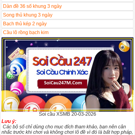
Dàn đề 36 số khung 3 ngày
Song thủ khung 3 ngày
Bạch thủ kép 2 ngày
Cầu lô rồng bạch kim
Soi cầu XSMB 20-03-2026
Lưu ý:
Các bộ số chỉ dùng cho mục đích tham khảo, bạn nên cân
nhắc trước khi chơi và không chơi lô đề vì đó là bất hợp pháp,