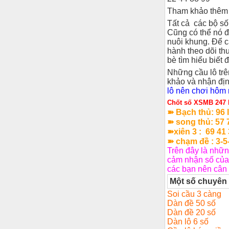
Tham khảo thêm 
Tất cả các bộ số
Cũng có thể nó đ
nuôi khung. Để c
hành theo dõi th
bè tìm hiểu biết 
Những cầu lô trê
khảo và nhận đị
lô nên chơi hôm
Chốt số XSMB 247 
➽ Bạch thủ: 96
➽ song thủ: 57 
➽xiên 3 : 69 41
➽
chạm đề : 3-5
Trên đây là nhữ
cảm nhận số của 
các bạn nên cân
Một số chuyên
Soi cầu 3 càng
Dàn đề 50 số
Dàn đề 20 số
Dàn lô 6 số