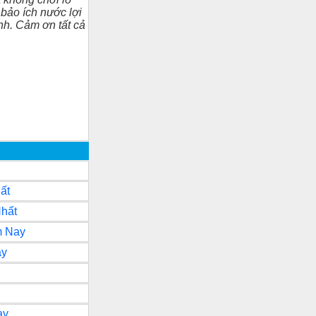
 bảo ích nước lợi
nh. Cảm ơn tất cả
ất
Nhất
m Nay
ay
ay