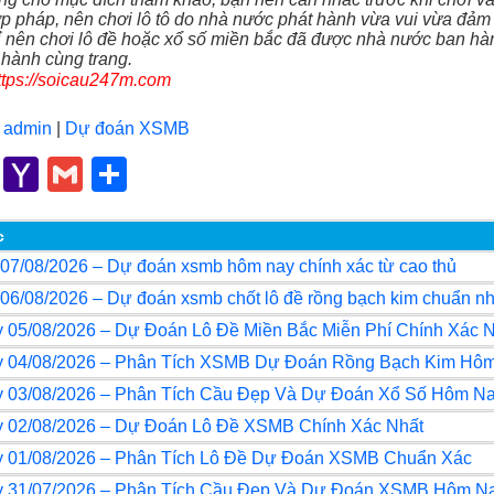
hợp pháp, nên chơi lô tô do nhà nước phát hành vừa vui vừa đảm
 nên chơi lô đề hoặc xổ số miền bắc đã được nhà nước ban hà
hành cùng trang.
ttps://soicau247m.com
y admin
|
Dự đoán XSMB
T
Y
G
S
wi
a
m
h
tt
h
ail
ar
c
 07/08/2026 – Dự đoán xsmb hôm nay chính xác từ cao thủ
er
o
e
 06/08/2026 – Dự đoán xsmb chốt lô đề rồng bạch kim chuẩn nh
o
 05/08/2026 – Dự Đoán Lô Đề Miền Bắc Miễn Phí Chính Xác 
M
y 04/08/2026 – Phân Tích XSMB Dự Đoán Rồng Bạch Kim Hô
ail
y 03/08/2026 – Phân Tích Cầu Đẹp Và Dự Đoán Xổ Số Hôm N
y 02/08/2026 – Dự Đoán Lô Đề XSMB Chính Xác Nhất
y 01/08/2026 – Phân Tích Lô Đề Dự Đoán XSMB Chuẩn Xác
y 31/07/2026 – Phân Tích Cầu Đẹp Và Dự Đoán XSMB Hôm N