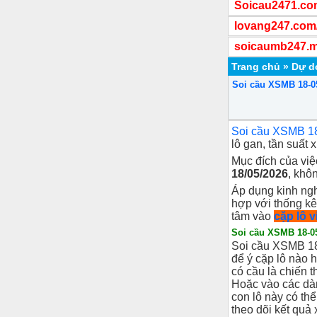
Soicau2471.co
lovang247.com
soicaumb247.
Trang chủ
»
Dự d
Soi cầu XSMB 18-0
Soi cầu XSMB 1
lô gan, tần suất 
Mục đích của việ
18/05/2026
, khô
Áp dụng kinh ngh
hợp với thống kê
tâm vào
cặp lô 
Soi cầu XSMB 18-0
Soi cầu XSMB 18
để ý cặp lô nào 
có cầu là chiến t
Hoặc vào các dàn
con lô này có thể
theo dõi kết quả