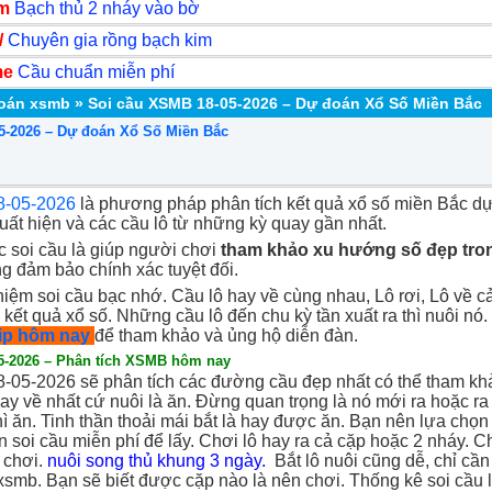
m
Bạch thủ 2 nháy vào bờ
/
Chuyên gia rồng bạch kim
me
Cầu chuẩn miễn phí
oán xsmb
»
Soi cầu XSMB 18-05-2026 – Dự đoán Xổ Số Miền Bắc
5-2026 – Dự đoán Xổ Số Miền Bắc
8-05-2026
là phương pháp phân tích kết quả xổ số miền Bắc dự
xuất hiện và các cầu lô từ những kỳ quay gần nhất.
c soi cầu là giúp người chơi
tham khảo xu hướng số đẹp tro
ng đảm bảo chính xác tuyệt đối.
iệm soi cầu bạc nhớ. Cầu lô hay về cùng nhau, Lô rơi, Lô về cả
 kết quả xổ số. Những cầu lô đến chu kỳ tần xuất ra thì nuôi nó
vip hôm nay
để tham khảo và ủng hộ diễn đàn.
5-2026 – Phân tích XSMB hôm nay
-05-2026 sẽ phân tích các đường cầu đẹp nhất có thể tham kh
hay về nhất cứ nuôi là ăn. Đừng quan trọng là nó mới ra hoặc r
hì ăn. Tinh thần thoải mái bắt là hay được ăn. Bạn nên lựa chọn 
 soi cầu miễn phí để lấy. Chơi lô hay ra cả cặp hoặc 2 nháy. 
 chơi.
nuôi song thủ khung 3 ngày
.
Bắt lô nuôi cũng dễ, chỉ cần
 xsmb. Bạn sẽ biết được cặp nào là nên chơi. Thống kê soi cầu 