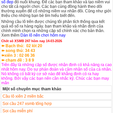
số đẹp
đó nuôi khung. Để các bạn tham khảo và tạo niềm vui
cho tất cả người chơi. Các bạn cùng đồng hành theo dõi
thường xuyên để cố những niềm vui nhân đôi. Cũng như giới
thiệu cho những bạn bè tìm hiểu biết đến.
Những cầu lô trên được chúng tôi phân tích thông qua kết
quả xổ số ra hàng ngày. bạn tham khảo và nhận định của
chính mình chọn ra những cặp số chính xác cho bản thân.
Xem thêm
Dàn lô nên chơi hôm nay
Chốt số XSMB 247 hôm nay 14-03-2026
➽ Bạch thủ: 02
lót 20
➽ song thủ: 34 43
➽xiên 3 : 02 06 36
➽
chạm đề : 3 8 9
Trên đây là những cặp số được nhận định có khả năng ra cao
nhất hôm nay. Do sự phán đoán và cảm nhận số của cá nhân.
Nó không có bất kỳ cơ sở nào để khẳng định có ra hay
không. Bởi vậy các bạn nên cân nhắc kỹ. Chúc các bạn may
mắn
Một số chuyên mục tham khảo
Cầu lô xiên 2 miền bắc
Soi cầu 247 xsmb tổng hợp
Soi cầu miễn phí