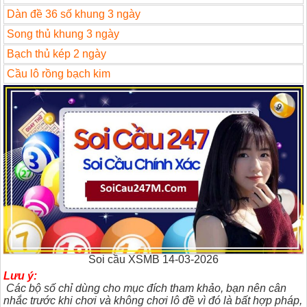
Dàn đề 36 số khung 3 ngày
Song thủ khung 3 ngày
Bạch thủ kép 2 ngày
Cầu lô rồng bạch kim
Soi cầu XSMB 14-03-2026
Lưu ý:
Các bộ số chỉ dùng cho mục đích tham khảo, bạn nên cân
nhắc trước khi chơi và không chơi lô đề vì đó là bất hợp pháp,