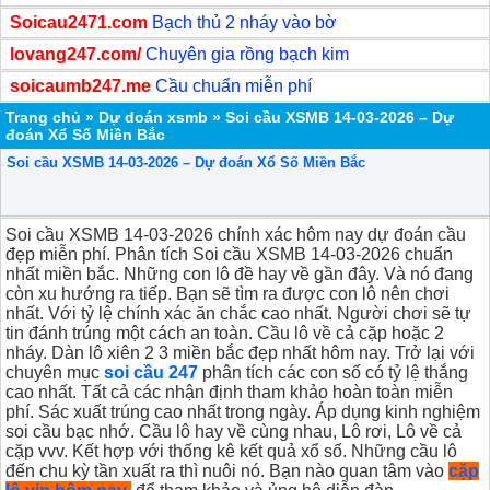
Soicau2471.com
Bạch thủ 2 nháy vào bờ
lovang247.com/
Chuyên gia rồng bạch kim
soicaumb247.me
Cầu chuẩn miễn phí
Trang chủ
»
Dự doán xsmb
»
Soi cầu XSMB 14-03-2026 – Dự
đoán Xổ Số Miền Bắc
Soi cầu XSMB 14-03-2026 – Dự đoán Xổ Số Miền Bắc
Soi cầu XSMB 14-03-2026 chính xác hôm nay dự đoán cầu
đẹp miễn phí. Phân tích Soi cầu XSMB 14-03-2026 chuẩn
nhất miền bắc. Những con lô đề hay về gần đây. Và nó đang
còn xu hướng ra tiếp. Bạn sẽ tìm ra được con lô nên chơi
nhất. Với tỷ lệ chính xác ăn chắc cao nhất. Người chơi sẽ tự
tin đánh trúng một cách an toàn. Cầu lô về cả cặp hoặc 2
nháy. Dàn lô xiên 2 3 miền bắc đẹp nhất hôm nay. Trở lại với
chuyên mục
soi cầu 247
phân tích các con số có tỷ lệ thắng
cao nhất. Tất cả các nhận định tham khảo hoàn toàn miễn
phí. Sác xuất trúng cao nhất trong ngày. Áp dụng kinh nghiệm
soi cầu bạc nhớ. Cầu lô hay về cùng nhau, Lô rơi, Lô về cả
cặp vvv. Kết hợp với thống kê kết quả xổ số. Những cầu lô
đến chu kỳ tần xuất ra thì nuôi nó. Bạn nào quan tâm vào
cặp