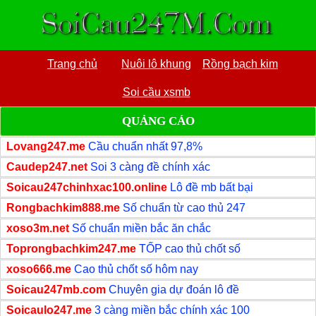
Trang chủ
Nuôi lô khung
Rồng bạch kim
Soi cầu xsmb
QUẢNG CÁO
Lovang247.me
Cầu chuẩn nhất 97,8%
Caudep247.net
Soi 3 càng đề chính xác
Soicau247chinhxac100.online
Lô đề mb bất bại
Rongbachkim888.me
Số chuẩn từ cao thủ 247
xoso3m.net
Số chuẩn miền bắc ăn chắc
Toprongbachkim247.me
TỐP cao thủ chốt số
xoso666.me
Cao thủ chốt số hôm nay
Soicau247mb.com
Chuyên gia dự đoán lô đề
Soicaulo247.me
3 càng miền bắc chính xác 100