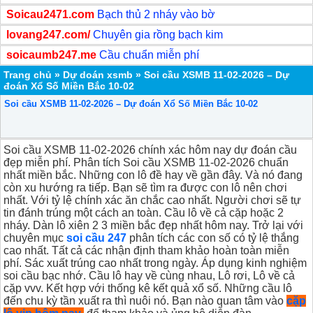
Soicau2471.com
Bạch thủ 2 nháy vào bờ
lovang247.com/
Chuyên gia rồng bạch kim
soicaumb247.me
Cầu chuẩn miễn phí
Trang chủ
»
Dự doán xsmb
»
Soi cầu XSMB 11-02-2026 – Dự
đoán Xổ Số Miền Bắc 10-02
Soi cầu XSMB 11-02-2026 – Dự đoán Xổ Số Miền Bắc 10-02
Soi cầu XSMB 11-02-2026 chính xác hôm nay dự đoán cầu
đẹp miễn phí. Phân tích Soi cầu XSMB 11-02-2026 chuẩn
nhất miền bắc. Những con lô đề hay về gần đây. Và nó đang
còn xu hướng ra tiếp. Bạn sẽ tìm ra được con lô nên chơi
nhất. Với tỷ lệ chính xác ăn chắc cao nhất. Người chơi sẽ tự
tin đánh trúng một cách an toàn. Cầu lô về cả cặp hoặc 2
nháy. Dàn lô xiên 2 3 miền bắc đẹp nhất hôm nay. Trở lại với
chuyên mục
soi cầu 247
phân tích các con số có tỷ lệ thắng
cao nhất. Tất cả các nhận định tham khảo hoàn toàn miễn
phí. Sác xuất trúng cao nhất trong ngày. Áp dụng kinh nghiệm
soi cầu bạc nhớ. Cầu lô hay về cùng nhau, Lô rơi, Lô về cả
cặp vvv. Kết hợp với thống kê kết quả xổ số. Những cầu lô
đến chu kỳ tần xuất ra thì nuôi nó. Bạn nào quan tâm vào
cặp