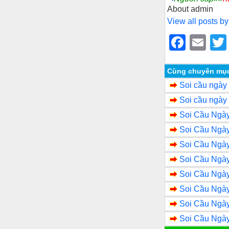
About admin
View all posts b
F
E
a
m
c
ail
Cùng chuyên mụ
Soi cầu ngày
e
Soi cầu ngày
b
Soi Cầu Ngày
o
Soi Cầu Ngà
o
Soi Cầu Ngà
k
Soi Cầu Ngà
Soi Cầu Ngà
Soi Cầu Ngà
Soi Cầu Ngày
Soi Cầu Ngày