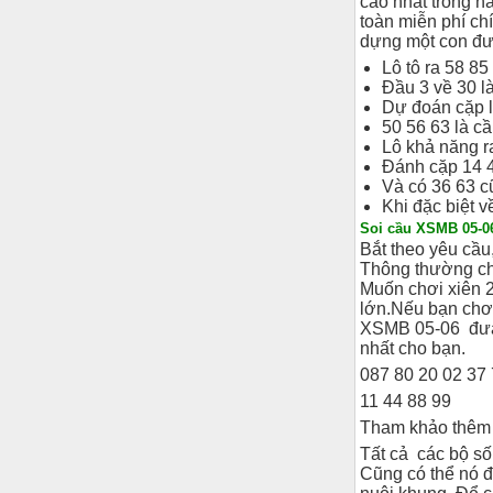
cao nhất trong n
toàn miễn phí ch
dựng một con đư
Lô tô ra 58 85
Đầu 3 về 30 l
Dự đoán cặp l
50 56 63 là c
Lô khả năng r
Đánh cặp 14 4
Và có 36 63 c
Khi đặc biệt 
Soi cầu XSMB 05-06
Bắt theo yêu cầu
Thông thường c
Muốn chơi xiên 2
lớn.Nếu bạn ch
XSMB 05-06 đưa 
nhất cho bạn.
087 80 20 02 37
11 44 88 99
Tham khảo thêm 
Tất cả các bộ số
Cũng có thể nó đ