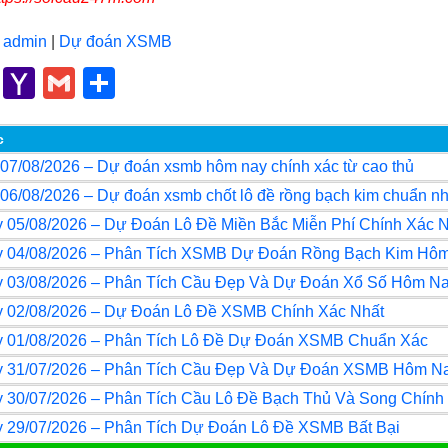
y admin
|
Dự đoán XSMB
T
Y
G
S
wi
a
m
h
tt
h
ail
ar
c
 07/08/2026 – Dự đoán xsmb hôm nay chính xác từ cao thủ
er
o
e
 06/08/2026 – Dự đoán xsmb chốt lô đề rồng bạch kim chuẩn nh
o
 05/08/2026 – Dự Đoán Lô Đề Miền Bắc Miễn Phí Chính Xác 
M
y 04/08/2026 – Phân Tích XSMB Dự Đoán Rồng Bạch Kim Hô
ail
y 03/08/2026 – Phân Tích Cầu Đẹp Và Dự Đoán Xổ Số Hôm N
y 02/08/2026 – Dự Đoán Lô Đề XSMB Chính Xác Nhất
y 01/08/2026 – Phân Tích Lô Đề Dự Đoán XSMB Chuẩn Xác
y 31/07/2026 – Phân Tích Cầu Đẹp Và Dự Đoán XSMB Hôm N
 30/07/2026 – Phân Tích Cầu Lô Đề Bạch Thủ Và Song Chính
 29/07/2026 – Phân Tích Dự Đoán Lô Đề XSMB Bất Bại