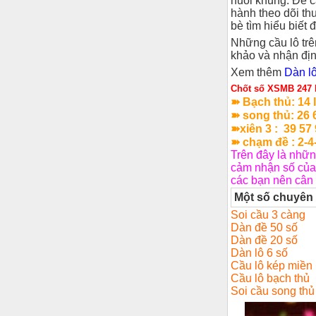
nuôi khung. Để c
hành theo dõi th
bè tìm hiểu biết 
Những cầu lô trê
khảo và nhận địn
Xem thêm
Dàn l
Chốt số XSMB 247 
➽ Bạch thủ: 14
➽ song thủ: 26 
➽xiên 3 : 39 57
➽
chạm đề : 2-4
Trên đây là nhữ
cảm nhận số của 
các bạn nên cân
Một số chuyên
Soi cầu 3 càng
Dàn đề 50 số
Dàn đề 20 số
Dàn lô 6 số
Cầu lô kép miền
Cầu lô bạch thủ
Soi cầu song thủ