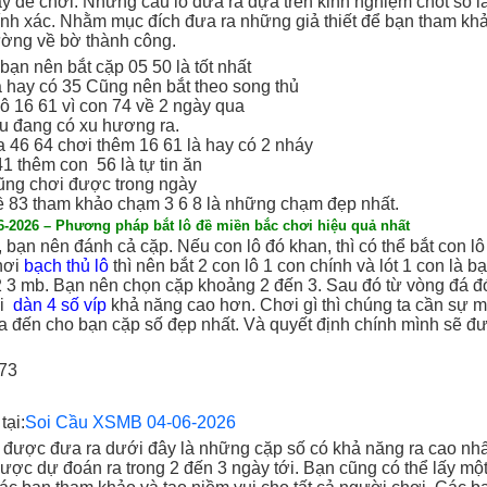
ày để chơi. Những cầu lô đưa ra dựa trên kinh nghiệm chốt số 
ính xác. Nhằm mục đích đưa ra những giả thiết để bạn tham khả
ờng về bờ thành công.
 bạn nên bắt cặp 05 50 là tốt nhất
à hay có 35 Cũng nên bắt theo song thủ
ô 16 61 vì con 74 về 2 ngày qua
ầu đang có xu hương ra.
a 46 64 chơi thêm 16 61 là hay có 2 nháy
1 thêm con 56 là tự tin ăn
ũng chơi được trong ngày
về 83 tham khảo chạm 3 6 8 là những chạm đẹp nhất.
-2026 – Phương pháp bắt lô đề miền bắc chơi hiệu quả nhất
, bạn nên đánh cả cặp. Nếu con lô đó khan, thì có thể bắt con l
hơi
bạch thủ lô
thì nên bắt 2 con lô 1 con chính và lót 1 con là bạ
 3 mb. Bạn nên chọn cặp khoảng 2 đến 3. Sau đó từ vòng đá đó
ơi
dàn 4 số víp
khả năng cao hơn. Chơi gì thì chúng ta cần sự 
đến cho bạn cặp số đẹp nhất. Và quyết định chính mình sẽ đư
 73
tại:
Soi Cầu XSMB 04-06-2026
 được đưa ra dưới đây là những cặp số có khả năng ra cao nhấ
ược dự đoán ra trong 2 đến 3 ngày tới. Bạn cũng có thể lấy mộ