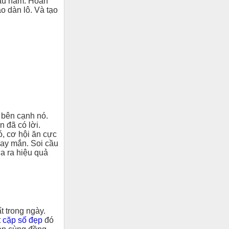
lâu năm. Hoàn
o dàn lô. Và tạo
ô bên cạnh nó.
n đã có lời.
, cơ hội ăn cực
may mắn. Soi cầu
a ra hiệu quả
t trong ngày.
t
cặp số đẹp
đó