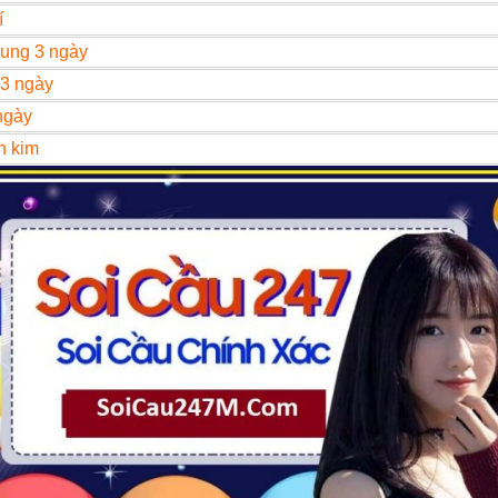
í
hung 3 ngày
 3 ngày
ngày
h kim