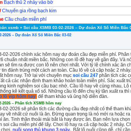
m
Bạch thủ 2 nháy vào bờ
/
Chuyên gia rồng bạch kim
me
Cầu chuẩn miễn phí
oán xsmb
»
Soi cầu XSMB 03-02-2026 – Dự đoán Xổ Số Miền Bắc 
2-2026 – Dự đoán Xổ Số Miền Bắc 03-02
-02-2026 chính xác hôm nay dự đoán cầu đẹp miễn phí. Phân t
 chuẩn nhất miền bắc. Những con lô đề hay về gần đây. Và n
n sẽ tìm ra được con lô nên chơi nhất. Với tỷ lệ chính xác ăn c
 tin đánh trúng một cách an toàn. Cầu lô về cả cặp hoặc 2 nháy.
t hôm nay. Trở lại với chuyên mục
soi cầu 247
phân tích các co
Tất cả các nhận định tham khảo hoàn toàn miễn phí. Sác xuất tr
ụng kinh nghiệm soi cầu bạc nhớ. Cầu lô hay về cùng nhau, Lô r
thống kê kết quả xổ số. Những cầu lô đến chu kỳ tần xuất ra thì
p lô vip hôm nay
để tham khảo và ủng hộ diễn đàn.
2-2026 – Phân tích XSMB hôm nay
-02-2026 sẽ phân tích các đường cầu đẹp nhất có thể tham kh
hay về nhất cứ nuôi là ăn. Đừng quan trọng là nó mới ra hoặc r
hì ăn. Tinh thần thoải mái bắt là hay được ăn. Bạn nên lựa chọn 
 soi cầu miễn phí để lấy. Chơi lô hay ra cả cặp hoặc 2 nháy. 
 chơi.
nuôi song thủ khung 3 ngày
.
Bắt lô nuôi cũng dễ, chỉ cần