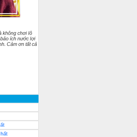
à không chơi lô
 bảo ích nước lợi
nh. Cảm ơn tất cả
ất
Nhất