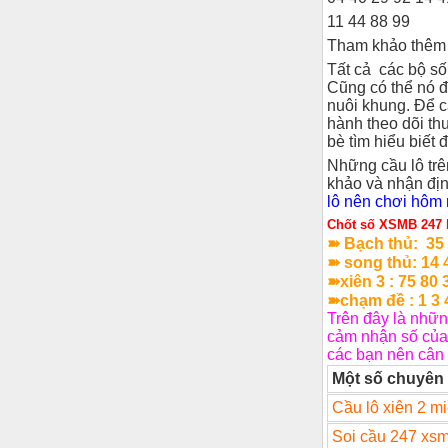
11 44 88 99
Tham khảo thêm 
Tất cả các bộ số
Cũng có thể nó đ
nuôi khung. Để c
hành theo dõi th
bè tìm hiểu biết 
Những cầu lô trê
khảo và nhận đị
lô nên chơi hôm
Chốt số XSMB 247 
➽ Bạch thủ: 35
➽ song thủ: 14 
➽xiên 3 : 75 80 
➽chạm đề : 1 3 
Trên đây là nhữ
cảm nhận số của 
các bạn nên cân
Một số chuyên
Cầu lô xiên 2 m
Soi cầu 247 xs