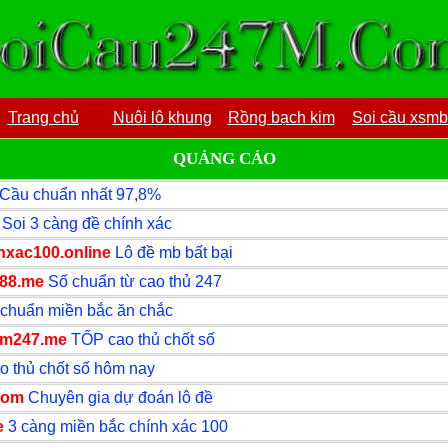
Trang chủ
Nuôi lô khung
Rồng bạch kim
Soi cầu xsmb
QUẢNG CÁO
Cầu chuẩn nhất 97,8%
Soi 3 càng đề chính xác
hxac100.online
Lô đề mb bất bại
88.me
Số chuẩn từ cao thủ 247
chuẩn miền bắc ăn chắc
im247.me
TỐP cao thủ chốt số
o thủ chốt số hôm nay
com
Chuyên gia dự đoán lô đề
e
3 càng miền bắc chính xác 100