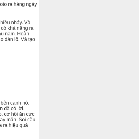
loto ra hàng ngày
nhiều nháy. Và
 có khả năng ra
lâu năm. Hoàn
o dàn lô. Và tạo
ô bên cạnh nó.
n đã có lời.
, cơ hội ăn cực
may mắn. Soi cầu
 ra hiệu quả