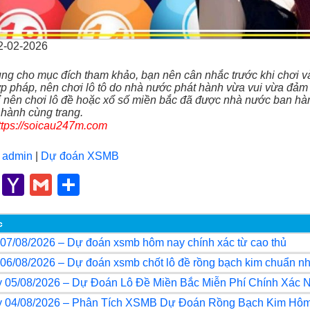
2-02-2026
ùng cho mục đích tham khảo, bạn nên cân nhắc trước khi chơi v
hợp pháp, nên chơi lô tô do nhà nước phát hành vừa vui vừa đảm
 nên chơi lô đề hoặc xổ số miền bắc đã được nhà nước ban hà
hành cùng trang.
ttps://soicau247m.com
y admin
|
Dự đoán XSMB
T
Y
G
S
wi
a
m
h
tt
h
ail
ar
c
 07/08/2026 – Dự đoán xsmb hôm nay chính xác từ cao thủ
er
o
e
 06/08/2026 – Dự đoán xsmb chốt lô đề rồng bạch kim chuẩn nh
o
 05/08/2026 – Dự Đoán Lô Đề Miền Bắc Miễn Phí Chính Xác 
M
y 04/08/2026 – Phân Tích XSMB Dự Đoán Rồng Bạch Kim Hô