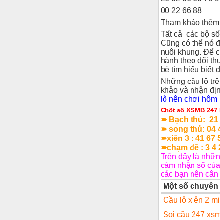
00 22 66 88
Tham khảo thêm 
Tất cả các bộ số
Cũng có thể nó đ
nuôi khung. Để c
hành theo dõi th
bè tìm hiểu biết 
Những cầu lô trê
khảo và nhận đị
lô nên chơi hôm
Chốt số XSMB 247 
➽ Bạch thủ: 21
➽ song thủ: 04 
➽xiên 3 : 41 67 
➽chạm đề : 3 4 
Trên đây là nhữ
cảm nhận số của 
các bạn nên cân
Một số chuyên
Cầu lô xiên 2 m
Soi cầu 247 xs