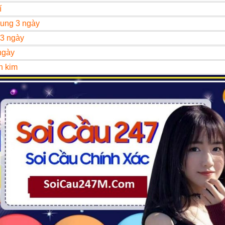
í
hung 3 ngày
 3 ngày
ngày
h kim