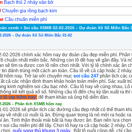
m
Bạch thủ 2 nháy vào bờ
/
Chuyên gia rồng bạch kim
me
Cầu chuẩn miễn phí
oán xsmb
»
Soi cầu XSMB 02-02-2026 – Dự đoán Xổ Số Miền Bắc 
2-2026 – Dự đoán Xổ Số Miền Bắc 01-02
-02-2026 chính xác hôm nay dự đoán cầu đẹp miễn phí. Phân t
 chuẩn nhất miền bắc. Những con lô đề hay về gần đây. Và n
n sẽ tìm ra được con lô nên chơi nhất. Với tỷ lệ chính xác ăn c
 tin đánh trúng một cách an toàn. Cầu lô về cả cặp hoặc 2 nháy.
t hôm nay. Trở lại với chuyên mục
soi cầu 247
phân tích các co
Tất cả các nhận định tham khảo hoàn toàn miễn phí. Sác xuất tr
ụng kinh nghiệm soi cầu bạc nhớ. Cầu lô hay về cùng nhau, Lô r
thống kê kết quả xổ số. Những cầu lô đến chu kỳ tần xuất ra thì
p lô vip hôm nay
để tham khảo và ủng hộ diễn đàn.
2-2026 – Phân tích XSMB hôm nay
-01-2026 sẽ phân tích các đường cầu đẹp nhất có thể tham kh
hay về nhất cứ nuôi là ăn. Đừng quan trọng là nó mới ra hoặc r
hì ăn. Tinh thần thoải mái bắt là hay được ăn. Bạn nên lựa chọn 
 soi cầu miễn phí để lấy. Chơi lô hay ra cả cặp hoặc 2 nháy. 
 chơi.
nuôi song thủ khung 3 ngày
.
Bắt lô nuôi cũng dễ, chỉ cần