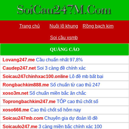
Trang chủ
Nuôi lô khung
Rồng bạch kim
Soi cầu xsmb
QUẢNG CÁO
Lovang247.me
Cầu chuẩn nhất 97,8%
Caudep247.net
Soi 3 càng đề chính xác
Soicau247chinhxac100.online
Lô đề mb bất bại
Rongbachkim888.me
Số chuẩn từ cao thủ 247
xoso3m.net
Số chuẩn miền bắc ăn chắc
Toprongbachkim247.me
TỐP cao thủ chốt số
xoso666.me
Cao thủ chốt số hôm nay
Soicau247mb.com
Chuyên gia dự đoán lô đề
Soicaulo247.me
3 càng miền bắc chính xác 100