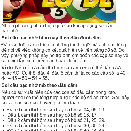
Nhiều phương pháp hiệu quả cao khi áp dụng soi cầu
bạc nhớ
Soi cầu bạc nhớ hôm nay theo đầu đuôi câm
Đầu và đuôi câm chính là những thuật ngữ mà anh em dùng
để nói về việc không có kết quả hiện về trên bảng xổ số. Do
vậy, phương pháp này hỗ trợ anh em đoán các cặp số hay về
sau mỗi lần xuất hiện đầu hoặc đuôi câm.
Ví dụ
: Nếu đầu A câm thì hôm sau anh em có thể đánh AA
hoặc AO. Cụ thể, đầu 4, đầu 5 câm thì ta có các cặp số là 40 –
44 – 45 – 50 – 54 – 55.
Soi cầu bạc nhớ mb theo đầu câm
Nếu có sự xuất hiện của các con số đầu câm trong loto,
người chơi có thể tổng hợp được các bộ số ăn chắc. Sau đây
là các con số mà chuyên gia tính toán:
Đầu 0 câm thì hôm sau hay có bộ số 04, 06, 09.
Đầu 1 câm thì hôm sau hay có bộ số 16, 17.
Đầu 2 câm thì hôm sau hay có bộ số 21, 25, 29.
Đầu 3 câm thì hôm sau hay có bộ số 30, 36, 39.
Đầu 4 câm thì hôm sau hay có bộ số 40, 44, 45.