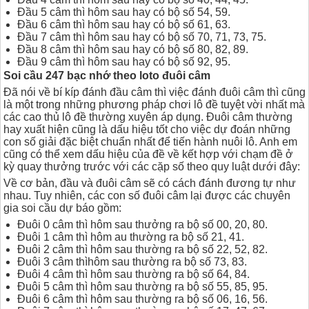
Đầu 5 câm thì hôm sau hay có bộ số 54, 59.
Đầu 6 câm thì hôm sau hay có bộ số 61, 63.
Đầu 7 câm thì hôm sau hay có bộ số 70, 71, 73, 75.
Đầu 8 câm thì hôm sau hay có bộ số 80, 82, 89.
Đầu 9 câm thì hôm sau hay có bộ số 92, 95.
Soi cầu 247 bạc nhớ theo loto đuôi câm
Đã nói về bí kíp đánh đầu câm thì việc đánh đuôi câm thì cũng
là một trong những phương pháp chơi lô đề tuyệt vời nhất mà
các cao thủ lô đề thường xuyên áp dụng. Đuôi câm thường
hay xuất hiện cũng là dấu hiệu tốt cho việc dự đoán những
con số giải đặc biệt chuẩn nhất để tiến hành nuôi lô. Anh em
cũng có thể xem dấu hiệu của đề về kết hợp với chạm đề ở
kỳ quay thưởng trước với các cặp số theo quy luật dưới đây:
Về cơ bản, đầu và đuôi câm sẽ có cách đánh đương tự như
nhau. Tuy nhiên, các con số đuôi câm lại được các chuyên
gia soi cầu dự báo gồm:
Đuôi 0 câm thì hôm sau thưởng ra bộ số 00, 20, 80.
Đuôi 1 câm thì hôm au thường ra bộ số 21, 41.
Đuôi 2 câm thì hôm sau thường ra bộ số 22, 52, 82.
Đuôi 3 câm thìhôm sau thường ra bộ số 73, 83.
Đuôi 4 câm thì hôm sau thường ra bộ số 64, 84.
Đuôi 5 câm thì hôm sau thường ra bộ số 55, 85, 95.
Đuôi 6 câm thì hôm sau thường ra bộ số 06, 16, 56.