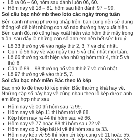
Lô ra 06 – 60, hôm sau đánh luôn 06, 60.
Hôm nay về 18 – 81, hôm sau liền đánh 97 – 99.
Soi cầu bạc nhớ mb theo loto các ngày trong tuần
Bên cạnh những phương pháp trên, bạn cũng nên sử dụng
thống kê để biết những con số nào thường hay xuất hiện.
Bên cạnh đó, nó cũng hay xuất hiện vào hôm thứ mấy trong
tuần, sau đây là những con số anh em nên hết sức lưu ý:
Lô 33 thường về vào ngày thứ 2, 3, 7 và chủ nhật.
Con lô 56 hay về vào ngày thứ 5 và chủ nhật mỗi tuần.
Lô 66 thường xuất hiện vào những hôm thứ 4, thứ 5 và
thứ 6.
Cặp lô 89 – 98 thường nổ vào thhứ 7 và chủ nhật.
Lô 97 thường về vào thứ 5, 7.
Soi cầu bạc nhớ miền Bắc theo lô kép
Bạc nhớ lô đề theo lô kép miền Bắc thường khá hay về.
Những cặp số này hay về cùng nhau theo lô kép được anh
em tổng hợp như sau:
Hôm nay về 00 thì hôm sau ra 99.
Hôm nay về kép 11 thì hôm tới về 88.
Kép hôm nay ra 44 thì hôm sau về 66.
Hôm nay về 77 hoặc 88 thì hôm sau 22 về.
Hôm nay có 3 kép bất kì về thì hôm sau ra 33.
Hôm nay kép về 55 thì hôm tới kép cung về 11 hoặc 55.