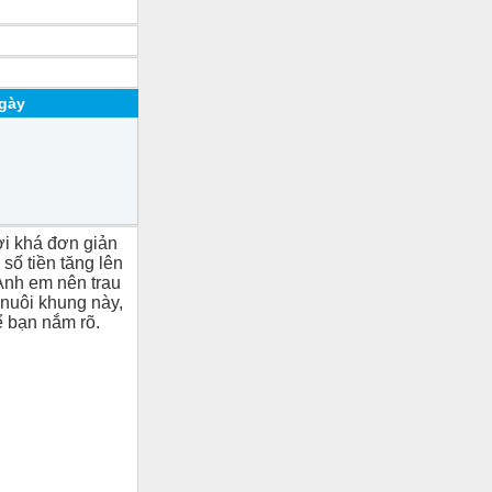
ngày
ơi khá đơn giản
số tiền tăng lên
Anh em nên trau
 nuôi khung này,
ể bạn nắm rõ.