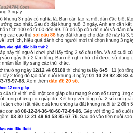
ung 3 ngày
ố khung 3 ngày có nghĩa là. Bạn cần tạo ra một dàn đặc biệt tậ
hưởng cao nhất. Sau đó đặt khung nuôi 3 ngày. Anh em cần kết
ân tích 100 số từ 00 đến 99. Từ đó lập dàn để nuôi và đảm b
ờng các cao thủ
soi cầu 88
hay đặt khung cho dàn đề này là 3, 
ề lượi ích, hiệu quả dành cho người mới thì chọn khung 3 ngày 
ựa vào giải đặc biệt thứ 2
 này thì người chơi phải lấy tổng 2 số đầu tiên. Và số cuối của
vào ngày thứ 2 làm tổng. Bạn nên ghi nhớ chỉ được sử dụng c
nhầm lẫn lấy sang các thứ khác.
ở thưởng ngày
12/12
về
65180
thì chúng ta lấy
6+5 =11
(có tổ
ồi lấy 2 tổng đó tạo dàn nuôi khung 3 ngày:
01-10-29-92-38-83-4
33-79-97-88.
Xem thêm
dàn đề 20 số
.
theo 12 con giáp
p của tử vi thì mỗi một con giáp đều mang 9 con số tương ứng 
t trong những con giáp đó. Kết hợp với tổng của 2 số cuối giải
i cách chơi rất hiệu quả khu chúng ta đặt khung nuôi từ 2 đến 5
các con số
00-12-24-36-48-60-72-84-96.
Gép với tổng 2 số cuối
gồm:
03-30-12-21-49-94-58-85-67-76.
Sau đó vào tiền nuôi sao
dựa vào đầu đuôi