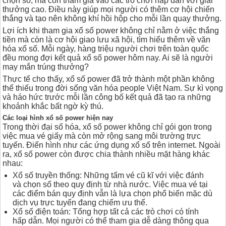
chọn số, mà còn tham gia vào các trò chơi hấp dẫn với giải
thưởng cao. Điều này giúp mọi người có thêm cơ hội chiến
thắng và tạo nên không khí hồi hộp cho mỗi lần quay thưởng.
Lợi ích khi tham gia xổ số power không chỉ nằm ở việc thắng
tiền mà còn là cơ hội giao lưu xã hội, tìm hiểu thêm về văn
hóa xổ số. Mỗi ngày, hàng triệu người chơi trên toàn quốc
đều mong đợi kết quả xổ số power hôm nay. Ai sẽ là người
may mắn trúng thưởng?
Thực tế cho thấy, xổ số power đã trở thành một phần không
thể thiếu trong đời sống văn hóa people Việt Nam. Sự kì vọng
và háo hức trước mỗi lần công bố kết quả đã tạo ra những
khoảnh khắc bất ngờ kỳ thú.
Các loại hình xổ số power hiện nay
Trong thời đại số hóa, xổ số power không chỉ gói gọn trong
việc mua vé giấy mà còn mở rộng sang môi trường trực
tuyến. Điển hình như các ứng dụng xổ số trên internet. Ngoài
ra, xổ số power còn được chia thành nhiều mặt hàng khác
nhau:
Xổ số truyền thống: Những tấm vé cũ kĩ với việc đánh
và chọn số theo quy định từ nhà nước. Việc mua vé tại
các điểm bán quy định vẫn là lựa chọn phổ biến mặc dù
dịch vụ trực tuyến đang chiếm ưu thế.
Xổ số điện toán: Tổng hợp tất cả các trò chơi có tính
hấp dẫn. Mọi người có thể tham gia dễ dàng thông qua