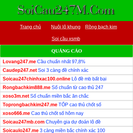
Trang chủ
Nuôi lô khung
Rồng bạch kim
Soi cầu xsmb
QUẢNG CÁO
Lovang247.me
Cầu chuẩn nhất 97,8%
Caudep247.net
Soi 3 càng đề chính xác
Soicau247chinhxac100.online
Lô đề mb bất bại
Rongbachkim888.me
Số chuẩn từ cao thủ 247
xoso3m.net
Số chuẩn miền bắc ăn chắc
Toprongbachkim247.me
TỐP cao thủ chốt số
xoso666.me
Cao thủ chốt số hôm nay
Soicau247mb.com
Chuyên gia dự đoán lô đề
Soicaulo247.me
3 càng miền bắc chính xác 100