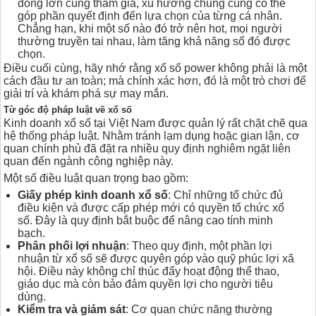
đồng lớn cùng tham gia, xu hướng chung cũng có thể
góp phần quyết định đến lựa chọn của từng cá nhân.
Chẳng hạn, khi một số nào đó trở nên hot, mọi người
thường truyền tai nhau, làm tăng khả năng số đó được
chọn.
Điều cuối cùng, hãy nhớ rằng xổ số power không phải là một
cách đầu tư an toàn; mà chính xác hơn, đó là một trò chơi để
giải trí và khám phá sự may mắn.
Từ góc độ pháp luật về xổ số
Kinh doanh xổ số tại Việt Nam được quản lý rất chặt chẽ qua
hệ thống pháp luật. Nhằm tránh lạm dụng hoặc gian lận, cơ
quan chính phủ đã đặt ra nhiều quy định nghiêm ngặt liên
quan đến ngành công nghiệp này.
Một số điều luật quan trọng bao gồm:
Giấy phép kinh doanh xổ số
: Chỉ những tổ chức đủ
điều kiện và được cấp phép mới có quyền tổ chức xổ
số. Đây là quy định bắt buộc để nâng cao tính minh
bạch.
Phân phối lợi nhuận
: Theo quy định, một phần lợi
nhuận từ xổ số sẽ được quyên góp vào quỹ phúc lợi xã
hội. Điều này không chỉ thúc đẩy hoạt động thể thao,
giáo dục mà còn bảo đảm quyền lợi cho người tiêu
dùng.
Kiểm tra và giám sát
: Cơ quan chức năng thường