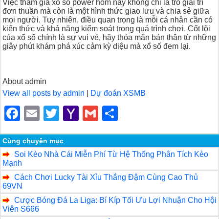
Việc tham gia xổ số power hôm nay không chỉ là trò giải trí
đơn thuần mà còn là một hình thức giao lưu và chia sẻ giữa
mọi người. Tuy nhiên, điều quan trọng là mỗi cá nhân cần có
kiến thức và khả năng kiểm soát trong quá trình chơi. Cốt lõi
của xổ số chính là sự vui vẻ, hãy thỏa mãn bản thân từ những
giây phút khám phá xúc cảm kỳ diệu mà xổ số đem lại.
About admin
View all posts by admin
|
Dự đoán XSMB
F
E
T
Y
G
S
a
m
wi
a
m
h
c
ail
tt
h
ail
ar
Cùng chuyên mục
Soi Kèo Nhà Cái Miễn Phí Từ Hệ Thống Phân Tích Kèo
e
er
o
e
Mạnh
b
o
Cách Chơi Lucky Tài Xỉu Thắng Đậm Cùng Cao Thủ
69VN
o
M
Cược Bóng Đá La Liga: Bí Kíp Tối Ưu Lợi Nhuận Cho Hội
o
ail
Viên S666