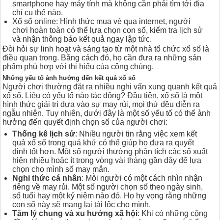
smartphone hay máy tính mà không cần phải tìm tới địa
chỉ cụ thể nào.
Xổ số online: Hình thức mua vé qua internet, người
chơi hoàn toàn có thể lựa chọn con số, kiểm tra lịch sử
và nhận thông báo kết quả ngay lập tức.
Đòi hỏi sự linh hoạt và sáng tạo từ một nhà tổ chức xổ số là
điều quan trọng. Bằng cách đó, họ cần đưa ra những sản
phẩm phù hợp với thị hiếu của công chúng.
Những yếu tố ảnh hưởng đến kết quả xổ số
Người chơi thường đặt ra nhiều nghi vấn xung quanh kết quả
xổ số. Liệu có yếu tố nào tác động? Đầu tiên, xổ số là một
hình thức giải trí dựa vào sự may rủi, mọi thứ đều diễn ra
ngẫu nhiên. Tuy nhiên, dưới đây là một số yếu tố có thể ảnh
hưởng đến quyết định chọn số của người chơi:
Thống kê lịch sử
: Nhiều người tin rằng việc xem kết
quả xổ số trong quá khứ có thể giúp họ đưa ra quyết
định tốt hơn. Một số người thường phân tích các số xuất
hiện nhiều hoặc ít trong vòng vài tháng gần đây để lựa
chọn cho mình số may mắn.
Nghi thức cá nhân
: Mỗi người có một cách nhìn nhận
riêng về may rủi. Một số người chọn số theo ngày sinh,
số tuổi hay một kỷ niệm nào đó. Họ hy vọng rằng những
con số này sẽ mang lại tài lộc cho mình.
Tâm lý chung và xu hướng xã hội
: Khi có những cộng