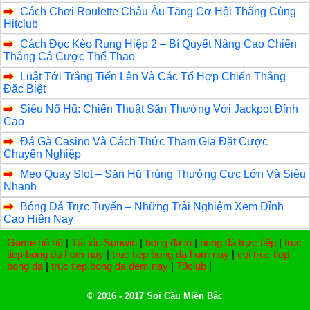
k
Cách Chơi Roulette Châu Âu Tăng Cơ Hội Thắng Cùng
Hitclub
Cách Đọc Kèo Rung Hiệp 2 – Bí Quyết Nâng Cao Chiến
Thắng Cá Cược Thể Thao
Luật Tới Trắng Tiến Lên Và Các Tổ Hợp Chiến Thắng
Đặc Biệt
Siêu Nổ Hũ: Chiến Thuật Săn Thưởng Với Jackpot Đỉnh
Cao
Đá Gà Casino Và Cách Thức Tham Gia Đặt Cược
Chuyên Nghiệp
Mẹo Quay Slot – Săn Hũ Trúng Thưởng Cực Lớn Và Siêu
Nhanh
Bóng Đá Trực Tuyến – Những Trải Nghiệm Xem Đỉnh
Cao Hiện Nay
Game nổ hũ
|
Tài xỉu Sunwin
|
bóng đá lu
|
bóng đá trực tiếp
|
truc
tiep bong da hom nay
|
truc tiep bong da hom nay
|
coi truc tiep
bong da
|
truc tiep bong da dem nay
|
79club
|
© 2016 - 2017 Soi Cầu Miền Bắc