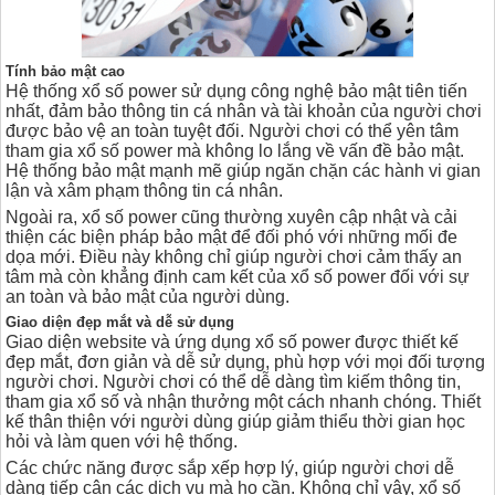
Tính bảo mật cao
Hệ thống xổ số power sử dụng công nghệ bảo mật tiên tiến
nhất, đảm bảo thông tin cá nhân và tài khoản của người chơi
được bảo vệ an toàn tuyệt đối. Người chơi có thể yên tâm
tham gia xổ số power mà không lo lắng về vấn đề bảo mật.
Hệ thống bảo mật mạnh mẽ giúp ngăn chặn các hành vi gian
lận và xâm phạm thông tin cá nhân.
Ngoài ra, xổ số power cũng thường xuyên cập nhật và cải
thiện các biện pháp bảo mật để đối phó với những mối đe
dọa mới. Điều này không chỉ giúp người chơi cảm thấy an
tâm mà còn khẳng định cam kết của xổ số power đối với sự
an toàn và bảo mật của người dùng.
Giao diện đẹp mắt và dễ sử dụng
Giao diện website và ứng dụng xổ số power được thiết kế
đẹp mắt, đơn giản và dễ sử dụng, phù hợp với mọi đối tượng
người chơi. Người chơi có thể dễ dàng tìm kiếm thông tin,
tham gia xổ số và nhận thưởng một cách nhanh chóng. Thiết
kế thân thiện với người dùng giúp giảm thiểu thời gian học
hỏi và làm quen với hệ thống.
Các chức năng được sắp xếp hợp lý, giúp người chơi dễ
dàng tiếp cận các dịch vụ mà họ cần. Không chỉ vậy, xổ số