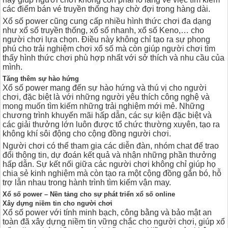
các điểm bán vé truyền thống hay chờ đợi trong hàng dài.
Xổ số power cũng cung cấp nhiều hình thức chơi đa dạng
như xổ số truyền thống, xổ số nhanh, xổ số Keno,… cho
người chơi lựa chọn. Điều này không chỉ tạo ra sự phong
phú cho trải nghiệm chơi xổ số mà còn giúp người chơi tìm
thấy hình thức chơi phù hợp nhất với sở thích và nhu cầu của
mình.
Tăng thêm sự hào hứng
Xổ số power mang đến sự hào hứng và thú vị cho người
chơi, đặc biệt là với những người yêu thích công nghệ và
mong muốn tìm kiếm những trải nghiệm mới mẻ. Những
chương trình khuyến mãi hấp dẫn, các sự kiện đặc biệt và
các giải thưởng lớn luôn được tổ chức thường xuyên, tạo ra
không khí sôi động cho cộng đồng người chơi.
Người chơi có thể tham gia các diễn đàn, nhóm chat để trao
đổi thông tin, dự đoán kết quả và nhận những phần thưởng
hấp dẫn. Sự kết nối giữa các người chơi không chỉ giúp họ
chia sẻ kinh nghiệm mà còn tạo ra một cộng đồng gắn bó, hỗ
trợ lẫn nhau trong hành trình tìm kiếm vận may.
Xổ số power – Nền tảng cho sự phát triển xổ số online
Xây dựng niềm tin cho người chơi
Xổ số power với tính minh bạch, công bằng và bảo mật an
toàn đã xây dựng niềm tin vững chắc cho người chơi, giúp xổ