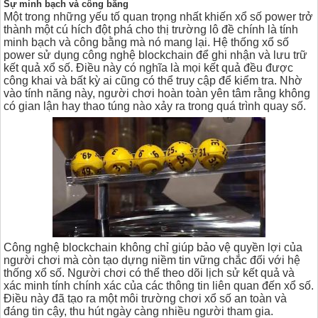
Sự minh bạch và công bằng
Một trong những yếu tố quan trọng nhất khiến xổ số power trở
thành một cú hích đột phá cho thị trường lô đề chính là tính
minh bạch và công bằng mà nó mang lại. Hệ thống xổ số
power sử dụng công nghệ blockchain để ghi nhận và lưu trữ
kết quả xổ số. Điều này có nghĩa là mọi kết quả đều được
công khai và bất kỳ ai cũng có thể truy cập để kiểm tra. Nhờ
vào tính năng này, người chơi hoàn toàn yên tâm rằng không
có gian lận hay thao túng nào xảy ra trong quá trình quay số.
Công nghệ blockchain không chỉ giúp bảo vệ quyền lợi của
người chơi mà còn tạo dựng niềm tin vững chắc đối với hệ
thống xổ số. Người chơi có thể theo dõi lịch sử kết quả và
xác minh tính chính xác của các thông tin liên quan đến xổ số.
Điều này đã tạo ra một môi trường chơi xổ số an toàn và
đáng tin cậy, thu hút ngày càng nhiều người tham gia.