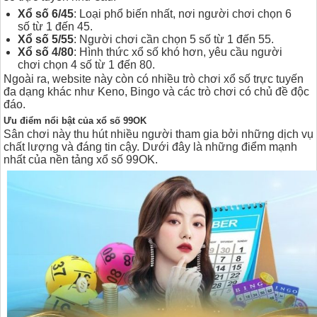
Xổ số 6/45
: Loại phổ biến nhất, nơi người chơi chọn 6
số từ 1 đến 45.
Xổ số 5/55
: Người chơi cần chọn 5 số từ 1 đến 55.
Xổ số 4/80
: Hình thức xổ số khó hơn, yêu cầu người
chơi chọn 4 số từ 1 đến 80.
Ngoài ra, website này còn có nhiều trò chơi xổ số trực tuyến
đa dạng khác như Keno, Bingo và các trò chơi có chủ đề độc
đáo.
Ưu điểm nổi bật của xổ số 99OK
Sân chơi này thu hút nhiều người tham gia bởi những dịch vụ
chất lượng và đáng tin cậy. Dưới đây là những điểm mạnh
nhất của nền tảng xổ số 99OK.