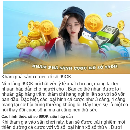
Khám phá sảnh cược xổ số 99OK
Nền tảng 99OK nổi bật với tỷ lệ xuất chi cao, mang lại lợi
nhuận hấp dẫn cho người chơi. Bạn có thể nhận được lợi
nhuận gấp hàng trăm, thậm chí hàng nghìn lần so với số vốn
ban đầu. Đặc biệt, các loại hình cá cược như 3 càng, 4 càng
mang lại cơ hội trúng thưởng khổng lồ. Đây thực sự là một cơ
hội thay đổi cuộc sống mà ai cũng nên thử sức.
Các hình thức xổ số 99OK siêu hấp dẫn
Khi tham gia vào sân chơi này, bạn sẽ được trải nghiệm một
thiên đường cá cược với vô số loại hình xổ số thú vị. Dưới