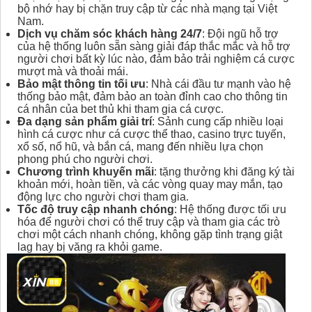
bộ nhớ hay bị chặn truy cập từ các nhà mạng tại Việt
Nam.
Dịch vụ chăm sóc khách hàng 24/7
: Đội ngũ hỗ trợ
của hệ thống luôn sẵn sàng giải đáp thắc mắc và hỗ trợ
người chơi bất kỳ lúc nào, đảm bảo trải nghiệm cá cược
mượt mà và thoải mái.
Bảo mật thông tin tối ưu
: Nhà cái đầu tư mạnh vào hệ
thống bảo mật, đảm bảo an toàn đỉnh cao cho thông tin
cá nhân của bet thủ khi tham gia cá cược.
Đa dạng sản phẩm giải trí
: Sảnh cung cấp nhiều loại
hình cá cược như cá cược thể thao, casino trực tuyến,
xổ số, nổ hũ, và bắn cá, mang đến nhiều lựa chọn
phong phú cho người chơi.
Chương trình khuyến mãi
: tặng thưởng khi đăng ký tài
khoản mới, hoàn tiền, và các vòng quay may mắn, tạo
động lực cho người chơi tham gia.
Tốc độ truy cập nhanh chóng
: Hệ thống được tối ưu
hóa để người chơi có thể truy cập và tham gia các trò
chơi một cách nhanh chóng, không gặp tình trạng giật
lag hay bị văng ra khỏi game.