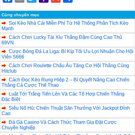
a
m
wi
a
m
h
c
ail
tt
h
ail
ar
Cùng chuyên mục
Soi Kèo Nhà Cái Miễn Phí Từ Hệ Thống Phân Tích Kèo
e
er
o
e
Mạnh
b
o
Cách Chơi Lucky Tài Xỉu Thắng Đậm Cùng Cao Thủ
69VN
o
M
Cược Bóng Đá La Liga: Bí Kíp Tối Ưu Lợi Nhuận Cho Hội
o
ail
Viên S666
k
Cách Chơi Roulette Châu Âu Tăng Cơ Hội Thắng Cùng
Hitclub
Cách Đọc Kèo Rung Hiệp 2 – Bí Quyết Nâng Cao Chiến
Thắng Cá Cược Thể Thao
Luật Tới Trắng Tiến Lên Và Các Tổ Hợp Chiến Thắng
Đặc Biệt
Siêu Nổ Hũ: Chiến Thuật Săn Thưởng Với Jackpot Đỉnh
Cao
Đá Gà Casino Và Cách Thức Tham Gia Đặt Cược
Chuyên Nghiệp