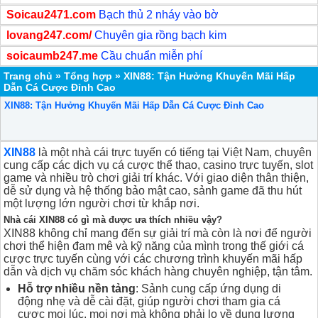
Soicau2471.com
Bạch thủ 2 nháy vào bờ
lovang247.com/
Chuyên gia rồng bạch kim
soicaumb247.me
Cầu chuẩn miễn phí
Trang chủ
»
Tổng hợp
»
XIN88: Tận Hưởng Khuyến Mãi Hấp
Dẫn Cá Cược Đỉnh Cao
XIN88: Tận Hưởng Khuyến Mãi Hấp Dẫn Cá Cược Đỉnh Cao
XIN88
là một nhà cái trực tuyến có tiếng tại Việt Nam, chuyên
cung cấp các dịch vụ cá cược thể thao, casino trực tuyến, slot
game và nhiều trò chơi giải trí khác. Với giao diện thân thiện,
dễ sử dụng và hệ thống bảo mật cao, sảnh game đã thu hút
một lượng lớn người chơi từ khắp nơi.
Nhà cái XIN88 có gì mà được ưa thích nhiều vậy?
XIN88 không chỉ mang đến sự giải trí mà còn là nơi để người
chơi thể hiện đam mê và kỹ năng của mình trong thế giới cá
cược trực tuyến cùng với các chương trình khuyến mãi hấp
dẫn và dịch vụ chăm sóc khách hàng chuyên nghiệp, tận tâm.
Hỗ trợ nhiều nền tảng
: Sảnh cung cấp ứng dụng di
động nhẹ và dễ cài đặt, giúp người chơi tham gia cá
cược mọi lúc, mọi nơi mà không phải lo về dung lượng