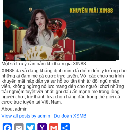
Một số lưu ý cần nắm khi tham gia XIN88
XIN88 đã và đang khẳng định mình là điểm đến lý tưởng cho
những ai đam mê cá cược trực tuyến. Với các chương trình
khuyến mãi hấp dẫn và sự hỗ trợ tận tình từ đội ngũ nhân
viên, không ngừng nỗ lực mang đến cho người chơi những
trải nghiệm tuyệt vời nhất, ghi dấu ấn mạnh mẽ trong lòng
người chơi, trở thành lựa chọn hàng đầu trong thế giới cá
cược trực tuyến tại Việt Nam.
About admin
View all posts by admin
|
Dự đoán XSMB
F
E
T
Y
G
S