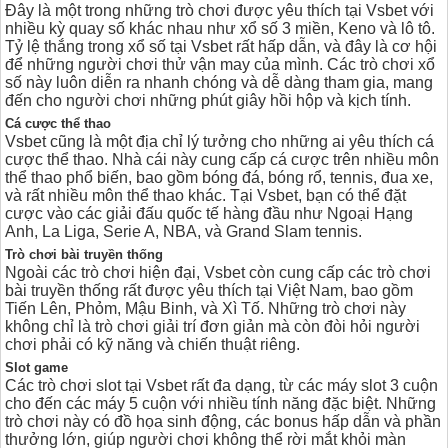
Đây là một trong những trò chơi được yêu thích tại Vsbet với
nhiều kỳ quay số khác nhau như xổ số 3 miền, Keno và lô tô.
Tỷ lệ thắng trong xổ số tại Vsbet rất hấp dẫn, và đây là cơ hội
để những người chơi thử vận may của mình. Các trò chơi xổ
số này luôn diễn ra nhanh chóng và dễ dàng tham gia, mang
đến cho người chơi những phút giây hồi hộp và kịch tính.
Cá cược thể thao
Vsbet cũng là một địa chỉ lý tưởng cho những ai yêu thích cá
cược thể thao. Nhà cái này cung cấp cá cược trên nhiều môn
thể thao phổ biến, bao gồm bóng đá, bóng rổ, tennis, đua xe,
và rất nhiều môn thể thao khác. Tại Vsbet, bạn có thể đặt
cược vào các giải đấu quốc tế hàng đầu như Ngoại Hạng
Anh, La Liga, Serie A, NBA, và Grand Slam tennis.
Trò chơi bài truyền thống
Ngoài các trò chơi hiện đại, Vsbet còn cung cấp các trò chơi
bài truyền thống rất được yêu thích tại Việt Nam, bao gồm
Tiến Lên, Phỏm, Mậu Binh, và Xì Tố. Những trò chơi này
không chỉ là trò chơi giải trí đơn giản mà còn đòi hỏi người
chơi phải có kỹ năng và chiến thuật riêng.
Slot game
Các trò chơi slot tại Vsbet rất đa dạng, từ các máy slot 3 cuộn
cho đến các máy 5 cuộn với nhiều tính năng đặc biệt. Những
trò chơi này có đồ họa sinh động, các bonus hấp dẫn và phần
thưởng lớn, giúp người chơi không thể rời mắt khỏi màn