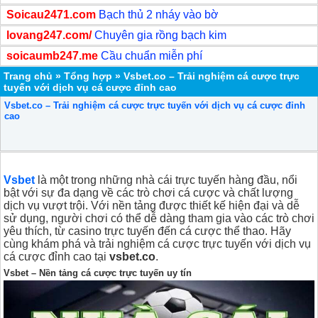
Soicau2471.com
Bạch thủ 2 nháy vào bờ
lovang247.com/
Chuyên gia rồng bạch kim
soicaumb247.me
Cầu chuẩn miễn phí
Trang chủ
»
Tổng hợp
»
Vsbet.co – Trải nghiệm cá cược trực
tuyến với dịch vụ cá cược đỉnh cao
Vsbet.co – Trải nghiệm cá cược trực tuyến với dịch vụ cá cược đỉnh
cao
Vsbet
là một trong những nhà cái trực tuyến hàng đầu, nổi
bật với sự đa dạng về các trò chơi cá cược và chất lượng
dịch vụ vượt trội. Với nền tảng được thiết kế hiện đại và dễ
sử dụng, người chơi có thể dễ dàng tham gia vào các trò chơi
yêu thích, từ casino trực tuyến đến cá cược thể thao. Hãy
cùng khám phá và trải nghiệm cá cược trực tuyến với dịch vụ
cá cược đỉnh cao tại
vsbet.co
.
Vsbet – Nền tảng cá cược trực tuyến uy tín