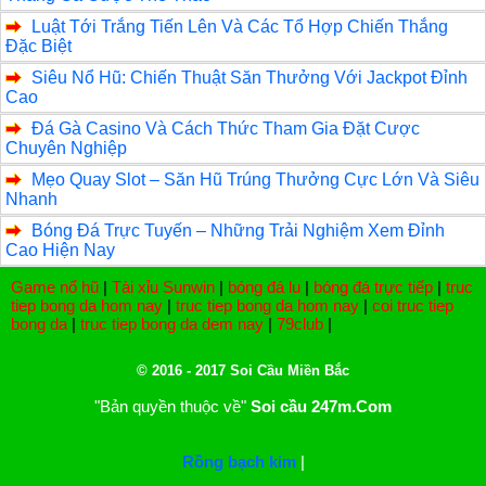
Luật Tới Trắng Tiến Lên Và Các Tổ Hợp Chiến Thắng
Đặc Biệt
Siêu Nổ Hũ: Chiến Thuật Săn Thưởng Với Jackpot Đỉnh
Cao
Đá Gà Casino Và Cách Thức Tham Gia Đặt Cược
Chuyên Nghiệp
Mẹo Quay Slot – Săn Hũ Trúng Thưởng Cực Lớn Và Siêu
Nhanh
Bóng Đá Trực Tuyến – Những Trải Nghiệm Xem Đỉnh
Cao Hiện Nay
Game nổ hũ
|
Tài xỉu Sunwin
|
bóng đá lu
|
bóng đá trực tiếp
|
truc
tiep bong da hom nay
|
truc tiep bong da hom nay
|
coi truc tiep
bong da
|
truc tiep bong da dem nay
|
79club
|
© 2016 - 2017 Soi Cầu Miền Bắc
"Bản quyền thuộc về"
Soi cầu 247m.Com
Rồng bạch kim
|