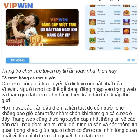
Trang trò chơi trực tuyến uy tin an toàn nhất hiện nay
Cá cược bóng đá trực tuyến
Cá cược bóng đá trực tuyến là dịch vụ nổi bật nhất của
Vipwin. Người chơi có thể dễ dàng đăng nhập vào trang web
và tham gia đặt cược cho hàng triệu trận đấu trên khắp thế
giới.
Hơn nữa, các trận đấu diễn ra liên tục, do đó người chơi
không bao giờ cảm thấy nhàm chán khi tham gia cá cược ở
đây. Trang web cũng thường xuyên cập nhật thông tin về các
trận đấu, bao gồm lịch thi đấu, đội hình ra sân và các thông tin
quan trọng khác, giúp người chơi có được cái nhìn tổng quan
nhất về tình hình trước khi quyết định đặt cược.