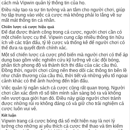
cách mà Vipwin quản lý thông tin của họ.
Điều này tạo ra sự tin tưởng và an tâm cho người chơi, giúp
họ tập trung vào việc cá cược mà không phải lo lắng về sự
mất mát thông tin cá nhân.
Chiến lược cá cược hiệu quả
Để đạt được thành công trong cá cược, người chơi cần có
một chiến lược cụ thể. Vipwin cung cấp nhiều thông tin hữu
ích về các trận đấu, tỷ lệ cược và thống kê để người chơi có
thể đưa ra quyết định chính xác.
Một số chiến lược cá cược phổ biến mà người chơi có thể áp
dụng bao gồm việc nghiên cứu kỹ lưỡng về các đội bóng,
phân tích phong độ và thành tích thi đấu của các cầu thủ.
Đồng thời, người chơi cũng nên theo dõi các thông tin bên lề
như chấn thương của cầu thủ, thời tiết và những yếu tố ngoại
cảnh khác có thể ảnh hưởng đến trận đấu.
Việc quản lý ngân sách cá cược cũng rất quan trọng. Người
chơi cần xác định rõ số tiền mình sẵn sàng bỏ ra và không
nên vượt qua giới hạn đó. Điều này giúp người chơi tránh
được những rủi ro không đáng có và giữ cho trải nghiệm cá
cược luôn vui vẻ.
Kết luận
Vipwin trang cá cược bóng đá số một hiện nay là nơi lý
tưởng cho những ai yêu thích cá cược thể thao và tìm kiếm