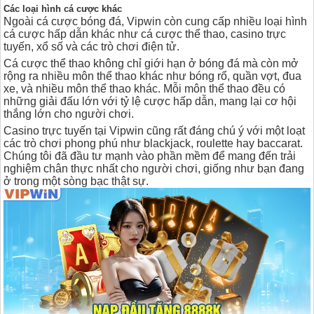
Các loại hình cá cược khác
Ngoài cá cược bóng đá, Vipwin còn cung cấp nhiều loại hình
cá cược hấp dẫn khác như cá cược thể thao, casino trực
tuyến, xổ số và các trò chơi điện tử.
Cá cược thể thao không chỉ giới hạn ở bóng đá mà còn mở
rộng ra nhiều môn thể thao khác như bóng rổ, quần vợt, đua
xe, và nhiều môn thể thao khác. Mỗi môn thể thao đều có
những giải đấu lớn với tỷ lệ cược hấp dẫn, mang lại cơ hội
thắng lớn cho người chơi.
Casino trực tuyến tại Vipwin cũng rất đáng chú ý với một loạt
các trò chơi phong phú như blackjack, roulette hay baccarat.
Chúng tôi đã đầu tư mạnh vào phần mềm để mang đến trải
nghiệm chân thực nhất cho người chơi, giống như bạn đang
ở trong một sòng bạc thật sự.