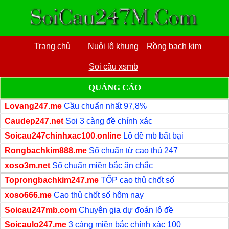
Trang chủ
Nuôi lô khung
Rồng bạch kim
Soi cầu xsmb
QUẢNG CÁO
Lovang247.me
Cầu chuẩn nhất 97,8%
Caudep247.net
Soi 3 càng đề chính xác
Soicau247chinhxac100.online
Lô đề mb bất bại
Rongbachkim888.me
Số chuẩn từ cao thủ 247
xoso3m.net
Số chuẩn miền bắc ăn chắc
Toprongbachkim247.me
TỐP cao thủ chốt số
xoso666.me
Cao thủ chốt số hôm nay
Soicau247mb.com
Chuyên gia dự đoán lô đề
Soicaulo247.me
3 càng miền bắc chính xác 100