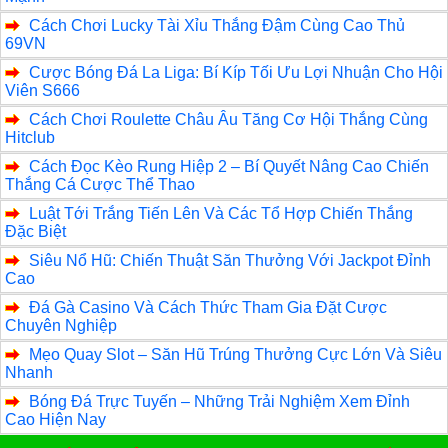
b
o
Cách Chơi Lucky Tài Xỉu Thắng Đậm Cùng Cao Thủ
69VN
o
M
Cược Bóng Đá La Liga: Bí Kíp Tối Ưu Lợi Nhuận Cho Hội
o
ail
Viên S666
k
Cách Chơi Roulette Châu Âu Tăng Cơ Hội Thắng Cùng
Hitclub
Cách Đọc Kèo Rung Hiệp 2 – Bí Quyết Nâng Cao Chiến
Thắng Cá Cược Thể Thao
Luật Tới Trắng Tiến Lên Và Các Tổ Hợp Chiến Thắng
Đặc Biệt
Siêu Nổ Hũ: Chiến Thuật Săn Thưởng Với Jackpot Đỉnh
Cao
Đá Gà Casino Và Cách Thức Tham Gia Đặt Cược
Chuyên Nghiệp
Mẹo Quay Slot – Săn Hũ Trúng Thưởng Cực Lớn Và Siêu
Nhanh
Bóng Đá Trực Tuyến – Những Trải Nghiệm Xem Đỉnh
Cao Hiện Nay