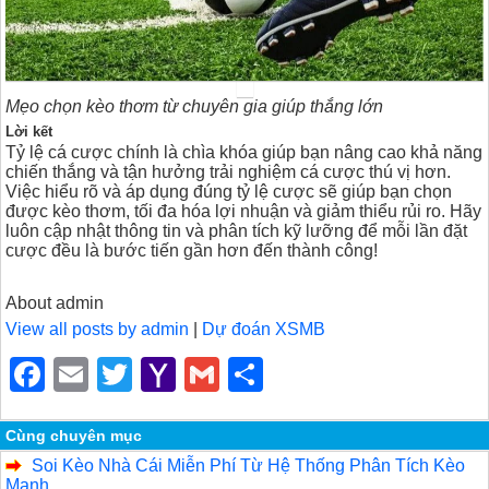
Mẹo chọn kèo thơm từ chuyên gia giúp thắng lớn
Lời kết
Tỷ lệ cá cược chính là chìa khóa giúp bạn nâng cao khả năng
chiến thắng và tận hưởng trải nghiệm cá cược thú vị hơn.
Việc hiểu rõ và áp dụng đúng tỷ lệ cược sẽ giúp bạn chọn
được kèo thơm, tối đa hóa lợi nhuận và giảm thiểu rủi ro. Hãy
luôn cập nhật thông tin và phân tích kỹ lưỡng để mỗi lần đặt
cược đều là bước tiến gần hơn đến thành công!
About admin
View all posts by admin
|
Dự đoán XSMB
F
E
T
Y
G
S
a
m
wi
a
m
h
c
ail
tt
h
ail
ar
Cùng chuyên mục
Soi Kèo Nhà Cái Miễn Phí Từ Hệ Thống Phân Tích Kèo
e
er
o
e
Mạnh