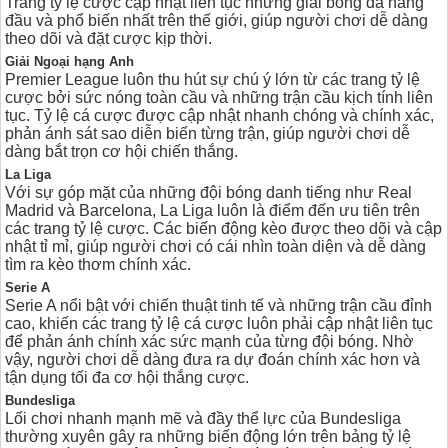
Trang tỷ lệ cược cập nhật liên tục những giải bóng đá hàng
đầu và phổ biến nhất trên thế giới, giúp người chơi dễ dàng
theo dõi và đặt cược kịp thời.
Giải Ngoại hạng Anh
Premier League luôn thu hút sự chú ý lớn từ các trang tỷ lệ
cược bởi sức nóng toàn cầu và những trận cầu kịch tính liên
tục. Tỷ lệ cá cược được cập nhật nhanh chóng và chính xác,
phản ánh sát sao diễn biến từng trận, giúp người chơi dễ
dàng bắt trọn cơ hội chiến thắng.
La Liga
Với sự góp mặt của những đội bóng danh tiếng như Real
Madrid và Barcelona, La Liga luôn là điểm đến ưu tiên trên
các trang tỷ lệ cược. Các biến động kèo được theo dõi và cập
nhật tỉ mỉ, giúp người chơi có cái nhìn toàn diện và dễ dàng
tìm ra kèo thơm chính xác.
Serie A
Serie A nổi bật với chiến thuật tinh tế và những trận cầu đỉnh
cao, khiến các trang tỷ lệ cá cược luôn phải cập nhật liên tục
để phản ánh chính xác sức mạnh của từng đội bóng. Nhờ
vậy, người chơi dễ dàng đưa ra dự đoán chính xác hơn và
tận dụng tối đa cơ hội thắng cược.
Bundesliga
Lối chơi nhanh mạnh mẽ và đầy thể lực của Bundesliga
thường xuyên gây ra những biến động lớn trên bảng tỷ lệ