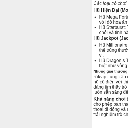
Các loại trò chơi
Hũ Hiện Đại (Mo
Hũ Mega Fortun
với đồ họa ấn
Hũ Starburst:
chói và tính n
Hũ Jackpot (Jac
Hũ Millionaire
thể trúng thư
vị.
Hũ Dragon’s T
biệt như vòng
Những giải thưởng 
Rikvip cung cấp 
hũ cổ điển với t
dàng tìm thấy trò
luôn sẵn sàng đ
Khả năng chơi tr
cho phép bạn tha
thoại di động và 
trải nghiệm trò c