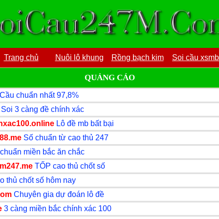
Trang chủ
Nuôi lô khung
Rồng bạch kim
Soi cầu xsmb
QUẢNG CÁO
Cầu chuẩn nhất 97,8%
Soi 3 càng đề chính xác
hxac100.online
Lô đề mb bất bại
88.me
Số chuẩn từ cao thủ 247
chuẩn miền bắc ăn chắc
im247.me
TỐP cao thủ chốt số
o thủ chốt số hôm nay
com
Chuyên gia dự đoán lô đề
e
3 càng miền bắc chính xác 100