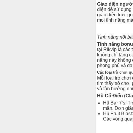
Giao diện người
diện dễ sử dụng 
giao diện trực q
mọi tính năng mà
Tính năng nổi bật
Tính năng bonu
tại Rikvip là cá
không chỉ tăng c
năng này không c
phong phú và đa
Các loại trò chơi q
Mỗi loại trò chơi
tìm thấy trò chơ
và tận hưởng nhữn
Hũ Cổ Điển (Cla
Hũ Bar 7’s: Tr
mắn. Đơn giản
Hũ Fruit Blast
Các vòng quay