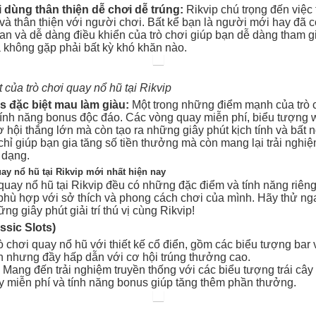
 dùng thân thiện dễ chơi dễ trúng:
Rikvip chú trọng đến việc 
và thân thiện với người chơi. Bất kể bạn là người mới hay đã c
uan và dễ dàng điều khiển của trò chơi giúp bạn dễ dàng tham 
 không gặp phải bất kỳ khó khăn nào.
 của trò chơi quay nổ hũ tại Rikvip
s đặc biệt mau làm giàu:
Một trong những điểm mạnh của trò 
c tính năng bonus độc đáo. Các vòng quay miễn phí, biểu tượng w
ơ hội thắng lớn mà còn tạo ra những giây phút kịch tính và bất 
hỉ giúp bạn gia tăng số tiền thưởng mà còn mang lại trải ngh
 dạng.
uay nổ hũ tại Rikvip mới nhất hiện nay
 quay nổ hũ tại Rikvip đều có những đặc điểm và tính năng riêng
i phù hợp với sở thích và phong cách chơi của mình. Hãy thử n
g giây phút giải trí thú vị cùng Rikvip!
ssic Slots)
ò chơi quay nổ hũ với thiết kế cổ điển, gồm các biểu tượng bar
 nhưng đầy hấp dẫn với cơ hội trúng thưởng cao.
: Mang đến trải nghiệm truyền thống với các biểu tượng trái cây
 miễn phí và tính năng bonus giúp tăng thêm phần thưởng.