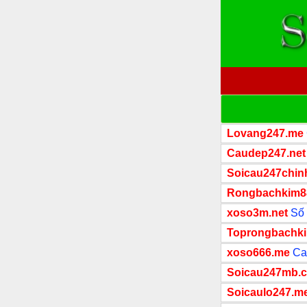
Lovang247.me
Caudep247.net
Soicau247chin
Rongbachkim8
xoso3m.net
Số 
Toprongbachk
xoso666.me
Ca
Soicau247mb.
Soicaulo247.m