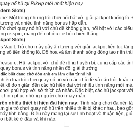
 quay nổ hũ tại Rikvip mới nhất hiện nay
dern Slots)
e: Một trong những trò chơi nổi bật với giải jackpot khổng lồ. 
 tượng và nhiều tính năng bonus hấp dẫn.
 Trò chơi quay nổ hũ với chủ đề không gian, nổi bật với các biể
ăng re-spin, mang đến nhiều cơ hội chiến thắng.
kpot Slots)
’s Vault: Trò chơi này gây ấn tượng với giải jackpot liên tục tăn
ởng số tiền khổng lồ. Đồ họa và âm thanh sống động tạo nên trả
reasure: Hũ jackpot với chủ đề rồng huyền bí, cung cấp các tí
 quay bonus và tính năng nhân đôi giải thưởng.
đặc biệt đang chờ đón anh em làm giàu từ nổ hũ
nhiều loại trò chơi quay nổ hũ với các chủ đề và cấu trúc khác
hiết kế đơn giản đến các hũ hiện đại với nhiều tính năng mới mẻ
 chơi phù hợp với sở thích cá nhân. Đặc biệt, các hũ jackpot vớ
ể chinh phục những người chơi may mắn.
ên nhiều thiết bị hiện đại hiện nay:
Tính năng chơi đa nền tả
m gia trò chơi quay nổ hũ trên nhiều thiết bị khác nhau, bao gồ
máy tính bảng. Điều này mang lại sự linh hoạt và thuận tiện, g
hơi bất kể ở đâu và khi nào.