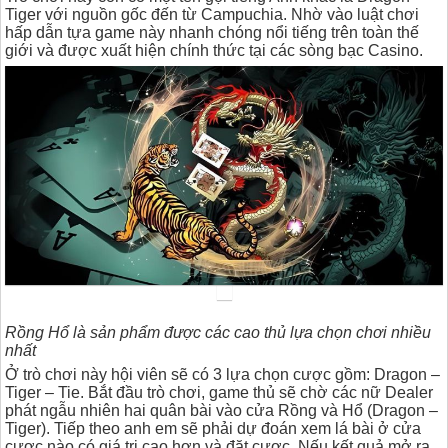
Tiger với nguồn gốc đến từ Campuchia. Nhờ vào luật chơi
hấp dẫn tựa game này nhanh chóng nổi tiếng trên toàn thế
giới và được xuất hiện chính thức tại các sòng bạc Casino.
Rồng Hổ là sản phẩm được các cao thủ lựa chọn chơi nhiều
nhất
Ở trò chơi này hội viên sẽ có 3 lựa chọn cược gồm: Dragon –
Tiger – Tie. Bắt đầu trò chơi, game thủ sẽ chờ các nữ Dealer
phát ngẫu nhiên hai quân bài vào cửa Rồng và Hổ (Dragon –
Tiger). Tiếp theo anh em sẽ phải dự đoán xem lá bài ở cửa
cược nào có giá trị cao hơn và đặt cược. Nếu kết quả mở ra