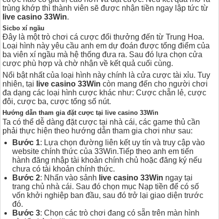
trùng khớp thì thành viên sẽ được nhận tiền ngay lập tức từ
live casino 33Win
.
Sicbo xí ngầu
Đây là một trò chơi cá cược đổi thưởng đến từ Trung Hoa.
Loại hình này yêu cầu anh em dự đoán được tổng điểm của
ba viên xí ngầu mà hệ thống đưa ra. Sau đó lựa chọn cửa
cược phù hợp và chờ nhận về kết quả cuối cùng.
Nổi bật nhất của loại hình này chính là cửa cược tài xỉu. Tuy
nhiên, tại
live casino 33Win
còn mang đến cho người chơi
đa dạng các loại hình cược khác như: Cược chẵn lẻ, cược
đôi, cược ba, cược tổng số nút.
Hướng dẫn tham gia đặt cược tại live casino 33Win
Ta có thể dễ dàng đặt cược tại nhà cái, các game thủ cần
phải thực hiện theo hướng dẫn tham gia chơi như sau:
Bước 1
: Lựa chọn đường liên kết uy tín và truy cập vào
website chính thức của 33Win.Tiếp theo anh em tiến
hành đăng nhập tài khoản chính chủ hoặc đăng ký nếu
chưa có tài khoản chính thức.
Bước 2
: Nhấn vào sảnh
live casino 33Win
ngay tại
trang chủ nhà cái. Sau đó chọn mục Nạp tiền để có số
vốn khởi nghiệp ban đầu, sau đó trở lại giao diện trước
đó.
Bước 3
: Chọn các trò chơi đang có sẵn trên màn hình