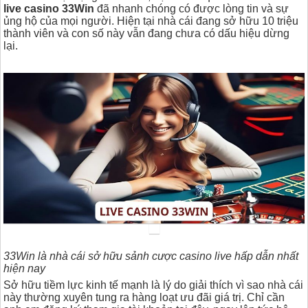
live casino 33Win
đã nhanh chóng có được lòng tin và sự
ủng hộ của mọi người. Hiện tại nhà cái đang sở hữu 10 triệu
thành viên và con số này vẫn đang chưa có dấu hiệu dừng
lại.
33Win là nhà cái sở hữu sảnh cược casino live hấp dẫn nhất
hiện nay
Sở hữu tiềm lực kinh tế mạnh là lý do giải thích vì sao nhà cái
này thường xuyên tung ra hàng loạt ưu đãi giá trị. Chỉ cần