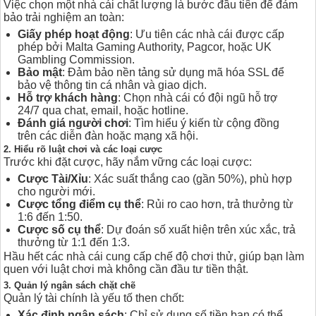
Việc chọn một nhà cái chất lượng là bước đầu tiên để đảm
bảo trải nghiệm an toàn:
Giấy phép hoạt động
: Ưu tiên các nhà cái được cấp
phép bởi Malta Gaming Authority, Pagcor, hoặc UK
Gambling Commission.
Bảo mật
: Đảm bảo nền tảng sử dụng mã hóa SSL để
bảo vệ thông tin cá nhân và giao dịch.
Hỗ trợ khách hàng
: Chọn nhà cái có đội ngũ hỗ trợ
24/7 qua chat, email, hoặc hotline.
Đánh giá người chơi
: Tìm hiểu ý kiến từ cộng đồng
trên các diễn đàn hoặc mạng xã hội.
2. Hiểu rõ luật chơi và các loại cược
Trước khi đặt cược, hãy nắm vững các loại cược:
Cược Tài/Xỉu
: Xác suất thắng cao (gần 50%), phù hợp
cho người mới.
Cược tổng điểm cụ thể
: Rủi ro cao hơn, trả thưởng từ
1:6 đến 1:50.
Cược số cụ thể
: Dự đoán số xuất hiện trên xúc xắc, trả
thưởng từ 1:1 đến 1:3.
Hầu hết các nhà cái cung cấp chế độ chơi thử, giúp bạn làm
quen với luật chơi mà không cần đầu tư tiền thật.
3. Quản lý ngân sách chặt chẽ
Quản lý tài chính là yếu tố then chốt:
Xác định ngân sách
: Chỉ sử dụng số tiền bạn có thể