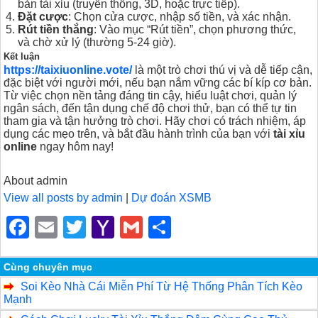
bản tài xỉu (truyền thống, 3D, hoặc trực tiếp).
Đặt cược
: Chọn cửa cược, nhập số tiền, và xác nhận.
Rút tiền thắng
: Vào mục “Rút tiền”, chọn phương thức,
và chờ xử lý (thường 5-24 giờ).
Kết luận
https://taixiuonline.vote/
là một trò chơi thú vị và dễ tiếp cận,
đặc biệt với người mới, nếu bạn nắm vững các bí kíp cơ bản.
Từ việc chọn nền tảng đáng tin cậy, hiểu luật chơi, quản lý
ngân sách, đến tận dụng chế độ chơi thử, bạn có thể tự tin
tham gia và tận hưởng trò chơi. Hãy chơi có trách nhiệm, áp
dụng các mẹo trên, và bắt đầu hành trình của bạn với
tài xỉu
online
ngay hôm nay!
About admin
View all posts by admin
|
Dự đoán XSMB
F
E
T
Y
G
S
a
m
wi
a
m
h
c
ail
tt
h
ail
ar
Cùng chuyên mục
Soi Kèo Nhà Cái Miễn Phí Từ Hệ Thống Phân Tích Kèo
e
er
o
e
Mạnh
b
o