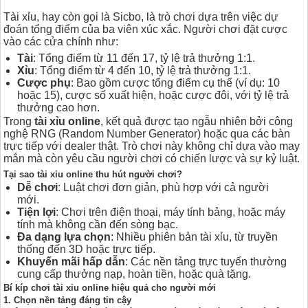
Tài xỉu, hay còn gọi là Sicbo, là trò chơi dựa trên việc dự
đoán tổng điểm của ba viên xúc xắc. Người chơi đặt cược
vào các cửa chính như:
Tài
: Tổng điểm từ 11 đến 17, tỷ lệ trả thưởng 1:1.
Xỉu
: Tổng điểm từ 4 đến 10, tỷ lệ trả thưởng 1:1.
Cược phụ
: Bao gồm cược tổng điểm cụ thể (ví dụ: 10
hoặc 15), cược số xuất hiện, hoặc cược đôi, với tỷ lệ trả
thưởng cao hơn.
Trong
tài xỉu online
, kết quả được tạo ngẫu nhiên bởi công
nghệ RNG (Random Number Generator) hoặc qua các bàn
trực tiếp với dealer thật. Trò chơi này không chỉ dựa vào may
mắn mà còn yêu cầu người chơi có chiến lược và sự kỷ luật.
Tại sao tài xỉu online thu hút người chơi?
Dễ chơi
: Luật chơi đơn giản, phù hợp với cả người
mới.
Tiện lợi
: Chơi trên điện thoại, máy tính bảng, hoặc máy
tính mà không cần đến sòng bạc.
Đa dạng lựa chọn
: Nhiều phiên bản tài xỉu, từ truyền
thống đến 3D hoặc trực tiếp.
Khuyến mãi hấp dẫn
: Các nền tảng trực tuyến thường
cung cấp thưởng nạp, hoàn tiền, hoặc quà tặng.
Bí kíp chơi tài xỉu online hiệu quả cho người mới
1. Chọn nền tảng đáng tin cậy