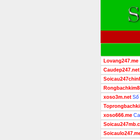
Lovang247.me
Caudep247.net
Soicau247chin
Rongbachkim8
xoso3m.net
Số 
Toprongbachk
xoso666.me
Ca
Soicau247mb.
Soicaulo247.m