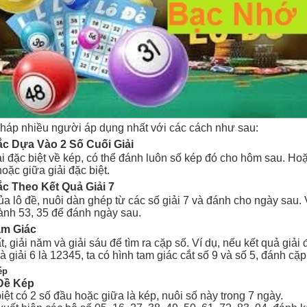
háp nhiều người áp dụng nhất với các cách như sau:
ắc Dựa Vào 2 Số Cuối Giải
ải đặc biệt về kép, có thể đánh luôn số kép đó cho hôm sau. Ho
oặc giữa giải đặc biệt.
c Theo Kết Quả Giải 7
ủa lô đề, nuôi dàn ghép từ các số giải 7 và đánh cho ngày sau. V
hành 53, 35 để đánh ngày sau.
am Giác
, giải năm và giải sáu để tìm ra cặp số. Ví dụ, nếu kết quả giải 
và giải 6 là 12345, ta có hình tam giác cắt số 9 và số 5, đánh cặp
ép
Đề Kép
iệt có 2 số đầu hoặc giữa là kép, nuôi số này trong 7 ngày.