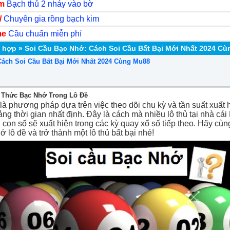
m
Bạch thủ 2 nháy vào bờ
/
Chuyên gia rồng bạch kim
me
Cầu chuẩn miễn phí
 hợp
»
Soi Cầu Bạc Nhớ: Cách Soi Cầu Bất Bại Mới Nhất 2024 C
Cách Soi Cầu Bất Bại Mới Nhất 2024 Cùng Mu88
Thức Bạc Nhớ Trong Lô Đề
là phương pháp dựa trên việc theo dõi chu kỳ và tần suất xuất 
ảng thời gian nhất định. Đây là cách mà nhiều lô thủ tại nhà c
con số sẽ xuất hiện trong các kỳ quay xổ số tiếp theo. Hãy cùng
 lô đề và trở thành một lô thủ bất bại nhé!