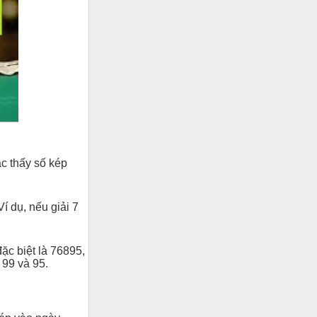
ặc thấy số kép
í dụ, nếu giải 7
đặc biệt là 76895,
 99 và 95.