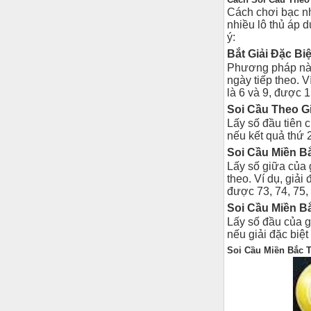
Cách chơi bạc nh
nhiều lô thủ áp 
ý:
Bắt Giải Đặc Bi
Phương pháp này 
ngày tiếp theo. V
là 6 và 9, được 
Soi Cầu Theo Gi
Lấy số đầu tiên c
nếu kết quả thứ 2
Soi Cầu Miền Bắ
Lấy số giữa của g
theo. Ví dụ, giải
được 73, 74, 75, 
Soi Cầu Miền Bắ
Lấy số đầu của gi
nếu giải đặc biệt
Soi Cầu Miền Bắc T