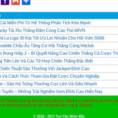
T
Y
G
S
wi
a
m
h
tt
h
ail
ar
c
Cái Miễn Phí Từ Hệ Thống Phân Tích Kèo Mạnh
er
o
e
ucky Tài Xỉu Thắng Đậm Cùng Cao Thủ 69VN
o
 La Liga: Bí Kíp Tối Ưu Lợi Nhuận Cho Hội Viên S666
M
ulette Châu Âu Tăng Cơ Hội Thắng Cùng Hitclub
ail
o Rung Hiệp 2 – Bí Quyết Nâng Cao Chiến Thắng Cá Cược T
ng Tiến Lên Và Các Tổ Hợp Chiến Thắng Đặc Biệt
Chiến Thuật Săn Thưởng Với Jackpot Đỉnh Cao
o Và Cách Thức Tham Gia Đặt Cược Chuyên Nghiệp
ot – Săn Hũ Trúng Thưởng Cực Lớn Và Siêu Nhanh
c Tuyến – Những Trải Nghiệm Xem Đỉnh Cao Hiện Nay
 xỉu Sunwin
|
bóng đá lu
|
bóng đá trực tiếp
|
truc tiep bong da hom na
truc tiep bong da
|
truc tiep bong da dem nay
|
79club
|
© 2016 - 2017 Soi Cầu Miền Bắc