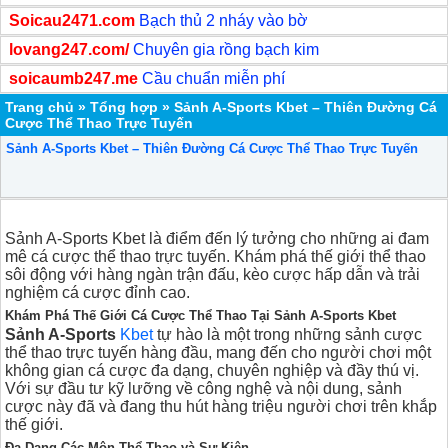
Soicau2471.com
Bạch thủ 2 nháy vào bờ
lovang247.com/
Chuyên gia rồng bạch kim
soicaumb247.me
Cầu chuẩn miễn phí
Trang chủ
»
Tổng hợp
»
Sảnh A-Sports Kbet – Thiên Đường Cá
Cược Thể Thao Trực Tuyến
Sảnh A-Sports Kbet – Thiên Đường Cá Cược Thể Thao Trực Tuyến
Sảnh A-Sports Kbet là điểm đến lý tưởng cho những ai đam
mê cá cược thể thao trực tuyến. Khám phá thế giới thể thao
sôi động với hàng ngàn trận đấu, kèo cược hấp dẫn và trải
nghiệm cá cược đỉnh cao.
Khám Phá Thế Giới Cá Cược Thể Thao Tại Sảnh A-Sports Kbet
Sảnh A-Sports
Kbet
tự hào là một trong những sảnh cược
thể thao trực tuyến hàng đầu, mang đến cho người chơi một
không gian cá cược đa dạng, chuyên nghiệp và đầy thú vị.
Với sự đầu tư kỹ lưỡng về công nghệ và nội dung, sảnh
cược này đã và đang thu hút hàng triệu người chơi trên khắp
thế giới.
Đa Dạng Các Môn Thể Thao và Sự Kiện