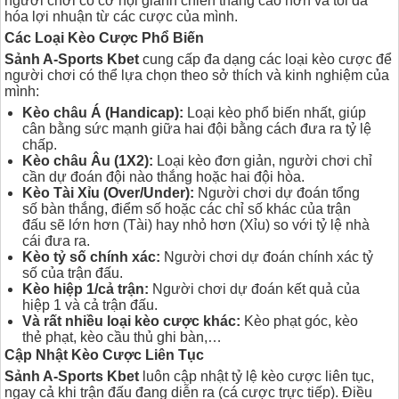
người chơi có cơ hội giành chiến thắng cao hơn và tối đa
hóa lợi nhuận từ các cược của mình.
Các Loại Kèo Cược Phổ Biến
Sảnh A-Sports Kbet
cung cấp đa dạng các loại kèo cược để
người chơi có thể lựa chọn theo sở thích và kinh nghiệm của
mình:
Kèo châu Á (Handicap):
Loại kèo phổ biến nhất, giúp
cân bằng sức mạnh giữa hai đội bằng cách đưa ra tỷ lệ
chấp.
Kèo châu Âu (1X2):
Loại kèo đơn giản, người chơi chỉ
cần dự đoán đội nào thắng hoặc hai đội hòa.
Kèo Tài Xỉu (Over/Under):
Người chơi dự đoán tổng
số bàn thắng, điểm số hoặc các chỉ số khác của trận
đấu sẽ lớn hơn (Tài) hay nhỏ hơn (Xỉu) so với tỷ lệ nhà
cái đưa ra.
Kèo tỷ số chính xác:
Người chơi dự đoán chính xác tỷ
số của trận đấu.
Kèo hiệp 1/cả trận:
Người chơi dự đoán kết quả của
hiệp 1 và cả trận đấu.
Và rất nhiều loại kèo cược khác:
Kèo phạt góc, kèo
thẻ phạt, kèo cầu thủ ghi bàn,…
Cập Nhật Kèo Cược Liên Tục
Sảnh A-Sports Kbet
luôn cập nhật tỷ lệ kèo cược liên tục,
ngay cả khi trận đấu đang diễn ra (cá cược trực tiếp). Điều