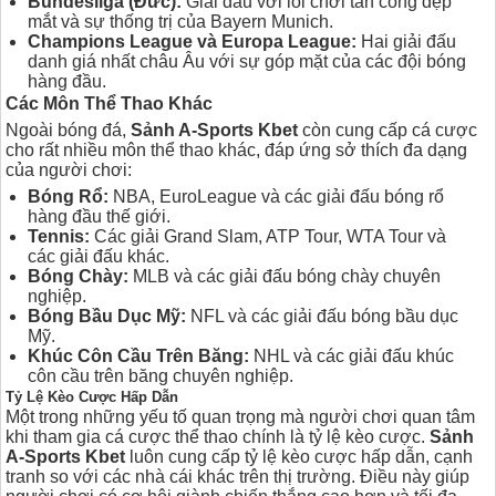
Bundesliga (Đức):
Giải đấu với lối chơi tấn công đẹp
mắt và sự thống trị của Bayern Munich.
Champions League và Europa League:
Hai giải đấu
danh giá nhất châu Âu với sự góp mặt của các đội bóng
hàng đầu.
Các Môn Thể Thao Khác
Ngoài bóng đá,
Sảnh A-Sports Kbet
còn cung cấp cá cược
cho rất nhiều môn thể thao khác, đáp ứng sở thích đa dạng
của người chơi:
Bóng Rổ:
NBA, EuroLeague và các giải đấu bóng rổ
hàng đầu thế giới.
Tennis:
Các giải Grand Slam, ATP Tour, WTA Tour và
các giải đấu khác.
Bóng Chày:
MLB và các giải đấu bóng chày chuyên
nghiệp.
Bóng Bầu Dục Mỹ:
NFL và các giải đấu bóng bầu dục
Mỹ.
Khúc Côn Cầu Trên Băng:
NHL và các giải đấu khúc
côn cầu trên băng chuyên nghiệp.
Tỷ Lệ Kèo Cược Hấp Dẫn
Một trong những yếu tố quan trọng mà người chơi quan tâm
khi tham gia cá cược thể thao chính là tỷ lệ kèo cược.
Sảnh
A-Sports Kbet
luôn cung cấp tỷ lệ kèo cược hấp dẫn, cạnh
tranh so với các nhà cái khác trên thị trường. Điều này giúp