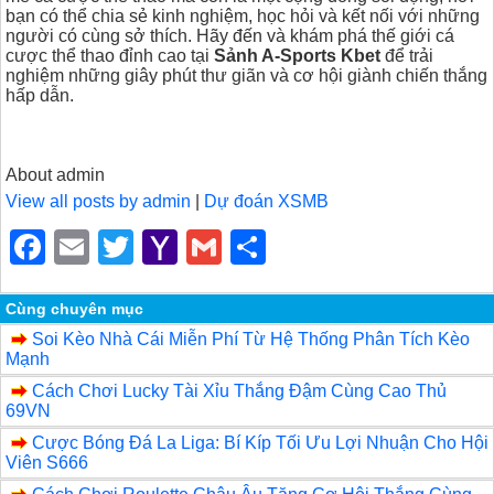
bạn có thể chia sẻ kinh nghiệm, học hỏi và kết nối với những
người có cùng sở thích. Hãy đến và khám phá thế giới cá
cược thể thao đỉnh cao tại
Sảnh A-Sports Kbet
để trải
nghiệm những giây phút thư giãn và cơ hội giành chiến thắng
hấp dẫn.
About admin
View all posts by admin
|
Dự đoán XSMB
F
E
T
Y
G
S
a
m
wi
a
m
h
c
ail
tt
h
ail
ar
Cùng chuyên mục
Soi Kèo Nhà Cái Miễn Phí Từ Hệ Thống Phân Tích Kèo
e
er
o
e
Mạnh
b
o
Cách Chơi Lucky Tài Xỉu Thắng Đậm Cùng Cao Thủ
69VN
o
M
Cược Bóng Đá La Liga: Bí Kíp Tối Ưu Lợi Nhuận Cho Hội
o
ail
Viên S666
k