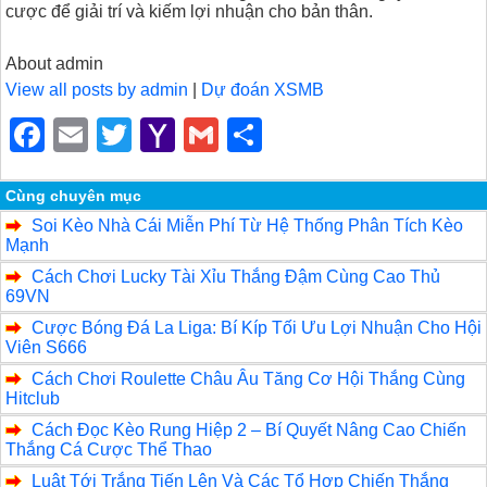
cược để giải trí và kiếm lợi nhuận cho bản thân.
About admin
View all posts by admin
|
Dự đoán XSMB
F
E
T
Y
G
S
a
m
wi
a
m
h
c
ail
tt
h
ail
ar
Cùng chuyên mục
Soi Kèo Nhà Cái Miễn Phí Từ Hệ Thống Phân Tích Kèo
e
er
o
e
Mạnh
b
o
Cách Chơi Lucky Tài Xỉu Thắng Đậm Cùng Cao Thủ
69VN
o
M
Cược Bóng Đá La Liga: Bí Kíp Tối Ưu Lợi Nhuận Cho Hội
o
ail
Viên S666
k
Cách Chơi Roulette Châu Âu Tăng Cơ Hội Thắng Cùng
Hitclub
Cách Đọc Kèo Rung Hiệp 2 – Bí Quyết Nâng Cao Chiến
Thắng Cá Cược Thể Thao
Luật Tới Trắng Tiến Lên Và Các Tổ Hợp Chiến Thắng