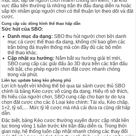
mục độc lập để người chơi nhanh chóng tìm kiếm. Tại khu
vực đầu tiên thường là những trận thi đấu đang diễn ra hoặc
sắp tới nhằm giúp người chơi có thể thuận lợi theo dõi và đặt
cược.
Cung cấp các dòng hình thể thao hấp dẫn
Sức hút của SBO:
Danh mục đa dạng:
SBO thu hút người chơi bởi danh
mục cá cược thể thao đa dạng, không chỉ bao gồm các
trận bóng đá truyền thống mà còn đầy đủ các bộ môn
thể thao khác.
Cập nhật xu hướng:
Nắm bắt xu hướng giải trí mới,
SBO cung cấp các giải đấu ảo 3D dựa trên các trận đấu
nổi bật, cho phép người chơi đặt cược nhanh chóng
trong vài phút.
Liên tục update bảng kèo phong phú
Lợi ích tuyệt vời không thể bỏ qua tại sảnh cược thủ SBO
chính là bảng Kèo cược vô cùng đa dạng. Hiểu rõ sở thích,
thị hiếu của người chơi, SBO cung cấp cho bạn tự do lựa
chọn đặt cược cho các ô Loại kèo chính: Tài xỉu, Kèo chấp,
1×2, tỷ số,… Mức tỷ lệ cược mà nhà cái đưa ra cũng rất hấp
dẫn.
Đặc biệt, bảng Kèo cược thường xuyên được cập nhật liên
tục trong vòng 1 tuần trước khi trận đấu diễn ra. Trong thời
gian này, hệ thống luôn cập nhật nhanh chóng các thay đổi