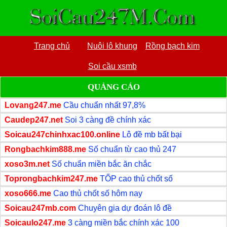
Trang chủ
Nuôi lô khung
Rồng bạch kim
Soi cầu xsmb
QUẢNG CÁO
Lovang247.me
Cầu chuẩn nhất 97,8%
Caudep247.net
Soi 3 càng đề chính xác
Soicau247chinhxac100.online
Lô đề mb bất bại
Rongbachkim888.me
Số chuẩn từ cao thủ 247
xoso3m.net
Số chuẩn miền bắc ăn chắc
Toprongbachkim247.me
TỐP cao thủ chốt số
xoso666.me
Cao thủ chốt số hôm nay
Soicau247mb.com
Chuyên gia dự đoán lô đề
Soicaulo247.me
3 càng miền bắc chính xác 100