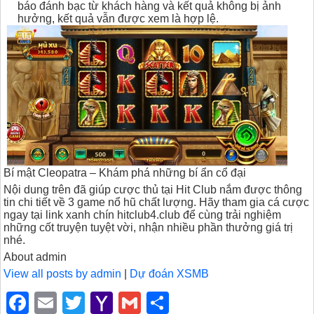
báo đánh bạc từ khách hàng và kết quả không bị ảnh
hưởng, kết quả vẫn được xem là hợp lệ.
Bí mật Cleopatra – Khám phá những bí ẩn cổ đại
Nội dung trên đã giúp cược thủ tại Hit Club nắm được thông
tin chi tiết về 3 game nổ hũ chất lượng. Hãy tham gia cá cược
ngay tại link xanh chín hitclub4.club để cùng trải nghiệm
những cốt truyện tuyệt vời, nhận nhiều phần thưởng giá trị
nhé.
About admin
View all posts by admin
|
Dự đoán XSMB
F
E
T
Y
G
S