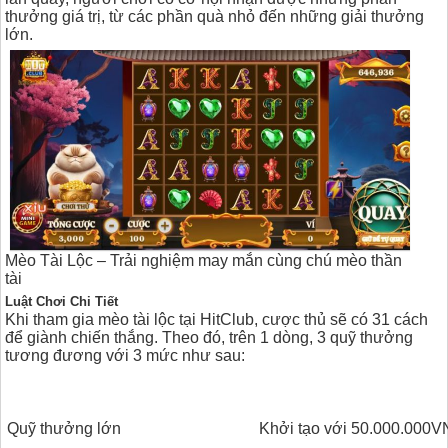
thưởng giá trị, từ các phần quà nhỏ đến những giải thưởng
lớn.
Mèo Tài Lộc – Trải nghiệm may mắn cùng chú mèo thần
tài
Luật Chơi Chi Tiết
Khi tham gia mèo tài lộc tại HitClub, cược thủ sẽ có 31 cách
để giành chiến thắng. Theo đó, trên 1 dòng, 3 quỹ thưởng
tương đương với 3 mức như sau:
Quỹ thưởng lớn
Khởi tạo với 50.000.000