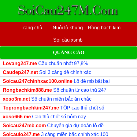
Trang chủ
Nuôi lô khung
Rồng bạch kim
Soi cầu xsmb
QUẢNG CÁO
Lovang247.me
Cầu chuẩn nhất 97,8%
Caudep247.net
Soi 3 càng đề chính xác
Soicau247chinhxac100.online
Lô đề mb bất bại
Rongbachkim888.me
Số chuẩn từ cao thủ 247
xoso3m.net
Số chuẩn miền bắc ăn chắc
Toprongbachkim247.me
TỐP cao thủ chốt số
xoso666.me
Cao thủ chốt số hôm nay
Soicau247mb.com
Chuyên gia dự đoán lô đề
Soicaulo247.me
3 càng miền bắc chính xác 100