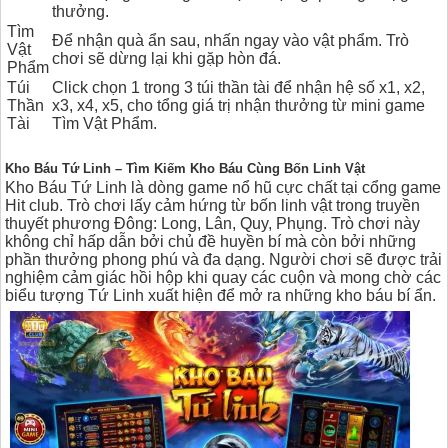
thưởng.
Tìm
Để nhận quà ẩn sau, nhấn ngay vào vật phẩm. Trò
Vật
chơi sẽ dừng lại khi gặp hòn đá.
Phẩm
Túi
Click chọn 1 trong 3 túi thần tài để nhận hệ số x1, x2,
Thần
x3, x4, x5, cho tổng giá trị nhận thưởng từ mini game
Tài
Tìm Vật Phẩm.
Kho Báu Tứ Linh – Tìm Kiếm Kho Báu Cùng Bốn Linh Vật
Kho Báu Tứ Linh là dòng game nổ hũ cực chất tại cổng game
Hit club. Trò chơi lấy cảm hứng từ bốn linh vật trong truyền
thuyết phương Đông: Long, Lân, Quy, Phụng. Trò chơi này
không chỉ hấp dẫn bởi chủ đề huyền bí mà còn bởi những
phần thưởng phong phú và đa dạng. Người chơi sẽ được trải
nghiệm cảm giác hồi hộp khi quay các cuộn và mong chờ các
biểu tượng Tứ Linh xuất hiện để mở ra những kho báu bí ẩn.