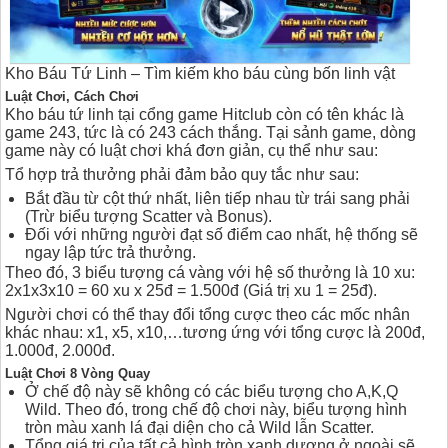
Kho Báu Tứ Linh – Tìm kiếm kho báu cùng bốn linh vật
Luật Chơi, Cách Chơi
Kho báu tứ linh tại cổng game Hitclub còn có tên khác là
game 243, tức là có 243 cách thắng. Tại sảnh game, dòng
game này có luật chơi khá đơn giản, cụ thể như sau:
Tổ hợp trả thưởng phải đảm bảo quy tắc như sau:
Bắt đầu từ cột thứ nhất, liên tiếp nhau từ trái sang phải
(Trừ biểu tượng Scatter và Bonus).
Đối với những người đạt số điểm cao nhất, hệ thống sẽ
ngay lập tức trả thưởng.
Theo đó, 3 biểu tượng cá vàng với hệ số thưởng là 10 xu:
2x1x3x10 = 60 xu x 25đ = 1.500đ (Giá trị xu 1 = 25đ).
Người chơi có thể thay đổi tổng cược theo các mốc nhân
khác nhau: x1, x5, x10,…tương ứng với tổng cược là 200đ,
1.000đ, 2.000đ.
Luật Chơi 8 Vòng Quay
Ở chế độ này sẽ không có các biểu tượng cho A,K,Q
Wild. Theo đó, trong chế độ chơi này, biểu tượng hình
tròn màu xanh lá đại diện cho cả Wild lẫn Scatter.
Tổng giá trị của tất cả hình tròn xanh dương ở ngoài sẽ