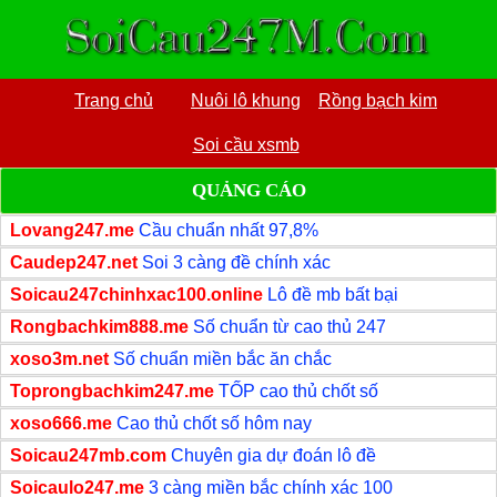
Trang chủ
Nuôi lô khung
Rồng bạch kim
Soi cầu xsmb
QUẢNG CÁO
Lovang247.me
Cầu chuẩn nhất 97,8%
Caudep247.net
Soi 3 càng đề chính xác
Soicau247chinhxac100.online
Lô đề mb bất bại
Rongbachkim888.me
Số chuẩn từ cao thủ 247
xoso3m.net
Số chuẩn miền bắc ăn chắc
Toprongbachkim247.me
TỐP cao thủ chốt số
xoso666.me
Cao thủ chốt số hôm nay
Soicau247mb.com
Chuyên gia dự đoán lô đề
Soicaulo247.me
3 càng miền bắc chính xác 100