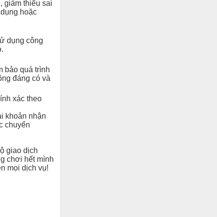
, giảm thiểu sai
g dụng hoặc
 sử dụng công
.
m bảo quá trình
hông đáng có và
hính xác theo
 tài khoản nhận
ợc chuyển
ộ giao dịch
g chơi hết mình
n mọi dịch vụ!