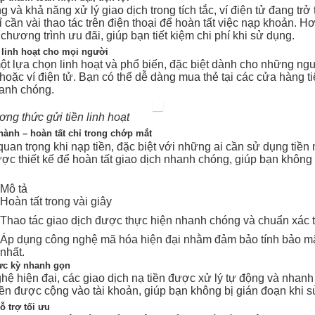
g và khả năng xử lý giao dịch trong tích tắc, ví điện tử đang tr
 cần vài thao tác trên điện thoại để hoàn tất việc nạp khoản. Hơ
hương trình ưu đãi, giúp bạn tiết kiệm chi phí khi sử dụng.
n linh hoạt cho mọi người
ột lựa chọn linh hoạt và phổ biến, đặc biệt dành cho những n
oặc ví điện tử. Bạn có thể dễ dàng mua thẻ tại các cửa hàng ti
hanh chóng.
ng thức gửi tiền linh hoạt
hành – hoàn tất chỉ trong chớp mắt
quan trọng khi nạp tiền, đặc biệt với những ai cần sử dụng tiền 
ược thiết kế để hoàn tất giao dịch nhanh chóng, giúp bạn không 
Mô tả
Hoàn tất trong vài giây
Thao tác giao dịch được thực hiện nhanh chóng và chuẩn xác
Áp dụng công nghệ mã hóa hiện đại nhằm đảm bảo tính bảo m
nhất.
ực kỳ nhanh gọn
ệ hiện đại, các giao dịch nạ tiền được xử lý tự động và nhanh
tiền được cộng vào tài khoản, giúp bạn không bị gián đoạn khi s
̃ trợ tối ưu