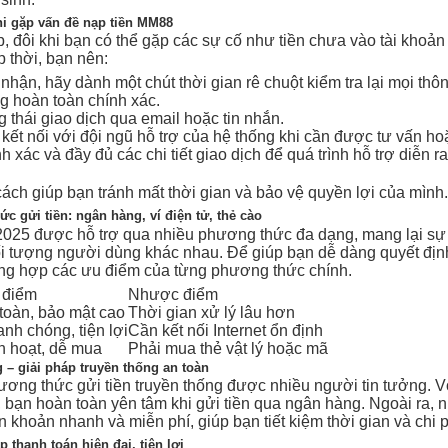
khi gặp vấn đề nạp tiền MM88
p, đôi khi bạn có thể gặp các sự cố như tiền chưa vào tài khoản
ịp thời, bạn nên:
nhận, hãy dành một chút thời gian rê chuột kiểm tra lại mọi thôn
 hoàn toàn chính xác.
 thái giao dịch qua email hoặc tin nhắn.
ết nối với đội ngũ hỗ trợ của hệ thống khi cần được tư vấn hoặ
 xác và đầy đủ các chi tiết giao dịch để quá trình hỗ trợ diễn r
cách giúp bạn tránh mất thời gian và bảo vệ quyền lợi của mình.
gửi tiền: ngân hàng, ví điện tử, thẻ cào
025 được hỗ trợ qua nhiều phương thức đa dạng, mang lại sự t
i tượng người dùng khác nhau. Để giúp bạn dễ dàng quyết định
ổng hợp các ưu điểm của từng phương thức chính.
 điểm
Nhược điểm
toàn, bảo mật cao
Thời gian xử lý lâu hơn
nh chóng, tiện lợi
Cần kết nối Internet ổn định
h hoạt, dễ mua
Phải mua thẻ vật lý hoặc mã
– giải pháp truyền thống an toàn
ơng thức gửi tiền truyền thống được nhiều người tin tưởng. V
 bạn hoàn toàn yên tâm khi gửi tiền qua ngân hàng. Ngoài ra, 
 khoản nhanh và miễn phí, giúp bạn tiết kiệm thời gian và chi p
p thanh toán hiện đại, tiện lợi