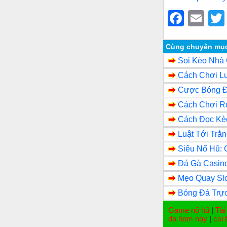
F
E
a
m
c
ail
Cùng chuyên mụ
Soi Kèo Nhà 
e
Cách Chơi L
b
Cược Bóng Đá
o
Cách Chơi Ro
o
Cách Đọc Kè
k
Luật Tới Trắ
Siêu Nổ Hũ: 
Đá Gà Casin
Mẹo Quay Sl
Bóng Đá Trự
Game nổ hũ
|
Tài
da hom nay
|
coi 