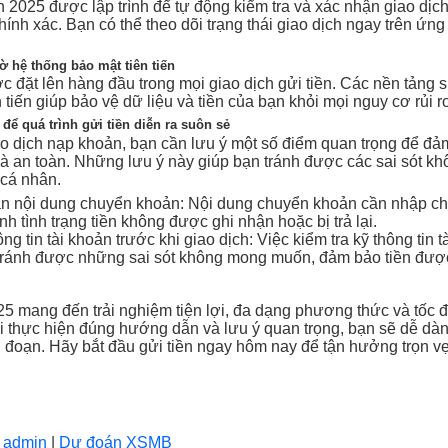
̀n 2025 được lập trình để tự động kiểm tra và xác nhận giao dịch
chính xác. Bạn có thể theo dõi trạng thái giao dịch ngay trên ứn
ờ hệ thống bảo mật tiên tiến
c đặt lên hàng đầu trong mọi giao dịch gửi tiền. Các nền tảng
tiến giúp bảo vệ dữ liệu và tiền của bạn khỏi mọi nguy cơ rủi ro
để quá trình gửi tiền diễn ra suôn sẻ
ao dịch nạp khoản, bạn cần lưu ý một số điểm quan trọng để đả
và an toàn. Những lưu ý này giúp bạn tránh được các sai sót k
 cá nhân.
ẫn nội dung chuyển khoản: Nội dung chuyển khoản cần nhập c
nh tình trạng tiền không được ghi nhận hoặc bị trả lại.
hông tin tài khoản trước khi giao dịch: Việc kiểm tra kỹ thông tin
 tránh được những sai sót không mong muốn, đảm bảo tiền đư
5 mang đến trải nghiệm tiện lợi, đa dạng phương thức và tốc đ
 thực hiện đúng hướng dẫn và lưu ý quan trọng, bạn sẽ dễ dàn
 đoạn. Hãy bắt đầu gửi tiền ngay hôm nay để tận hưởng trọn vẹ
y admin
|
Dự đoán XSMB