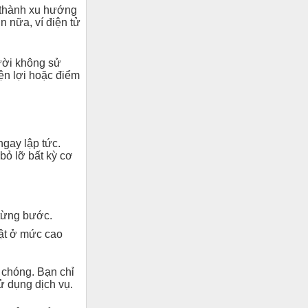
ở thành xu hướng
n nữa, ví điện tử
gười không sử
ện lợi hoặc điểm
ngay lập tức.
bỏ lỡ bất kỳ cơ
 từng bước.
ật ở mức cao
 chóng. Bạn chỉ
ử dụng dịch vụ.