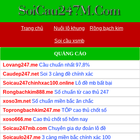
Trang chủ
Nuôi lô khung
Rồng bạch kim
Soi cầu xsmb
QUẢNG CÁO
Lovang247.me
Cầu chuẩn nhất 97,8%
Caudep247.net
Soi 3 càng đề chính xác
Soicau247chinhxac100.online
Lô đề mb bất bại
Rongbachkim888.me
Số chuẩn từ cao thủ 247
xoso3m.net
Số chuẩn miền bắc ăn chắc
Toprongbachkim247.me
TỐP cao thủ chốt số
xoso666.me
Cao thủ chốt số hôm nay
Soicau247mb.com
Chuyên gia dự đoán lô đề
Soicaulo247.me
3 càng miền bắc chính xác 100