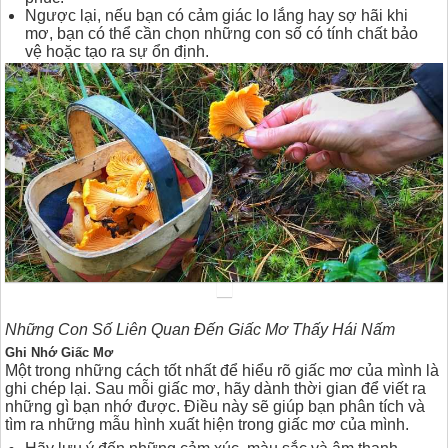
Ngược lại, nếu bạn có cảm giác lo lắng hay sợ hãi khi
mơ, bạn có thể cần chọn những con số có tính chất bảo
vệ hoặc tạo ra sự ổn định.
Những Con Số Liên Quan Đến Giấc Mơ Thấy Hái Nấm
Ghi Nhớ Giấc Mơ
Một trong những cách tốt nhất để hiểu rõ giấc mơ của mình là
ghi chép lại. Sau mỗi giấc mơ, hãy dành thời gian để viết ra
những gì bạn nhớ được. Điều này sẽ giúp bạn phân tích và
tìm ra những mẫu hình xuất hiện trong giấc mơ của mình.