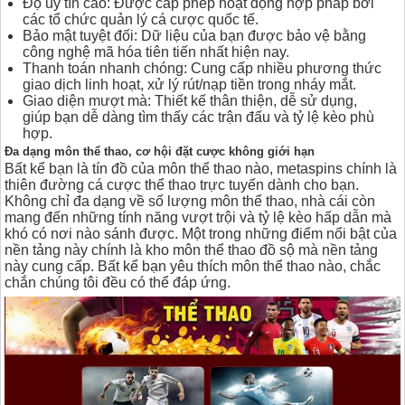
Độ uy tín cao: Được cấp phép hoạt động hợp pháp bởi
các tổ chức quản lý cá cược quốc tế.
Bảo mật tuyệt đối: Dữ liệu của bạn được bảo vệ bằng
công nghệ mã hóa tiên tiến nhất hiện nay.
Thanh toán nhanh chóng: Cung cấp nhiều phương thức
giao dịch linh hoạt, xử lý rút/nạp tiền trong nháy mắt.
Giao diện mượt mà: Thiết kế thân thiện, dễ sử dụng,
giúp bạn dễ dàng tìm thấy các trận đấu và tỷ lệ kèo phù
hợp.
Đa dạng môn thể thao, cơ hội đặt cược không giới hạn
Bất kể bạn là tín đồ của môn thể thao nào, metaspins chính là
thiên đường cá cược thể thao trực tuyến dành cho bạn.
Không chỉ đa dạng về số lượng môn thể thao, nhà cái còn
mang đến những tính năng vượt trội và tỷ lệ kèo hấp dẫn mà
khó có nơi nào sánh được. Một trong những điểm nổi bật của
nền tảng này chính là kho môn thể thao đồ sộ mà nền tảng
này cung cấp. Bất kể bạn yêu thích môn thể thao nào, chắc
chắn chúng tôi đều có thể đáp ứng.