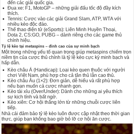
đến các giải quốc gia.
Đua xe: F1, MotoGP – những giải đấu tốc độ đầy kích
thích.
Tennis: Cược vào các giải Grand Slam, ATP, WTA với
nhiều kèo độc đáo.
Thể thao điện tử (eSports): Liên Minh Huyền Thoại,
Dota 2, CS:GO, PUBG – dành riêng cho các game thủ
chính hiệu.
Tỷ lệ kèo tại metaspins – đỉnh cao của sự minh bạch
Một trong những yếu tố quan trọng giúp metaspins chiếm trọn
niềm tin của cược thủ chính là tỷ lệ kèo cực kỳ minh bạch và
hấp dẫn.
Kèo châu Á (Handicap): Loại kèo quen thuộc với người
chơi Việt Nam, phù hợp cho cả tân thủ lẫn cao thủ.
Kèo châu Âu (1×2): Đơn giản, dễ hiểu và rất phù hợp
nếu bạn muốn cá cược nhanh gọn.
Kèo tài xỉu (Over/Under): Dành cho những ai yêu thích
sự kịch tính và bất ngờ.
Kèo xiên: Cơ hội thắng lớn từ những chuỗi cược liên
tiếp.
Nhà cái đảm bảo tỷ lệ kèo luôn được cập nhật theo thời gian
thực, giúp bạn không bao giờ bỏ lỡ cơ hội ăn cược.