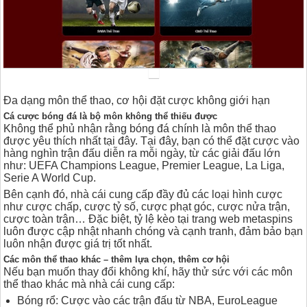
Đa dạng môn thể thao, cơ hội đặt cược không giới hạn
Cá cược bóng đá là bộ môn không thể thiếu được
Không thể phủ nhận rằng bóng đá chính là môn thể thao
được yêu thích nhất tại đây. Tại đây, bạn có thể đặt cược vào
hàng nghìn trận đấu diễn ra mỗi ngày, từ các giải đấu lớn
như: UEFA Champions League, Premier League, La Liga,
Serie A World Cup.
Bên cạnh đó, nhà cái cung cấp đầy đủ các loại hình cược
như cược chấp, cược tỷ số, cược phạt góc, cược nửa trận,
cược toàn trận… Đặc biệt, tỷ lệ kèo tại trang web metaspins
luôn được cập nhật nhanh chóng và cạnh tranh, đảm bảo bạn
luôn nhận được giá trị tốt nhất.
Các môn thể thao khác – thêm lựa chọn, thêm cơ hội
Nếu bạn muốn thay đổi không khí, hãy thử sức với các môn
thể thao khác mà nhà cái cung cấp:
Bóng rổ: Cược vào các trận đấu từ NBA, EuroLeague