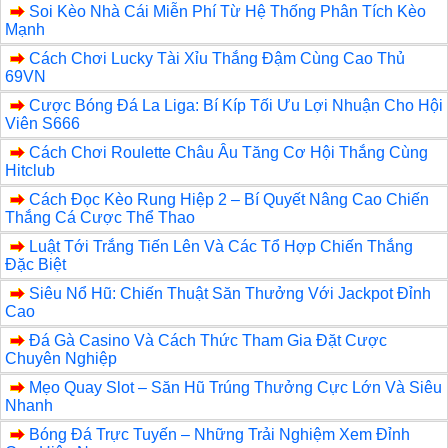
Soi Kèo Nhà Cái Miễn Phí Từ Hệ Thống Phân Tích Kèo
e
er
o
e
Mạnh
b
o
Cách Chơi Lucky Tài Xỉu Thắng Đậm Cùng Cao Thủ
69VN
o
M
Cược Bóng Đá La Liga: Bí Kíp Tối Ưu Lợi Nhuận Cho Hội
o
ail
Viên S666
k
Cách Chơi Roulette Châu Âu Tăng Cơ Hội Thắng Cùng
Hitclub
Cách Đọc Kèo Rung Hiệp 2 – Bí Quyết Nâng Cao Chiến
Thắng Cá Cược Thể Thao
Luật Tới Trắng Tiến Lên Và Các Tổ Hợp Chiến Thắng
Đặc Biệt
Siêu Nổ Hũ: Chiến Thuật Săn Thưởng Với Jackpot Đỉnh
Cao
Đá Gà Casino Và Cách Thức Tham Gia Đặt Cược
Chuyên Nghiệp
Mẹo Quay Slot – Săn Hũ Trúng Thưởng Cực Lớn Và Siêu
Nhanh
Bóng Đá Trực Tuyến – Những Trải Nghiệm Xem Đỉnh