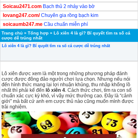
Soicau2471.com
Bạch thủ 2 nháy vào bờ
lovang247.com/
Chuyên gia rồng bạch kim
soicaumb247.me
Cầu chuẩn miễn phí
Trang chủ
»
Tổng hợp
»
Lô xiên 4 là gì? Bí quyết tìm ra số cá
cược dễ trúng nhất
Lô xiên 4 là gì? Bí quyết tìm ra số cá cược dễ trúng nhất
Lô xiên được xem là một trong những phương pháp đánh
cược được đông đảo người chơi lựa chọn. Nhưng nếu nói
đến hình thức mang lại lợi nhuận khủng, thu nhập khổng lồ
nhất thì phải kể đến
lô xiên 4
. Cách thức chơi, tìm ra con số
chuẩn xác cực kỳ khó, vì vậy mức thưởng cao. Đây là “cảnh
giới” mà bất cứ anh em cược thủ nào cũng muốn mình được
trải nghiệm.