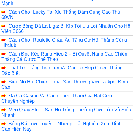
e
er
o
e
Mạnh
b
o
Cách Chơi Lucky Tài Xỉu Thắng Đậm Cùng Cao Thủ
69VN
o
M
Cược Bóng Đá La Liga: Bí Kíp Tối Ưu Lợi Nhuận Cho Hội
o
ail
Viên S666
k
Cách Chơi Roulette Châu Âu Tăng Cơ Hội Thắng Cùng
Hitclub
Cách Đọc Kèo Rung Hiệp 2 – Bí Quyết Nâng Cao Chiến
Thắng Cá Cược Thể Thao
Luật Tới Trắng Tiến Lên Và Các Tổ Hợp Chiến Thắng
Đặc Biệt
Siêu Nổ Hũ: Chiến Thuật Săn Thưởng Với Jackpot Đỉnh
Cao
Đá Gà Casino Và Cách Thức Tham Gia Đặt Cược
Chuyên Nghiệp
Mẹo Quay Slot – Săn Hũ Trúng Thưởng Cực Lớn Và Siêu
Nhanh
Bóng Đá Trực Tuyến – Những Trải Nghiệm Xem Đỉnh
Cao Hiện Nay