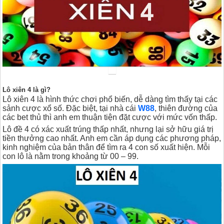
Lô xiên 4 là gì?
Lô xiên 4 là hình thức chơi phổ biến, dễ dàng tìm thấy tại các
sảnh cược xổ số. Đặc biệt, tại nhà cái
W88
, thiên đường của
các bet thủ thì anh em thuận tiện đặt cược với mức vốn thấp.
Lô đề 4 có xác xuất trúng thấp nhất, nhưng lại sở hữu giá trị
tiền thưởng cao nhất. Anh em cần áp dụng các phương pháp,
kinh nghiệm của bản thân để tìm ra 4 con số xuất hiện. Mỗi
con lô là nằm trong khoảng từ 00 – 99.