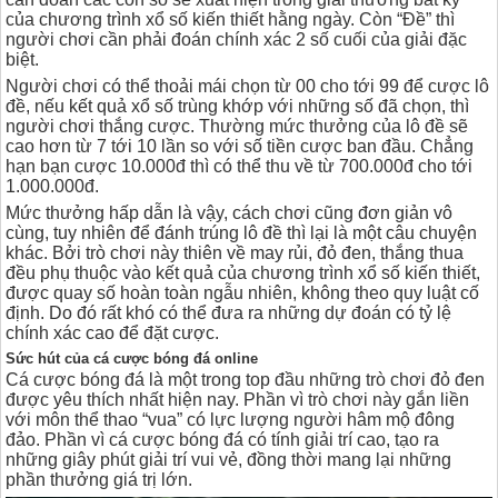
của chương trình xổ số kiến thiết hằng ngày. Còn “Đề” thì
người chơi cần phải đoán chính xác 2 số cuối của giải đặc
biệt.
Người chơi có thể thoải mái chọn từ 00 cho tới 99 để cược lô
đề, nếu kết quả xổ số trùng khớp với những số đã chọn, thì
người chơi thắng cược. Thường mức thưởng của lô đề sẽ
cao hơn từ 7 tới 10 lần so với số tiền cược ban đầu. Chẳng
hạn bạn cược 10.000đ thì có thể thu về từ 700.000đ cho tới
1.000.000đ.
Mức thưởng hấp dẫn là vậy, cách chơi cũng đơn giản vô
cùng, tuy nhiên để đánh trúng lô đề thì lại là một câu chuyện
khác. Bởi trò chơi này thiên về may rủi, đỏ đen, thắng thua
đều phụ thuộc vào kết quả của chương trình xổ số kiến thiết,
được quay số hoàn toàn ngẫu nhiên, không theo quy luật cố
định. Do đó rất khó có thể đưa ra những dự đoán có tỷ lệ
chính xác cao để đặt cược.
Sức hút của cá cược bóng đá online
Cá cược bóng đá là một trong top đầu những trò chơi đỏ đen
được yêu thích nhất hiện nay. Phần vì trò chơi này gắn liền
với môn thể thao “vua” có lực lượng người hâm mộ đông
đảo. Phần vì cá cược bóng đá có tính giải trí cao, tạo ra
những giây phút giải trí vui vẻ, đồng thời mang lại những
phần thưởng giá trị lớn.