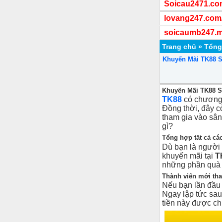
Soicau2471.co
lovang247.com
soicaumb247.
Trang chủ
»
Tổng
Khuyến Mãi TK88 S
Khuyến Mãi TK88 S
TK88
có chương 
Đồng thời, đây c
tham gia vào sân
gì?
Tổng hợp tất cả cá
Dù bạn là người 
khuyến mãi tại
T
những phần quà 
Thành viên mới tha
Nếu bạn lần đầu 
Ngay lập tức sa
tiền này được ch