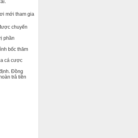
ái.
ơi mới tham gia
g được chuyển
rị phần
ình bốc thăm
ia cá cược
 định. Đồng
oàn trả tiền