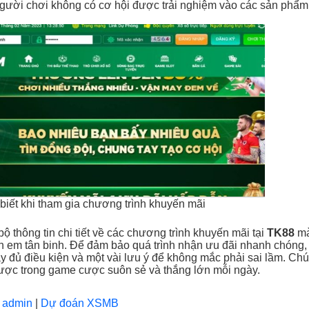
gười chơi không có cơ hội được trải nghiệm vào các sản phẩm 
 biết khi tham gia chương trình khuyến mãi
bộ thông tin chi tiết về các chương trình khuyến mãi tại
TK88
mà
 em tân binh. Để đảm bảo quá trình nhận ưu đãi nhanh chóng,
y đủ điều kiện và một vài lưu ý để không mắc phải sai lầm. Chú
cược trong game cược suôn sẻ và thắng lớn mỗi ngày.
y admin
|
Dự đoán XSMB