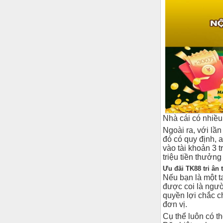
Nhà cái có nhiề
Ngoài ra, với lầ
đó có quy định, 
vào tài khoản 3 
triệu tiền thưởng
Ưu đãi TK88 tri ân 
Nếu bạn là một t
được coi là ngườ
quyền lợi chắc 
đơn vị.
Cụ thể luôn có t