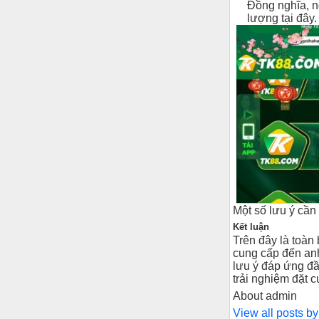
Đồng nghĩa, n
lượng tại đây.
Một số lưu ý cần
Kết luận
Trên đây là toàn 
cung cấp đến anh
lưu ý đáp ứng đầ
trải nghiệm đặt 
About admin
View all posts b