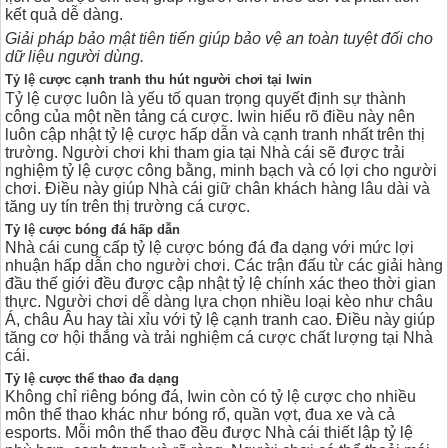
kết quả dễ dàng.
Giải pháp bảo mật tiên tiến giúp bảo vệ an toàn tuyệt đối cho
dữ liệu người dùng.
Tỷ lệ cược cạnh tranh thu hút người chơi tại Iwin
Tỷ lệ cược luôn là yếu tố quan trọng quyết định sự thành
công của một nền tảng cá cược. Iwin hiểu rõ điều này nên
luôn cập nhật tỷ lệ cược hấp dẫn và cạnh tranh nhất trên thị
trường. Người chơi khi tham gia tại Nhà cái sẽ được trải
nghiệm tỷ lệ cược công bằng, minh bạch và có lợi cho người
chơi. Điều này giúp Nhà cái giữ chân khách hàng lâu dài và
tăng uy tín trên thị trường cá cược.
Tỷ lệ cược bóng đá hấp dẫn
Nhà cái cung cấp tỷ lệ cược bóng đá đa dạng với mức lợi
nhuận hấp dẫn cho người chơi. Các trận đấu từ các giải hàng
đầu thế giới đều được cập nhật tỷ lệ chính xác theo thời gian
thực. Người chơi dễ dàng lựa chọn nhiều loại kèo như châu
Á, châu Âu hay tài xỉu với tỷ lệ cạnh tranh cao. Điều này giúp
tăng cơ hội thắng và trải nghiệm cá cược chất lượng tại Nhà
cái.
Tỷ lệ cược thể thao đa dạng
Không chỉ riêng bóng đá, Iwin còn có tỷ lệ cược cho nhiều
môn thể thao khác như bóng rổ, quần vợt, đua xe và cả
esports. Mỗi môn thể thao đều được Nhà cái thiết lập tỷ lệ