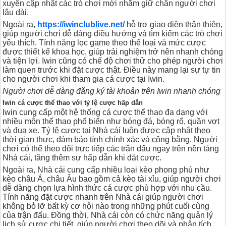
xuyên cập nhật các trò chơi mới nhằm giữ chân người chơi
lâu dài.
Ngoài ra,
https://iwinclublive.net/
hỗ trợ giao diện thân thiện,
giúp người chơi dễ dàng điều hướng và tìm kiếm các trò chơi
yêu thích. Tính năng lọc game theo thể loại và mức cược
được thiết kế khoa học, giúp trải nghiệm trở nên nhanh chóng
và tiện lợi. Iwin cũng có chế độ chơi thử cho phép người chơi
làm quen trước khi đặt cược thật. Điều này mang lại sự tự tin
cho người chơi khi tham gia cá cược tại Iwin.
Người chơi dễ dàng đăng ký tài khoản trên Iwin nhanh chóng
Iwin cá cược thể thao với tỷ lệ cược hấp dẫn
Iwin cung cấp một hệ thống cá cược thể thao đa dạng với
nhiều môn thể thao phổ biến như bóng đá, bóng rổ, quần vợt
và đua xe. Tỷ lệ cược tại Nhà cái luôn được cập nhật theo
thời gian thực, đảm bảo tính chính xác và công bằng. Người
chơi có thể theo dõi trực tiếp các trận đấu ngay trên nền tảng
Nhà cái, tăng thêm sự hấp dẫn khi đặt cược.
Ngoài ra, Nhà cái cung cấp nhiều loại kèo phong phú như
kèo châu Á, châu Âu bao gồm cả kèo tài xỉu, giúp người chơi
dễ dàng chọn lựa hình thức cá cược phù hợp với nhu cầu.
Tính năng đặt cược nhanh trên Nhà cái giúp người chơi
không bỏ lỡ bất kỳ cơ hội nào trong những phút cuối cùng
của trận đấu. Đồng thời, Nhà cái còn có chức năng quản lý
lịch sử cược chi tiết, giúp người chơi theo dõi và phân tích