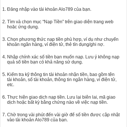
Đăng nhập vào tài khoản Alo789 của bạn.
Tìm và chọn mục “Nạp Tiền” trên giao diện trang web
hoặc ứng dụng.
Chọn phương thức nạp tiền phù hợp, ví dụ như chuyển
khoản ngân hàng, ví điện tử, thẻ tín dụng/ghi nợ.
Nhập chính xác số tiền bạn muốn nạp. Lưu ý không nạp
quá số tiền bạn có khả năng sử dụng.
Kiểm tra kỹ thông tin tài khoản nhận tiền, bao gồm tên
tài khoản, số tài khoản, thông tin ngân hàng, ví điện tử,
etc.
Thực hiện giao dịch nạp tiền. Lưu lại biên lai, mã giao
dịch hoặc bất kỳ bằng chứng nào về việc nạp tiền.
Chờ trong vài phút đến vài giờ để số tiền được cập nhật
vào tài khoản Alo789 của bạn.