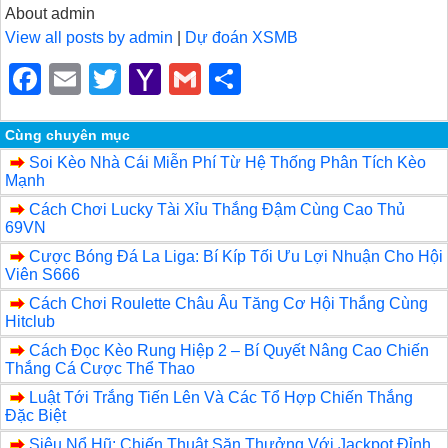
About admin
View all posts by admin
|
Dự đoán XSMB
F
E
T
Y
G
S
a
m
wi
a
m
h
c
ail
tt
h
ail
ar
Cùng chuyên mục
Soi Kèo Nhà Cái Miễn Phí Từ Hệ Thống Phân Tích Kèo
e
er
o
e
Mạnh
b
o
Cách Chơi Lucky Tài Xỉu Thắng Đậm Cùng Cao Thủ
69VN
o
M
Cược Bóng Đá La Liga: Bí Kíp Tối Ưu Lợi Nhuận Cho Hội
o
ail
Viên S666
k
Cách Chơi Roulette Châu Âu Tăng Cơ Hội Thắng Cùng
Hitclub
Cách Đọc Kèo Rung Hiệp 2 – Bí Quyết Nâng Cao Chiến
Thắng Cá Cược Thể Thao
Luật Tới Trắng Tiến Lên Và Các Tổ Hợp Chiến Thắng
Đặc Biệt
Siêu Nổ Hũ: Chiến Thuật Săn Thưởng Với Jackpot Đỉnh