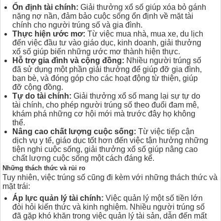
Ổn định tài chính:
Giải thưởng xổ số giúp xóa bỏ gánh
nặng nợ nần, đảm bảo cuộc sống ổn định về mặt tài
chính cho người trúng số và gia đình.
Thực hiện ước mơ:
Từ việc mua nhà, mua xe, du lịch
đến việc đầu tư vào giáo dục, kinh doanh, giải thưởng
xổ số giúp biến những ước mơ thành hiện thực.
Hỗ trợ gia đình và cộng đồng:
Nhiều người trúng số
đã sử dụng một phần giải thưởng để giúp đỡ gia đình,
bạn bè, và đóng góp cho các hoạt động từ thiện, giúp
đỡ cộng đồng.
Tự do tài chính:
Giải thưởng xổ số mang lại sự tự do
tài chính, cho phép người trúng số theo đuổi đam mê,
khám phá những cơ hội mới mà trước đây họ không
thể.
Nâng cao chất lượng cuộc sống:
Từ việc tiếp cận
dịch vụ y tế, giáo dục tốt hơn đến việc tận hưởng những
tiện nghi cuộc sống, giải thưởng xổ số giúp nâng cao
chất lượng cuộc sống một cách đáng kể.
Những thách thức và rủi ro
Tuy nhiên, việc trúng số cũng đi kèm với những thách thức và
mặt trái:
Áp lực quản lý tài chính:
Việc quản lý một số tiền lớn
đòi hỏi kiến thức và kinh nghiệm. Nhiều người trúng số
đã gặp khó khăn trong việc quản lý tài sản, dẫn đến mất