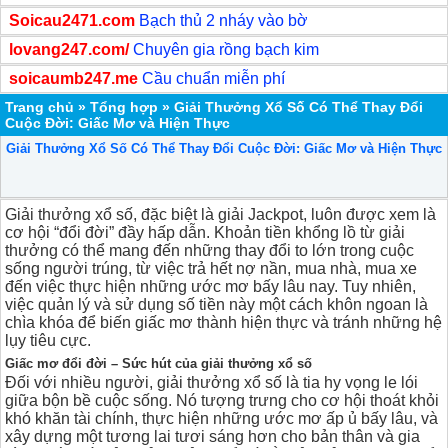
Soicau2471.com
Bạch thủ 2 nháy vào bờ
lovang247.com/
Chuyên gia rồng bạch kim
soicaumb247.me
Cầu chuẩn miễn phí
Trang chủ
»
Tổng hợp
»
Giải Thưởng Xổ Số Có Thể Thay Đổi
Cuộc Đời: Giấc Mơ và Hiện Thực
Giải Thưởng Xổ Số Có Thể Thay Đổi Cuộc Đời: Giấc Mơ và Hiện Thực
Giải thưởng xổ số, đặc biệt là giải Jackpot, luôn được xem là
cơ hội “đổi đời” đầy hấp dẫn. Khoản tiền khổng lồ từ giải
thưởng có thể mang đến những thay đổi to lớn trong cuộc
sống người trúng, từ việc trả hết nợ nần, mua nhà, mua xe
đến việc thực hiện những ước mơ bấy lâu nay. Tuy nhiên,
việc quản lý và sử dụng số tiền này một cách khôn ngoan là
chìa khóa để biến giấc mơ thành hiện thực và tránh những hệ
lụy tiêu cực.
Giấc mơ đổi đời – Sức hút của giải thưởng xổ số
Đối với nhiều người, giải thưởng xổ số là tia hy vọng le lói
giữa bộn bề cuộc sống. Nó tượng trưng cho cơ hội thoát khỏi
khó khăn tài chính, thực hiện những ước mơ ấp ủ bấy lâu, và
xây dựng một tương lai tươi sáng hơn cho bản thân và gia