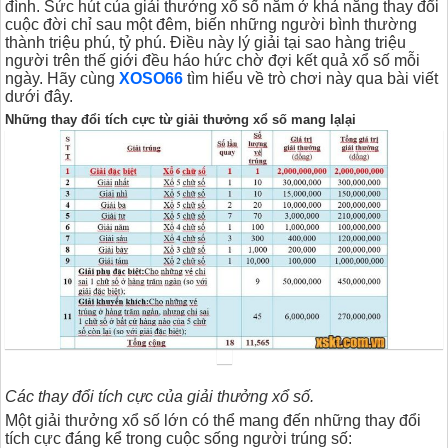
đình. Sức hút của giải thưởng xổ số nằm ở khả năng thay đổi
cuộc đời chỉ sau một đêm, biến những người bình thường
thành triệu phú, tỷ phú. Điều này lý giải tại sao hàng triệu
người trên thế giới đều háo hức chờ đợi kết quả xổ số mỗi
ngày. Hãy cùng
XOSO66
tìm hiểu về trò chơi này qua bài viết
dưới đây.
Những thay đổi tích cực từ giải thưởng xổ số mang lạlại
Các thay đổi tích cực của giải thưởng xổ số.
Một giải thưởng xổ số lớn có thể mang đến những thay đổi
tích cực đáng kể trong cuộc sống người trúng số: