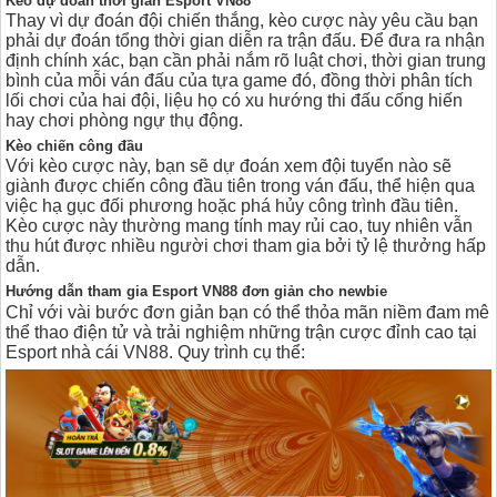
Kèo dự đoán thời gian Esport VN88
Thay vì dự đoán đội chiến thắng, kèo cược này yêu cầu bạn
phải dự đoán tổng thời gian diễn ra trận đấu. Để đưa ra nhận
định chính xác, bạn cần phải nắm rõ luật chơi, thời gian trung
bình của mỗi ván đấu của tựa game đó, đồng thời phân tích
lối chơi của hai đội, liệu họ có xu hướng thi đấu cống hiến
hay chơi phòng ngự thụ động.
Kèo chiến công đầu
Với kèo cược này, bạn sẽ dự đoán xem đội tuyển nào sẽ
giành được chiến công đầu tiên trong ván đấu, thể hiện qua
việc hạ gục đối phương hoặc phá hủy công trình đầu tiên.
Kèo cược này thường mang tính may rủi cao, tuy nhiên vẫn
thu hút được nhiều người chơi tham gia bởi tỷ lệ thưởng hấp
dẫn.
Hướng dẫn tham gia Esport VN88 đơn giản cho newbie
Chỉ với vài bước đơn giản bạn có thể thỏa mãn niềm đam mê
thể thao điện tử và trải nghiệm những trận cược đỉnh cao tại
Esport nhà cái VN88. Quy trình cụ thể: