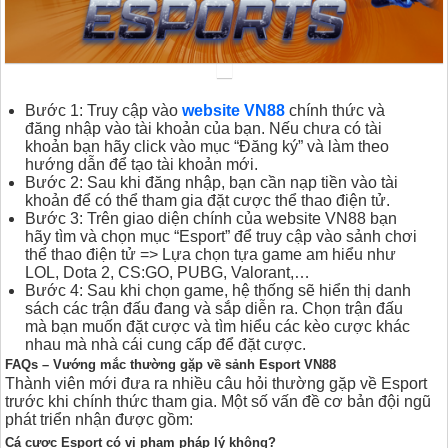
Bước 1: Truy cập vào
website VN88
chính thức và
đăng nhập vào tài khoản của bạn. Nếu chưa có tài
khoản bạn hãy click vào mục “Đăng ký” và làm theo
hướng dẫn để tạo tài khoản mới.
Bước 2: Sau khi đăng nhập, bạn cần nạp tiền vào tài
khoản để có thể tham gia đặt cược thể thao điện tử.
Bước 3: Trên giao diện chính của website VN88 bạn
hãy tìm và chọn mục “Esport” để truy cập vào sảnh chơi
thể thao điện tử => Lựa chọn tựa game am hiểu như
LOL, Dota 2, CS:GO, PUBG, Valorant,…
Bước 4: Sau khi chọn game, hệ thống sẽ hiển thị danh
sách các trận đấu đang và sắp diễn ra. Chọn trận đấu
mà bạn muốn đặt cược và tìm hiểu các kèo cược khác
nhau mà nhà cái cung cấp để đặt cược.
FAQs – Vướng mắc thường gặp về sảnh Esport VN88
Thành viên mới đưa ra nhiều câu hỏi thường gặp về Esport
trước khi chính thức tham gia. Một số vấn đề cơ bản đội ngũ
phát triển nhận được gồm:
Cá cược Esport có vi phạm pháp lý không?