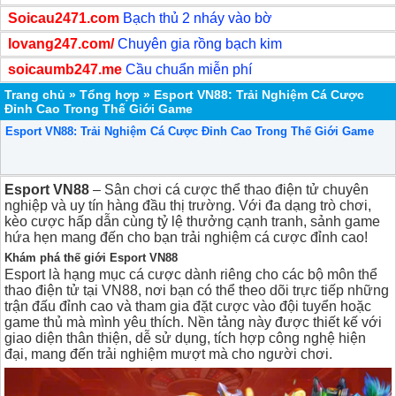
Soicau2471.com
Bạch thủ 2 nháy vào bờ
lovang247.com/
Chuyên gia rồng bạch kim
soicaumb247.me
Cầu chuẩn miễn phí
Trang chủ
»
Tổng hợp
»
Esport VN88: Trải Nghiệm Cá Cược
Đỉnh Cao Trong Thế Giới Game
Esport VN88: Trải Nghiệm Cá Cược Đỉnh Cao Trong Thế Giới Game
Esport VN88
– Sân chơi cá cược thể thao điện tử chuyên
nghiệp và uy tín hàng đầu thị trường. Với đa dạng trò chơi,
kèo cược hấp dẫn cùng tỷ lệ thưởng cạnh tranh, sảnh game
hứa hẹn mang đến cho bạn trải nghiệm cá cược đỉnh cao!
Khám phá thế giới Esport VN88
Esport là hạng mục cá cược dành riêng cho các bộ môn thể
thao điện tử tại VN88, nơi bạn có thể theo dõi trực tiếp những
trận đấu đỉnh cao và tham gia đặt cược vào đội tuyển hoặc
game thủ mà mình yêu thích. Nền tảng này được thiết kế với
giao diện thân thiện, dễ sử dụng, tích hợp công nghệ hiện
đại, mang đến trải nghiệm mượt mà cho người chơi.