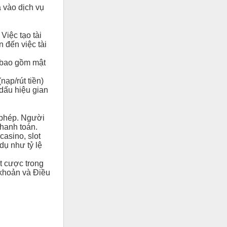
a vào dịch vụ
Việc tạo tài
 đến việc tài
, bao gồm mật
nạp/rút tiền)
dấu hiệu gian
 phép. Người
thanh toán.
casino, slot
dụ như tỷ lệ
t cược trong
 khoản và Điều