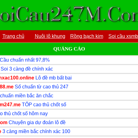
Trang chủ
Nuôi lô khung
Rồng bạch kim
Soi cầu xsmb
QUẢNG CÁO
Cầu chuẩn nhất 97,8%
Soi 3 càng đề chính xác
hxac100.online
Lô đề mb bất bại
88.me
Số chuẩn từ cao thủ 247
chuẩn miền bắc ăn chắc
im247.me
TỐP cao thủ chốt số
o thủ chốt số hôm nay
com
Chuyên gia dự đoán lô đề
e
3 càng miền bắc chính xác 100