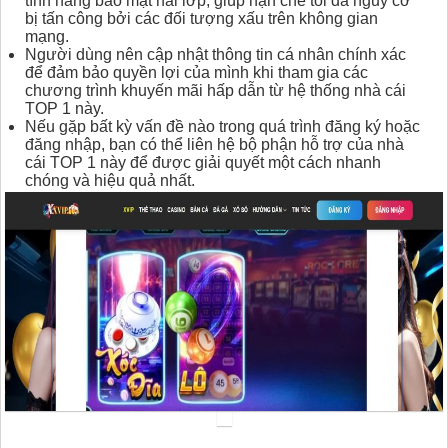
tính năng bảo mật hai lớp, giúp hạn chế tối đa nguy cơ
bị tấn công bởi các đối tượng xấu trên không gian
mạng.
Người dùng nên cập nhật thông tin cá nhân chính xác
để đảm bảo quyền lợi của mình khi tham gia các
chương trình khuyến mãi hấp dẫn từ hệ thống nhà cái
TOP 1 này.
Nếu gặp bất kỳ vấn đề nào trong quá trình đăng ký hoặc
đăng nhập, bạn có thể liên hệ bộ phận hỗ trợ của nhà
cái TOP 1 này để được giải quyết một cách nhanh
chóng và hiệu quả nhất.