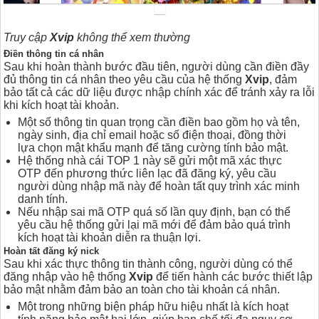
Truy cập
Xvip
không thể xem thường
Điền thông tin cá nhân
Sau khi hoàn thành bước đầu tiên, người dùng cần điền đầy
đủ thông tin cá nhân theo yêu cầu của hệ thống
Xvip
, đảm
bảo tất cả các dữ liệu được nhập chính xác để tránh xảy ra lỗi
khi kích hoạt tài khoản.
Một số thông tin quan trọng cần điền bao gồm họ và tên,
ngày sinh, địa chỉ email hoặc số điện thoại, đồng thời
lựa chọn mật khẩu mạnh để tăng cường tính bảo mật.
Hệ thống nhà cái TOP 1 này sẽ gửi một mã xác thực
OTP đến phương thức liên lạc đã đăng ký, yêu cầu
người dùng nhập mã này để hoàn tất quy trình xác minh
danh tính.
Nếu nhập sai mã OTP quá số lần quy định, bạn có thể
yêu cầu hệ thống gửi lại mã mới để đảm bảo quá trình
kích hoạt tài khoản diễn ra thuận lợi.
Hoàn tất đăng ký nick
Sau khi xác thực thông tin thành công, người dùng có thể
đăng nhập vào hệ thống
Xvip
để tiến hành các bước thiết lập
bảo mật nhằm đảm bảo an toàn cho tài khoản cá nhân.
Một trong những biện pháp hữu hiệu nhất là kích hoạt