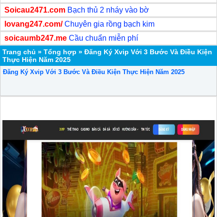
Soicau2471.com
Bạch thủ 2 nháy vào bờ
lovang247.com/
Chuyên gia rồng bạch kim
soicaumb247.me
Cầu chuẩn miễn phí
Trang chủ
»
Tổng hợp
»
Đăng Ký Xvip Với 3 Bước Và Điều Kiện
Thực Hiện Năm 2025
Đăng Ký Xvip Với 3 Bước Và Điều Kiện Thực Hiện Năm 2025