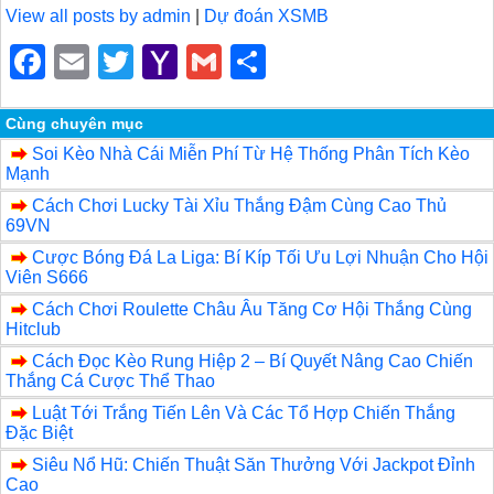
View all posts by admin
|
Dự đoán XSMB
F
E
T
Y
G
S
a
m
wi
a
m
h
c
ail
tt
h
ail
ar
Cùng chuyên mục
Soi Kèo Nhà Cái Miễn Phí Từ Hệ Thống Phân Tích Kèo
e
er
o
e
Mạnh
b
o
Cách Chơi Lucky Tài Xỉu Thắng Đậm Cùng Cao Thủ
69VN
o
M
Cược Bóng Đá La Liga: Bí Kíp Tối Ưu Lợi Nhuận Cho Hội
o
ail
Viên S666
k
Cách Chơi Roulette Châu Âu Tăng Cơ Hội Thắng Cùng
Hitclub
Cách Đọc Kèo Rung Hiệp 2 – Bí Quyết Nâng Cao Chiến
Thắng Cá Cược Thể Thao
Luật Tới Trắng Tiến Lên Và Các Tổ Hợp Chiến Thắng
Đặc Biệt
Siêu Nổ Hũ: Chiến Thuật Săn Thưởng Với Jackpot Đỉnh
Cao