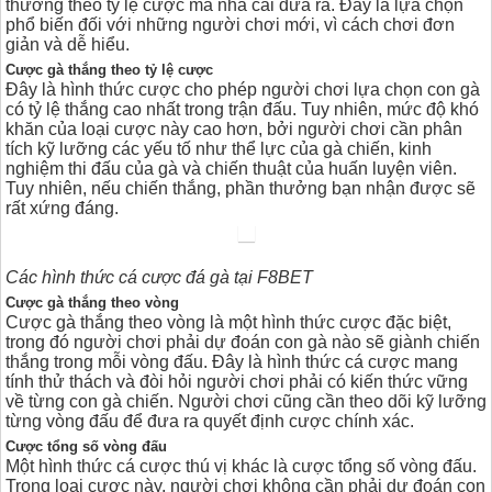
thưởng theo tỷ lệ cược mà nhà cái đưa ra. Đây là lựa chọn
phổ biến đối với những người chơi mới, vì cách chơi đơn
giản và dễ hiểu.
Cược gà thắng theo tỷ lệ cược
Đây là hình thức cược cho phép người chơi lựa chọn con gà
có tỷ lệ thắng cao nhất trong trận đấu. Tuy nhiên, mức độ khó
khăn của loại cược này cao hơn, bởi người chơi cần phân
tích kỹ lưỡng các yếu tố như thể lực của gà chiến, kinh
nghiệm thi đấu của gà và chiến thuật của huấn luyện viên.
Tuy nhiên, nếu chiến thắng, phần thưởng bạn nhận được sẽ
rất xứng đáng.
Các hình thức cá cược đá gà tại F8BET
Cược gà thắng theo vòng
Cược gà thắng theo vòng là một hình thức cược đặc biệt,
trong đó người chơi phải dự đoán con gà nào sẽ giành chiến
thắng trong mỗi vòng đấu. Đây là hình thức cá cược mang
tính thử thách và đòi hỏi người chơi phải có kiến thức vững
về từng con gà chiến. Người chơi cũng cần theo dõi kỹ lưỡng
từng vòng đấu để đưa ra quyết định cược chính xác.
Cược tổng số vòng đấu
Một hình thức cá cược thú vị khác là cược tổng số vòng đấu.
Trong loại cược này, người chơi không cần phải dự đoán con