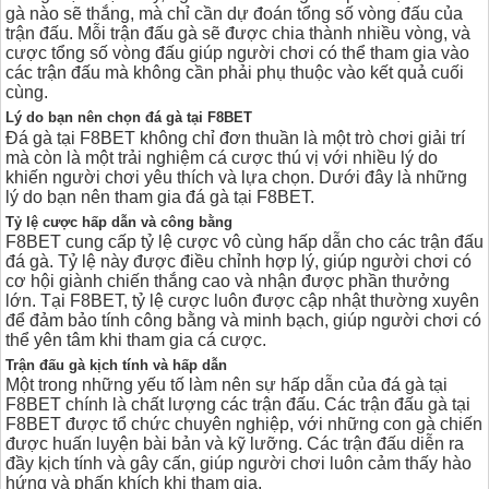
gà nào sẽ thắng, mà chỉ cần dự đoán tổng số vòng đấu của
trận đấu. Mỗi trận đấu gà sẽ được chia thành nhiều vòng, và
cược tổng số vòng đấu giúp người chơi có thể tham gia vào
các trận đấu mà không cần phải phụ thuộc vào kết quả cuối
cùng.
Lý do bạn nên chọn đá gà tại F8BET
Đá gà tại F8BET không chỉ đơn thuần là một trò chơi giải trí
mà còn là một trải nghiệm cá cược thú vị với nhiều lý do
khiến người chơi yêu thích và lựa chọn. Dưới đây là những
lý do bạn nên tham gia đá gà tại F8BET.
Tỷ lệ cược hấp dẫn và công bằng
F8BET cung cấp tỷ lệ cược vô cùng hấp dẫn cho các trận đấu
đá gà. Tỷ lệ này được điều chỉnh hợp lý, giúp người chơi có
cơ hội giành chiến thắng cao và nhận được phần thưởng
lớn. Tại F8BET, tỷ lệ cược luôn được cập nhật thường xuyên
để đảm bảo tính công bằng và minh bạch, giúp người chơi có
thể yên tâm khi tham gia cá cược.
Trận đấu gà kịch tính và hấp dẫn
Một trong những yếu tố làm nên sự hấp dẫn của đá gà tại
F8BET chính là chất lượng các trận đấu. Các trận đấu gà tại
F8BET được tổ chức chuyên nghiệp, với những con gà chiến
được huấn luyện bài bản và kỹ lưỡng. Các trận đấu diễn ra
đầy kịch tính và gây cấn, giúp người chơi luôn cảm thấy hào
hứng và phấn khích khi tham gia.