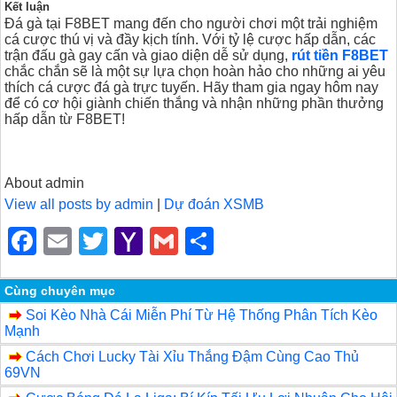
Kết luận
Đá gà tại F8BET mang đến cho người chơi một trải nghiệm
cá cược thú vị và đầy kịch tính. Với tỷ lệ cược hấp dẫn, các
trận đấu gà gay cấn và giao diện dễ sử dụng,
rút tiền F8BET
chắc chắn sẽ là một sự lựa chọn hoàn hảo cho những ai yêu
thích cá cược đá gà trực tuyến. Hãy tham gia ngay hôm nay
để có cơ hội giành chiến thắng và nhận những phần thưởng
hấp dẫn từ F8BET!
About admin
View all posts by admin
|
Dự đoán XSMB
F
E
T
Y
G
S
a
m
wi
a
m
h
c
ail
tt
h
ail
ar
Cùng chuyên mục
Soi Kèo Nhà Cái Miễn Phí Từ Hệ Thống Phân Tích Kèo
e
er
o
e
Mạnh
b
o
Cách Chơi Lucky Tài Xỉu Thắng Đậm Cùng Cao Thủ
69VN
o
M