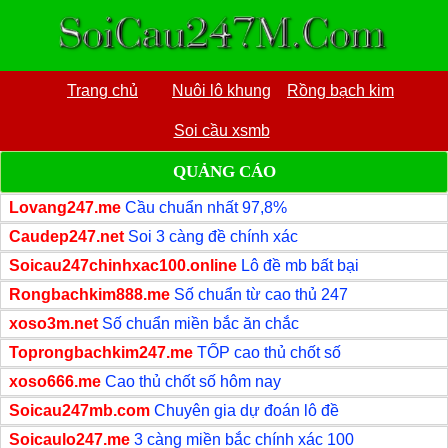
Trang chủ
Nuôi lô khung
Rồng bạch kim
Soi cầu xsmb
QUẢNG CÁO
Lovang247.me
Cầu chuẩn nhất 97,8%
Caudep247.net
Soi 3 càng đề chính xác
Soicau247chinhxac100.online
Lô đề mb bất bại
Rongbachkim888.me
Số chuẩn từ cao thủ 247
xoso3m.net
Số chuẩn miền bắc ăn chắc
Toprongbachkim247.me
TỐP cao thủ chốt số
xoso666.me
Cao thủ chốt số hôm nay
Soicau247mb.com
Chuyên gia dự đoán lô đề
Soicaulo247.me
3 càng miền bắc chính xác 100