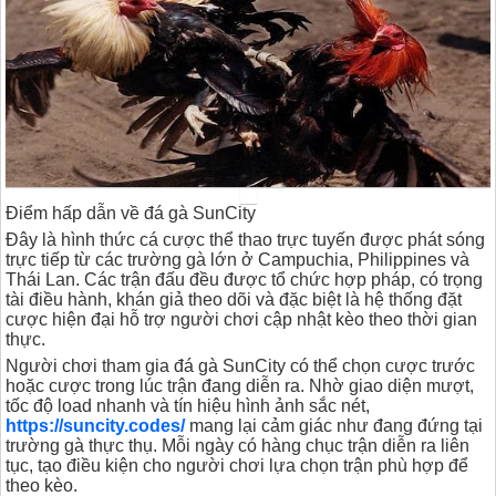
Điểm hấp dẫn về đá gà SunCity
Đây là hình thức cá cược thể thao trực tuyến được phát sóng
trực tiếp từ các trường gà lớn ở Campuchia, Philippines và
Thái Lan. Các trận đấu đều được tổ chức hợp pháp, có trọng
tài điều hành, khán giả theo dõi và đặc biệt là hệ thống đặt
cược hiện đại hỗ trợ người chơi cập nhật kèo theo thời gian
thực.
Người chơi tham gia đá gà SunCity có thể chọn cược trước
hoặc cược trong lúc trận đang diễn ra. Nhờ giao diện mượt,
tốc độ load nhanh và tín hiệu hình ảnh sắc nét,
https://suncity.codes/
mang lại cảm giác như đang đứng tại
trường gà thực thụ. Mỗi ngày có hàng chục trận diễn ra liên
tục, tạo điều kiện cho người chơi lựa chọn trận phù hợp để
theo kèo.