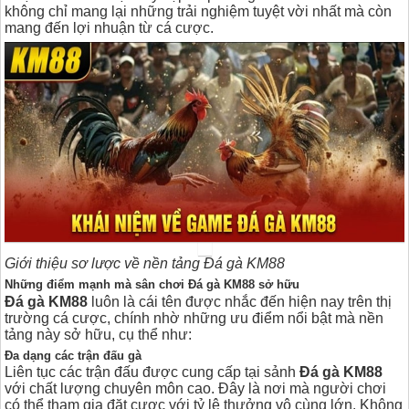
không chỉ mang lại những trải nghiệm tuyệt vời nhất mà còn
mang đến lợi nhuận từ cá cược.
Giới thiệu sơ lược về nền tảng Đá gà KM88
Những điểm mạnh mà sân chơi Đá gà KM88 sở hữu
Đá gà KM88
luôn là cái tên được nhắc đến hiện nay trên thị
trường cá cược, chính nhờ những ưu điểm nổi bật mà nền
tảng này sở hữu, cụ thể như:
Đa dạng các trận đấu gà
Liên tục các trận đấu được cung cấp tại sảnh
Đá gà KM88
với chất lượng chuyên môn cao. Đây là nơi mà người chơi
có thể tham gia đặt cược với tỷ lệ thưởng vô cùng lớn. Không