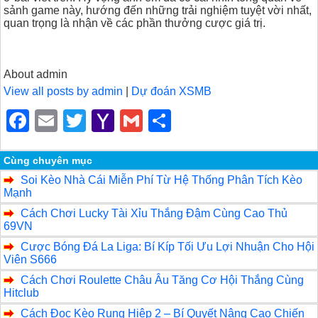
sảnh game này, hướng đến những trải nghiệm tuyệt vời nhất,
quan trọng là nhận về các phần thưởng cược giá trị.
About admin
View all posts by admin
|
Dự đoán XSMB
F
E
T
Y
G
S
a
m
wi
a
m
h
c
ail
tt
h
ail
ar
Cùng chuyên mục
Soi Kèo Nhà Cái Miễn Phí Từ Hệ Thống Phân Tích Kèo
e
er
o
e
Mạnh
b
o
Cách Chơi Lucky Tài Xỉu Thắng Đậm Cùng Cao Thủ
69VN
o
M
Cược Bóng Đá La Liga: Bí Kíp Tối Ưu Lợi Nhuận Cho Hội
o
ail
Viên S666
k
Cách Chơi Roulette Châu Âu Tăng Cơ Hội Thắng Cùng
Hitclub
Cách Đọc Kèo Rung Hiệp 2 – Bí Quyết Nâng Cao Chiến